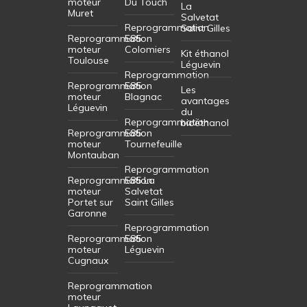
moteur
Du Touch
La
Muret
Salvetat
Reprogrammation
Saint Gilles
Reprogrammation
E85
moteur
Colomiers
Kit éthanol
Toulouse
Léguevin
Reprogrammation
Reprogrammation
E85
Les
moteur
Blagnac
avantages
Léguevin
du
Reprogrammation
bioéthanol
Reprogrammation
E85
moteur
Tournefeuille
Montauban
Reprogrammation
Reprogrammation
E85 La
moteur
Salvetat
Portet sur
Saint Gilles
Garonne
Reprogrammation
Reprogrammation
E85
moteur
Léguevin
Cugnaux
Reprogrammation
moteur