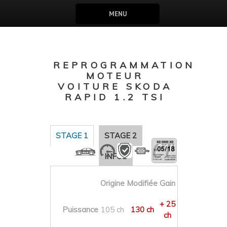
MENU
REPROGRAMMATION
MOTEUR
VOITURE SKODA
RAPID 1.2 TSI
STAGE 1
STAGE 2
INFOS
Origine
Modifiée
Gain
+ 25
Puissance
105 ch
130 ch
ch