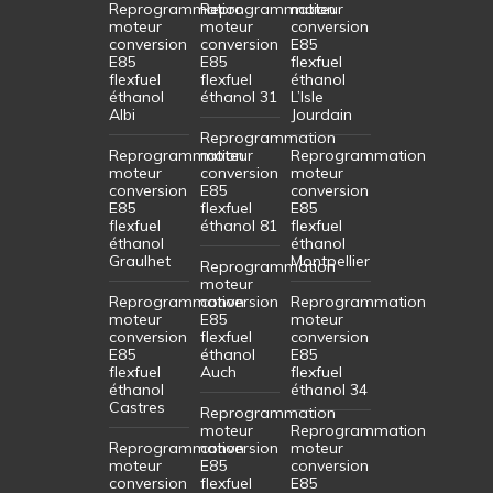
Reprogrammation
Reprogrammation
moteur
moteur
moteur
conversion
conversion
conversion
E85
E85
E85
flexfuel
flexfuel
flexfuel
éthanol
éthanol
éthanol 31
L’Isle
Albi
Jourdain
Reprogrammation
Reprogrammation
moteur
Reprogrammation
moteur
conversion
moteur
conversion
E85
conversion
E85
flexfuel
E85
flexfuel
éthanol 81
flexfuel
éthanol
éthanol
Graulhet
Montpellier
Reprogrammation
moteur
Reprogrammation
conversion
Reprogrammation
moteur
E85
moteur
conversion
flexfuel
conversion
E85
éthanol
E85
flexfuel
Auch
flexfuel
éthanol
éthanol 34
Castres
Reprogrammation
moteur
Reprogrammation
Reprogrammation
conversion
moteur
moteur
E85
conversion
conversion
flexfuel
E85