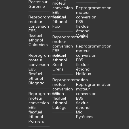
Portet sur
moteur
Garonne
conversion
Reprogrammation
E85
moteur
Reprogrammation
flexfuel
conversion
moteur
éthanol
E85
conversion
Foix
flexfuel
E85
éthanol
flexfuel
Verfeil
Reprogrammation
éthanol
moteur
Colomiers
conversion
Reprogrammation
E85
moteur
Reprogrammation
flexfuel
conversion
moteur
éthanol
E85
conversion
Saint-
flexfuel
E85
Orens
éthanol
flexfuel
Nailloux
éthanol
Reprogrammation
Blagnac
moteur
Reprogrammation
conversion
moteur
Reprogrammation
E85
conversion
moteur
flexfuel
E85
conversion
éthanol
flexfuel
E85
Labège
éthanol
flexfuel
Midi
éthanol
Pyrénées
Pamiers