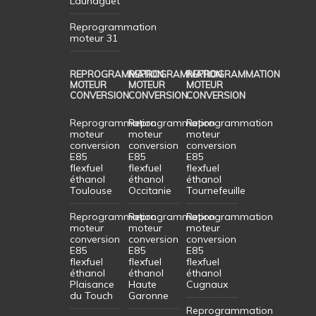
Launaguet
Reprogrammation
moteur 31
REPROGRAMMATION
REPROGRAMMATION
REPROGRAMMATION
MOTEUR
MOTEUR
MOTEUR
CONVERSION
CONVERSION
CONVERSION
Reprogrammation
Reprogrammation
Reprogrammation
moteur
moteur
moteur
conversion
conversion
conversion
E85
E85
E85
flexfuel
flexfuel
flexfuel
éthanol
éthanol
éthanol
Toulouse
Occitanie
Tournefeuille
Reprogrammation
Reprogrammation
Reprogrammation
moteur
moteur
moteur
conversion
conversion
conversion
E85
E85
E85
flexfuel
flexfuel
flexfuel
éthanol
éthanol
éthanol
Plaisance
Haute
Cugnaux
du Touch
Garonne
Reprogrammation