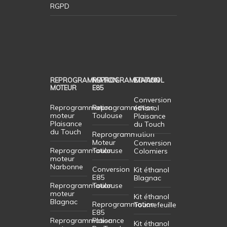
RGPD
REPROGRAMMATION
REPROGRAMMATION
ETHANOL
MOTEUR
E85
Conversion
Reprogrammation
Reprogrammation
éthanol
moteur
Toulouse
Plaisance
Plaisance
du Touch
du Touch
Reprogrammation
Moteur
Conversion
Reprogrammation
Toulouse
Colomiers
moteur
Narbonne
Conversion
Kit éthanol
E85
Blagnac
Reprogrammation
Toulouse
moteur
Kit éthanol
Blagnac
Reprogrammation
Tournefeuille
E85
Reprogrammation
Plaisance
Kit éthanol