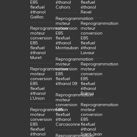
E85
éthanol
flexfuel
flexfuel
Cahors
éthanol
éthanol
Revel
Gaillac
Reprogrammation
moteur
Reprogrammation
Reprogrammation
conversion
moteur
moteur
E85
conversion
conversion
flexfuel
E85
E85
éthanol
flexfuel
flexfuel
Montauban
éthanol
éthanol
Lavaur
Muret
Reprogrammation
moteur
Reprogrammation
Reprogrammation
conversion
moteur
moteur
E85
conversion
conversion
flexfuel
E85
E85
éthanol 09
flexfuel
flexfuel
éthanol
éthanol
Balma
Reprogrammation
L’Union
moteur
conversion
Reprogrammation
Reprogrammation
E85
moteur
moteur
flexfuel
conversion
conversion
éthanol
E85
E85
Carcasonne
flexfuel
flexfuel
éthanol
éthanol
Saint-Jean
Reprogrammation