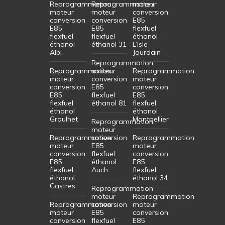
Reprogrammation
Reprogrammation
moteur
moteur
moteur
conversion
conversion
conversion
E85
E85
E85
flexfuel
flexfuel
flexfuel
éthanol
éthanol
éthanol 31
L’Isle
Albi
Jourdain
Reprogrammation
Reprogrammation
moteur
Reprogrammation
moteur
conversion
moteur
conversion
E85
conversion
E85
flexfuel
E85
flexfuel
éthanol 81
flexfuel
éthanol
éthanol
Graulhet
Montpellier
Reprogrammation
moteur
Reprogrammation
conversion
Reprogrammation
moteur
E85
moteur
conversion
flexfuel
conversion
E85
éthanol
E85
flexfuel
Auch
flexfuel
éthanol
éthanol 34
Castres
Reprogrammation
moteur
Reprogrammation
Reprogrammation
conversion
moteur
moteur
E85
conversion
conversion
flexfuel
E85