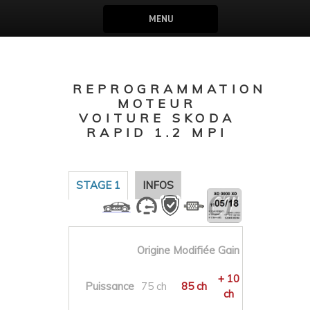
MENU
REPROGRAMMATION
MOTEUR
VOITURE SKODA
RAPID 1.2 MPI
STAGE 1
INFOS
Origine
Modifiée
Gain
+ 10
Puissance
75 ch
85 ch
ch