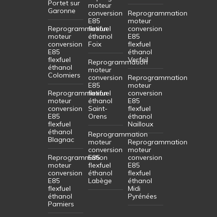
Portet sur
moteur
Garonne
conversion
Reprogrammation
E85
moteur
Reprogrammation
flexfuel
conversion
moteur
éthanol
E85
conversion
Foix
flexfuel
E85
éthanol
flexfuel
Verfeil
Reprogrammation
éthanol
moteur
Colomiers
conversion
Reprogrammation
E85
moteur
Reprogrammation
flexfuel
conversion
moteur
éthanol
E85
conversion
Saint-
flexfuel
E85
Orens
éthanol
flexfuel
Nailloux
éthanol
Reprogrammation
Blagnac
moteur
Reprogrammation
conversion
moteur
Reprogrammation
E85
conversion
moteur
flexfuel
E85
conversion
éthanol
flexfuel
E85
Labège
éthanol
flexfuel
Midi
éthanol
Pyrénées
Pamiers