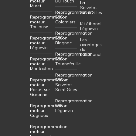
moteur
Du Touch
La
Muret
Salvetat
Reprogrammation
Saint Gilles
Reprogrammation
E85
moteur
Colomiers
Kit éthanol
Toulouse
Léguevin
Reprogrammation
Reprogrammation
E85
Les
moteur
Blagnac
avantages
Léguevin
du
Reprogrammation
bioéthanol
Reprogrammation
E85
moteur
Tournefeuille
Montauban
Reprogrammation
Reprogrammation
E85 La
moteur
Salvetat
Portet sur
Saint Gilles
Garonne
Reprogrammation
Reprogrammation
E85
moteur
Léguevin
Cugnaux
Reprogrammation
moteur