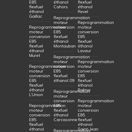
E85
éthanol
flexfuel
flexfuel
Cahors
éthanol
éthanol
Revel
Gaillac
Reprogrammation
moteur
Reprogrammation
Reprogrammation
conversion
moteur
moteur
E85
conversion
conversion
flexfuel
E85
E85
éthanol
flexfuel
flexfuel
Montauban
éthanol
éthanol
Lavaur
Muret
Reprogrammation
moteur
Reprogrammation
Reprogrammation
conversion
moteur
moteur
E85
conversion
conversion
flexfuel
E85
E85
éthanol 09
flexfuel
flexfuel
éthanol
éthanol
Balma
Reprogrammation
L’Union
moteur
conversion
Reprogrammation
Reprogrammation
E85
moteur
moteur
flexfuel
conversion
conversion
éthanol
E85
E85
Carcasonne
flexfuel
flexfuel
éthanol
éthanol
Saint-Jean
Reprogrammation