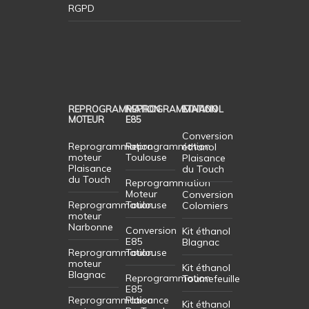
RGPD
REPROGRAMMATION
REPROGRAMMATION
ETHANOL
MOTEUR
E85
Conversion
Reprogrammation
Reprogrammation
éthanol
moteur
Toulouse
Plaisance
Plaisance
du Touch
du Touch
Reprogrammation
Moteur
Conversion
Reprogrammation
Toulouse
Colomiers
moteur
Narbonne
Conversion
Kit éthanol
E85
Blagnac
Reprogrammation
Toulouse
moteur
Kit éthanol
Blagnac
Reprogrammation
Tournefeuille
E85
Reprogrammation
Plaisance
Kit éthanol