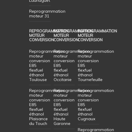
Launaguet
Reprogrammation
moteur 31
REPROGRAMMATION
REPROGRAMMATION
REPROGRAMMATION
MOTEUR
MOTEUR
MOTEUR
CONVERSION
CONVERSION
CONVERSION
Reprogrammation
Reprogrammation
Reprogrammation
moteur
moteur
moteur
conversion
conversion
conversion
E85
E85
E85
flexfuel
flexfuel
flexfuel
éthanol
éthanol
éthanol
Toulouse
Occitanie
Tournefeuille
Reprogrammation
Reprogrammation
Reprogrammation
moteur
moteur
moteur
conversion
conversion
conversion
E85
E85
E85
flexfuel
flexfuel
flexfuel
éthanol
éthanol
éthanol
Plaisance
Haute
Cugnaux
du Touch
Garonne
Reprogrammation