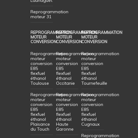
Launaguet
Reprogrammation
moteur 31
REPROGRAMMATION
REPROGRAMMATION
REPROGRAMMATION
MOTEUR
MOTEUR
MOTEUR
CONVERSION
CONVERSION
CONVERSION
Reprogrammation
Reprogrammation
Reprogrammation
moteur
moteur
moteur
conversion
conversion
conversion
E85
E85
E85
flexfuel
flexfuel
flexfuel
éthanol
éthanol
éthanol
Toulouse
Occitanie
Tournefeuille
Reprogrammation
Reprogrammation
Reprogrammation
moteur
moteur
moteur
conversion
conversion
conversion
E85
E85
E85
flexfuel
flexfuel
flexfuel
éthanol
éthanol
éthanol
Plaisance
Haute
Cugnaux
du Touch
Garonne
Reprogrammation