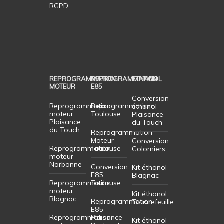
RGPD
REPROGRAMMATION
REPROGRAMMATION
ETHANOL
MOTEUR
E85
Conversion
Reprogrammation
Reprogrammation
éthanol
moteur
Toulouse
Plaisance
Plaisance
du Touch
du Touch
Reprogrammation
Moteur
Conversion
Reprogrammation
Toulouse
Colomiers
moteur
Narbonne
Conversion
Kit éthanol
E85
Blagnac
Reprogrammation
Toulouse
moteur
Kit éthanol
Blagnac
Reprogrammation
Tournefeuille
E85
Reprogrammation
Plaisance
Kit éthanol