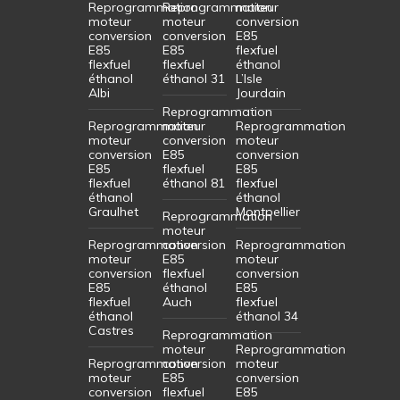
Reprogrammation
Reprogrammation
moteur
moteur
moteur
conversion
conversion
conversion
E85
E85
E85
flexfuel
flexfuel
flexfuel
éthanol
éthanol
éthanol 31
L’Isle
Albi
Jourdain
Reprogrammation
Reprogrammation
moteur
Reprogrammation
moteur
conversion
moteur
conversion
E85
conversion
E85
flexfuel
E85
flexfuel
éthanol 81
flexfuel
éthanol
éthanol
Graulhet
Montpellier
Reprogrammation
moteur
Reprogrammation
conversion
Reprogrammation
moteur
E85
moteur
conversion
flexfuel
conversion
E85
éthanol
E85
flexfuel
Auch
flexfuel
éthanol
éthanol 34
Castres
Reprogrammation
moteur
Reprogrammation
Reprogrammation
conversion
moteur
moteur
E85
conversion
conversion
flexfuel
E85