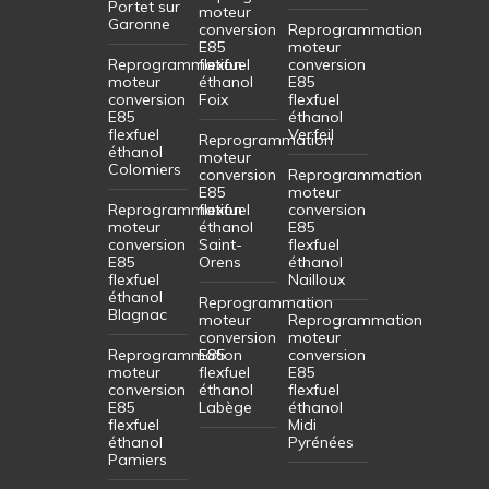
Portet sur
moteur
Garonne
conversion
Reprogrammation
E85
moteur
Reprogrammation
flexfuel
conversion
moteur
éthanol
E85
conversion
Foix
flexfuel
E85
éthanol
flexfuel
Verfeil
Reprogrammation
éthanol
moteur
Colomiers
conversion
Reprogrammation
E85
moteur
Reprogrammation
flexfuel
conversion
moteur
éthanol
E85
conversion
Saint-
flexfuel
E85
Orens
éthanol
flexfuel
Nailloux
éthanol
Reprogrammation
Blagnac
moteur
Reprogrammation
conversion
moteur
Reprogrammation
E85
conversion
moteur
flexfuel
E85
conversion
éthanol
flexfuel
E85
Labège
éthanol
flexfuel
Midi
éthanol
Pyrénées
Pamiers