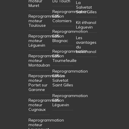
moteur
Du Touch
La
Muret
Salvetat
Reprogrammation
Saint Gilles
Reprogrammation
E85
moteur
Colomiers
Kit éthanol
Toulouse
Léguevin
Reprogrammation
Reprogrammation
E85
Les
moteur
Blagnac
avantages
Léguevin
du
Reprogrammation
bioéthanol
Reprogrammation
E85
moteur
Tournefeuille
Montauban
Reprogrammation
Reprogrammation
E85 La
moteur
Salvetat
Portet sur
Saint Gilles
Garonne
Reprogrammation
Reprogrammation
E85
moteur
Léguevin
Cugnaux
Reprogrammation
moteur