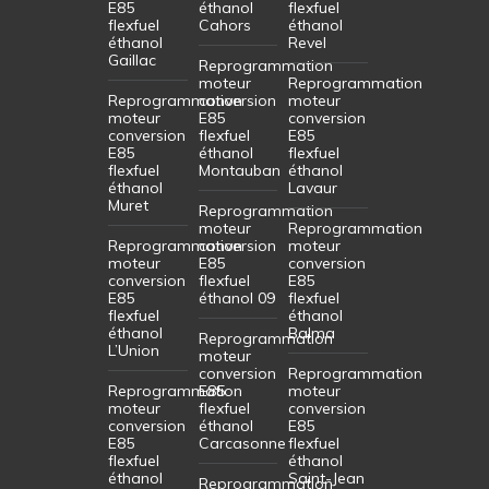
E85
éthanol
flexfuel
flexfuel
Cahors
éthanol
éthanol
Revel
Gaillac
Reprogrammation
moteur
Reprogrammation
Reprogrammation
conversion
moteur
moteur
E85
conversion
conversion
flexfuel
E85
E85
éthanol
flexfuel
flexfuel
Montauban
éthanol
éthanol
Lavaur
Muret
Reprogrammation
moteur
Reprogrammation
Reprogrammation
conversion
moteur
moteur
E85
conversion
conversion
flexfuel
E85
E85
éthanol 09
flexfuel
flexfuel
éthanol
éthanol
Balma
Reprogrammation
L’Union
moteur
conversion
Reprogrammation
Reprogrammation
E85
moteur
moteur
flexfuel
conversion
conversion
éthanol
E85
E85
Carcasonne
flexfuel
flexfuel
éthanol
éthanol
Saint-Jean
Reprogrammation