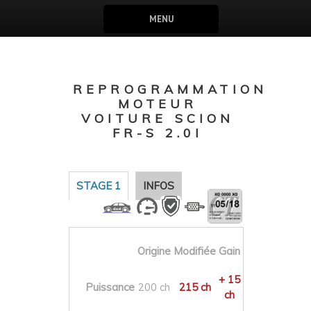
MENU
REPROGRAMMATION
MOTEUR
VOITURE SCION
FR-S 2.0I
STAGE 1
INFOS
Origine
Modifiée
Gain
+ 15
Puissance
200 ch
215 ch
ch