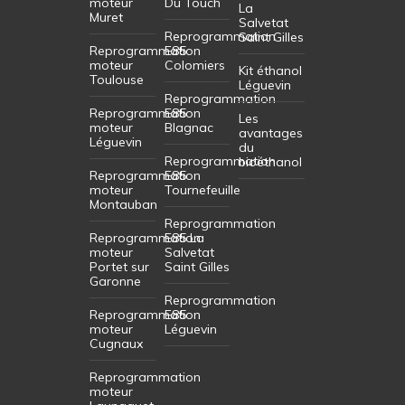
moteur
Du Touch
La
Muret
Salvetat
Reprogrammation
Saint Gilles
Reprogrammation
E85
moteur
Colomiers
Kit éthanol
Toulouse
Léguevin
Reprogrammation
Reprogrammation
E85
Les
moteur
Blagnac
avantages
Léguevin
du
Reprogrammation
bioéthanol
Reprogrammation
E85
moteur
Tournefeuille
Montauban
Reprogrammation
Reprogrammation
E85 La
moteur
Salvetat
Portet sur
Saint Gilles
Garonne
Reprogrammation
Reprogrammation
E85
moteur
Léguevin
Cugnaux
Reprogrammation
moteur