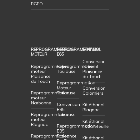
RGPD
REPROGRAMMATION
REPROGRAMMATION
ETHANOL
MOTEUR
E85
Conversion
Reprogrammation
Reprogrammation
éthanol
moteur
Toulouse
Plaisance
Plaisance
du Touch
du Touch
Reprogrammation
Moteur
Conversion
Reprogrammation
Toulouse
Colomiers
moteur
Narbonne
Conversion
Kit éthanol
E85
Blagnac
Reprogrammation
Toulouse
moteur
Kit éthanol
Blagnac
Reprogrammation
Tournefeuille
E85
Reprogrammation
Plaisance
Kit éthanol