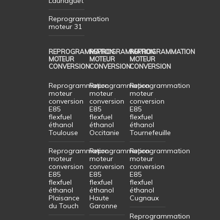
Launaguet
Reprogrammation
moteur 31
REPROGRAMMATION
REPROGRAMMATION
REPROGRAMMATION
MOTEUR
MOTEUR
MOTEUR
CONVERSION
CONVERSION
CONVERSION
Reprogrammation
Reprogrammation
Reprogrammation
moteur
moteur
moteur
conversion
conversion
conversion
E85
E85
E85
flexfuel
flexfuel
flexfuel
éthanol
éthanol
éthanol
Toulouse
Occitanie
Tournefeuille
Reprogrammation
Reprogrammation
Reprogrammation
moteur
moteur
moteur
conversion
conversion
conversion
E85
E85
E85
flexfuel
flexfuel
flexfuel
éthanol
éthanol
éthanol
Plaisance
Haute
Cugnaux
du Touch
Garonne
Reprogrammation