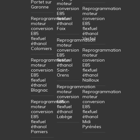
Portet sur
moteur
Garonne
conversion
Reprogrammation
E85
moteur
Reprogrammation
flexfuel
conversion
moteur
éthanol
E85
conversion
Foix
flexfuel
E85
éthanol
flexfuel
Verfeil
Reprogrammation
éthanol
moteur
Colomiers
conversion
Reprogrammation
E85
moteur
Reprogrammation
flexfuel
conversion
moteur
éthanol
E85
conversion
Saint-
flexfuel
E85
Orens
éthanol
flexfuel
Nailloux
éthanol
Reprogrammation
Blagnac
moteur
Reprogrammation
conversion
moteur
Reprogrammation
E85
conversion
moteur
flexfuel
E85
conversion
éthanol
flexfuel
E85
Labège
éthanol
flexfuel
Midi
éthanol
Pyrénées
Pamiers