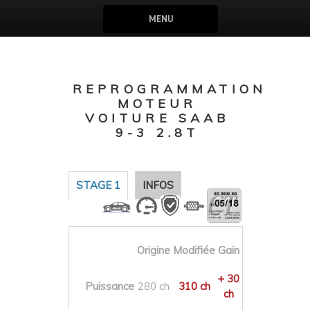
MENU
REPROGRAMMATION
MOTEUR
VOITURE SAAB
9-3 2.8T
STAGE 1
INFOS
Origine
Modifiée
Gain
+ 30
Puissance
280 ch
310 ch
ch