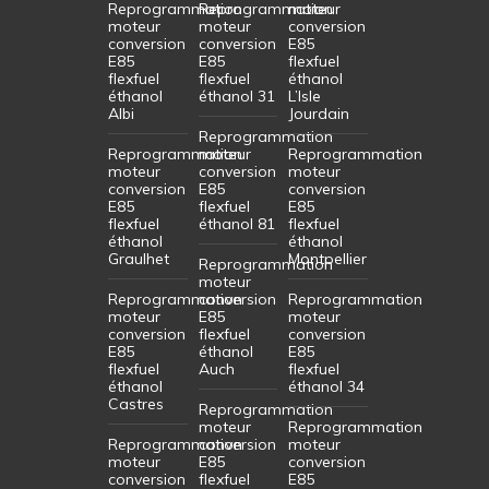
Reprogrammation
Reprogrammation
moteur
moteur
moteur
conversion
conversion
conversion
E85
E85
E85
flexfuel
flexfuel
flexfuel
éthanol
éthanol
éthanol 31
L’Isle
Albi
Jourdain
Reprogrammation
Reprogrammation
moteur
Reprogrammation
moteur
conversion
moteur
conversion
E85
conversion
E85
flexfuel
E85
flexfuel
éthanol 81
flexfuel
éthanol
éthanol
Graulhet
Montpellier
Reprogrammation
moteur
Reprogrammation
conversion
Reprogrammation
moteur
E85
moteur
conversion
flexfuel
conversion
E85
éthanol
E85
flexfuel
Auch
flexfuel
éthanol
éthanol 34
Castres
Reprogrammation
moteur
Reprogrammation
Reprogrammation
conversion
moteur
moteur
E85
conversion
conversion
flexfuel
E85