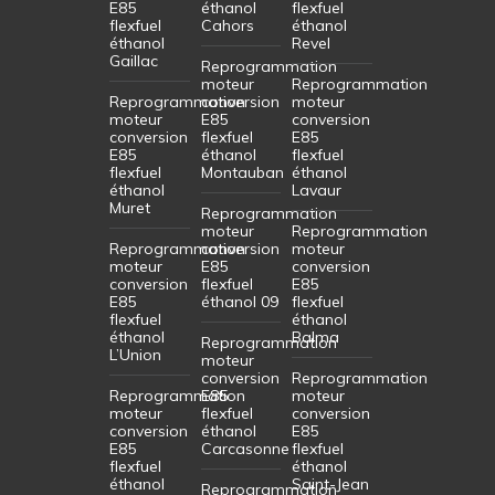
E85
éthanol
flexfuel
flexfuel
Cahors
éthanol
éthanol
Revel
Gaillac
Reprogrammation
moteur
Reprogrammation
Reprogrammation
conversion
moteur
moteur
E85
conversion
conversion
flexfuel
E85
E85
éthanol
flexfuel
flexfuel
Montauban
éthanol
éthanol
Lavaur
Muret
Reprogrammation
moteur
Reprogrammation
Reprogrammation
conversion
moteur
moteur
E85
conversion
conversion
flexfuel
E85
E85
éthanol 09
flexfuel
flexfuel
éthanol
éthanol
Balma
Reprogrammation
L’Union
moteur
conversion
Reprogrammation
Reprogrammation
E85
moteur
moteur
flexfuel
conversion
conversion
éthanol
E85
E85
Carcasonne
flexfuel
flexfuel
éthanol
éthanol
Saint-Jean
Reprogrammation