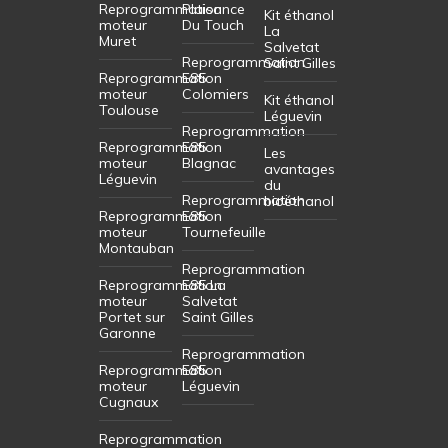
Reprogrammation
Plaisance
Kit éthanol
moteur
Du Touch
La
Muret
Salvetat
Reprogrammation
Saint Gilles
Reprogrammation
E85
moteur
Colomiers
Kit éthanol
Toulouse
Léguevin
Reprogrammation
Reprogrammation
E85
Les
moteur
Blagnac
avantages
Léguevin
du
Reprogrammation
bioéthanol
Reprogrammation
E85
moteur
Tournefeuille
Montauban
Reprogrammation
Reprogrammation
E85 La
moteur
Salvetat
Portet sur
Saint Gilles
Garonne
Reprogrammation
Reprogrammation
E85
moteur
Léguevin
Cugnaux
Reprogrammation