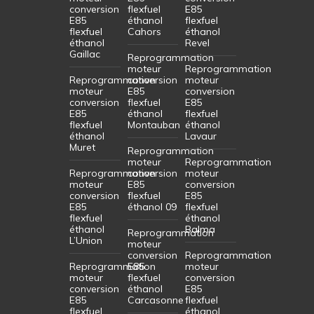
conversion
flexfuel
E85
E85
éthanol
flexfuel
flexfuel
Cahors
éthanol
éthanol
Revel
Gaillac
Reprogrammation
moteur
Reprogrammation
Reprogrammation
conversion
moteur
moteur
E85
conversion
conversion
flexfuel
E85
E85
éthanol
flexfuel
flexfuel
Montauban
éthanol
éthanol
Lavaur
Muret
Reprogrammation
moteur
Reprogrammation
Reprogrammation
conversion
moteur
moteur
E85
conversion
conversion
flexfuel
E85
E85
éthanol 09
flexfuel
flexfuel
éthanol
éthanol
Balma
Reprogrammation
L’Union
moteur
conversion
Reprogrammation
Reprogrammation
E85
moteur
moteur
flexfuel
conversion
conversion
éthanol
E85
E85
Carcasonne
flexfuel
flexfuel
éthanol