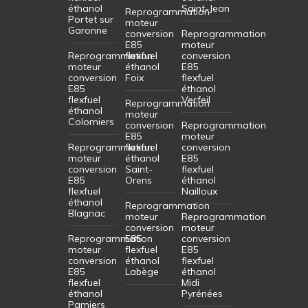
éthanol
Saint-Jean
Reprogrammation
Portet sur
moteur
Garonne
conversion
Reprogrammation
E85
moteur
Reprogrammation
flexfuel
conversion
moteur
éthanol
E85
conversion
Foix
flexfuel
E85
éthanol
flexfuel
Verfeil
Reprogrammation
éthanol
moteur
Colomiers
conversion
Reprogrammation
E85
moteur
Reprogrammation
flexfuel
conversion
moteur
éthanol
E85
conversion
Saint-
flexfuel
E85
Orens
éthanol
flexfuel
Nailloux
éthanol
Reprogrammation
Blagnac
moteur
Reprogrammation
conversion
moteur
Reprogrammation
E85
conversion
moteur
flexfuel
E85
conversion
éthanol
flexfuel
E85
Labège
éthanol
flexfuel
Midi
éthanol
Pyrénées
Pamiers