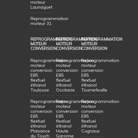
moteur
Launaguet
Reprogrammation
moteur 31
REPROGRAMMATION
REPROGRAMMATION
REPROGRAMMATION
MOTEUR
MOTEUR
MOTEUR
CONVERSION
CONVERSION
CONVERSION
Reprogrammation
Reprogrammation
Reprogrammation
moteur
moteur
moteur
conversion
conversion
conversion
E85
E85
E85
flexfuel
flexfuel
flexfuel
éthanol
éthanol
éthanol
Toulouse
Occitanie
Tournefeuille
Reprogrammation
Reprogrammation
Reprogrammation
moteur
moteur
moteur
conversion
conversion
conversion
E85
E85
E85
flexfuel
flexfuel
flexfuel
éthanol
éthanol
éthanol
Plaisance
Haute
Cugnaux
du Touch
Garonne