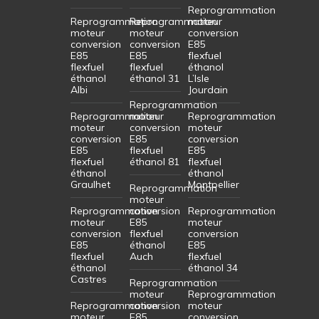
Reprogrammation
Reprogrammation
Reprogrammation
moteur
moteur
moteur
conversion
conversion
conversion
E85
E85
E85
flexfuel
flexfuel
flexfuel
éthanol
éthanol
éthanol 31
L’Isle
Albi
Jourdain
Reprogrammation
Reprogrammation
moteur
Reprogrammation
moteur
conversion
moteur
conversion
E85
conversion
E85
flexfuel
E85
flexfuel
éthanol 81
flexfuel
éthanol
éthanol
Graulhet
Montpellier
Reprogrammation
moteur
Reprogrammation
conversion
Reprogrammation
moteur
E85
moteur
conversion
flexfuel
conversion
E85
éthanol
E85
flexfuel
Auch
flexfuel
éthanol
éthanol 34
Castres
Reprogrammation
moteur
Reprogrammation
Reprogrammation
conversion
moteur
moteur
E85
conversion