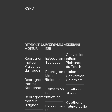
RGPD
REPROGRAMMATION
REPROGRAMMATION
ETHANOL
MOTEUR
E85
Conversion
Reprogrammation
Reprogrammation
éthanol
moteur
Toulouse
Plaisance
Plaisance
du Touch
du Touch
Reprogrammation
Moteur
Conversion
Reprogrammation
Toulouse
Colomiers
moteur
Narbonne
Conversion
Kit éthanol
E85
Blagnac
Reprogrammation
Toulouse
moteur
Kit éthanol
Blagnac
Reprogrammation
Tournefeuille
E85