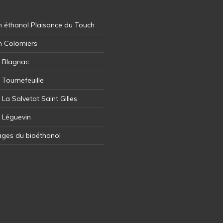
 éthanol Plaisance du Touch
n Colomiers
l Blagnac
 Tournefeuille
 La Salvetat Saint Gilles
l Léguevin
ages du bioéthanol