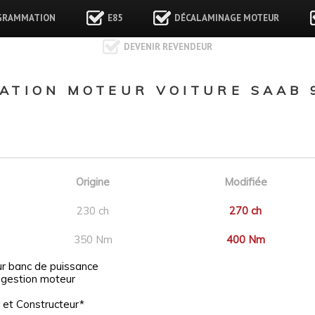
GRAMMATION
E85
DÉCALAMINAGE MOTEUR
DEVENIR REVENDEUR
TION MOTEUR VOITURE SAAB 9
Origine
Modifiée
230 ch
270 ch
350 Nm
400 Nm
ur banc de puissance
 gestion moteur
 et Constructeur*