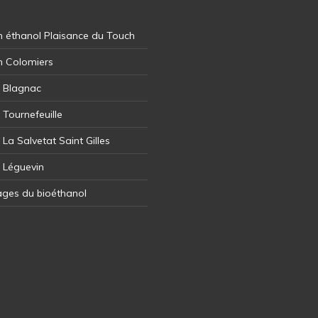
 éthanol Plaisance du Touch
n Colomiers
l Blagnac
 Tournefeuille
 La Salvetat Saint Gilles
l Léguevin
ages du bioéthanol