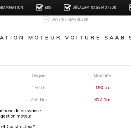
GRAMMATION
E85
DÉCALAMINAGE MOTEUR
DEVENIR REVENDEUR
TION MOTEUR VOITURE SAAB 9
Origine
Modifiée
150 ch
190 ch
250 Nm
312 Nm
ur banc de puissance
 gestion moteur
 et Constructeur*