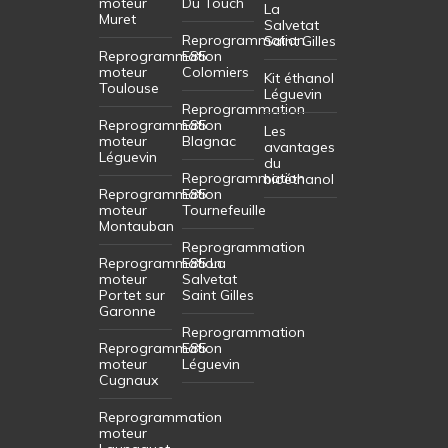
moteur
Du Touch
La
Muret
Salvetat
Reprogrammation
Saint Gilles
Reprogrammation
E85
moteur
Colomiers
Kit éthanol
Toulouse
Léguevin
Reprogrammation
Reprogrammation
E85
Les
moteur
Blagnac
avantages
Léguevin
du
Reprogrammation
bioéthanol
Reprogrammation
E85
moteur
Tournefeuille
Montauban
Reprogrammation
Reprogrammation
E85 La
moteur
Salvetat
Portet sur
Saint Gilles
Garonne
Reprogrammation
Reprogrammation
E85
moteur
Léguevin
Cugnaux
Reprogrammation
moteur