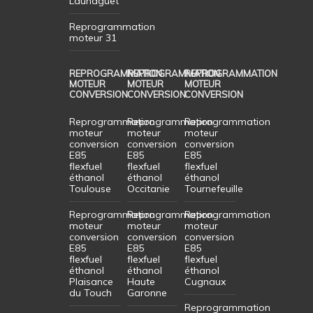
Launaguet
Reprogrammation
moteur 31
REPROGRAMMATION
REPROGRAMMATION
REPROGRAMMATION
MOTEUR
MOTEUR
MOTEUR
CONVERSION
CONVERSION
CONVERSION
Reprogrammation
Reprogrammation
Reprogrammation
moteur
moteur
moteur
conversion
conversion
conversion
E85
E85
E85
flexfuel
flexfuel
flexfuel
éthanol
éthanol
éthanol
Toulouse
Occitanie
Tournefeuille
Reprogrammation
Reprogrammation
Reprogrammation
moteur
moteur
moteur
conversion
conversion
conversion
E85
E85
E85
flexfuel
flexfuel
flexfuel
éthanol
éthanol
éthanol
Plaisance
Haute
Cugnaux
du Touch
Garonne
Reprogrammation