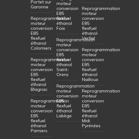
Portet sur
moteur
Garonne
conversion
Reprogrammation
E85
moteur
Reprogrammation
flexfuel
conversion
moteur
éthanol
E85
conversion
Foix
flexfuel
E85
éthanol
flexfuel
Verfeil
Reprogrammation
éthanol
moteur
Colomiers
conversion
Reprogrammation
E85
moteur
Reprogrammation
flexfuel
conversion
moteur
éthanol
E85
conversion
Saint-
flexfuel
E85
Orens
éthanol
flexfuel
Nailloux
éthanol
Reprogrammation
Blagnac
moteur
Reprogrammation
conversion
moteur
Reprogrammation
E85
conversion
moteur
flexfuel
E85
conversion
éthanol
flexfuel
E85
Labège
éthanol
flexfuel
Midi
éthanol
Pyrénées
Pamiers