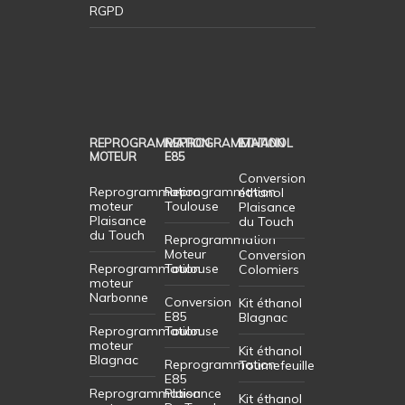
RGPD
REPROGRAMMATION
REPROGRAMMATION
ETHANOL
MOTEUR
E85
Conversion
Reprogrammation
Reprogrammation
éthanol
moteur
Toulouse
Plaisance
Plaisance
du Touch
du Touch
Reprogrammation
Moteur
Conversion
Reprogrammation
Toulouse
Colomiers
moteur
Narbonne
Conversion
Kit éthanol
E85
Blagnac
Reprogrammation
Toulouse
moteur
Kit éthanol
Blagnac
Reprogrammation
Tournefeuille
E85
Reprogrammation
Plaisance
Kit éthanol