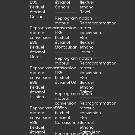
E85
éthanol
flexfuel
flexfuel
Cahors
éthanol
éthanol
Revel
Gaillac
Reprogrammation
moteur
Reprogrammation
Reprogrammation
conversion
moteur
moteur
E85
conversion
conversion
flexfuel
E85
E85
éthanol
flexfuel
flexfuel
Montauban
éthanol
éthanol
Lavaur
Muret
Reprogrammation
moteur
Reprogrammation
Reprogrammation
conversion
moteur
moteur
E85
conversion
conversion
flexfuel
E85
E85
éthanol 09
flexfuel
flexfuel
éthanol
éthanol
Balma
Reprogrammation
L’Union
moteur
conversion
Reprogrammation
Reprogrammation
E85
moteur
moteur
flexfuel
conversion
conversion
éthanol
E85
E85
Carcasonne
flexfuel
flexfuel
éthanol
éthanol
Saint-Jean
Reprogrammation