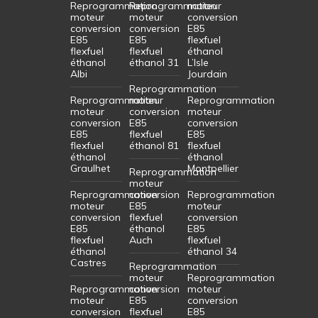
Reprogrammation
Reprogrammation
moteur
moteur
moteur
conversion
conversion
conversion
E85
E85
E85
flexfuel
flexfuel
flexfuel
éthanol
éthanol
éthanol 31
L’Isle
Albi
Jourdain
Reprogrammation
Reprogrammation
moteur
Reprogrammation
moteur
conversion
moteur
conversion
E85
conversion
E85
flexfuel
E85
flexfuel
éthanol 81
flexfuel
éthanol
éthanol
Graulhet
Montpellier
Reprogrammation
moteur
Reprogrammation
conversion
Reprogrammation
moteur
E85
moteur
conversion
flexfuel
conversion
E85
éthanol
E85
flexfuel
Auch
flexfuel
éthanol
éthanol 34
Castres
Reprogrammation
moteur
Reprogrammation
Reprogrammation
conversion
moteur
moteur
E85
conversion
conversion
flexfuel
E85