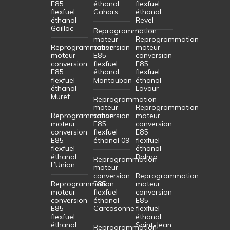
E85
éthanol
flexfuel
flexfuel
Cahors
éthanol
éthanol
Revel
Gaillac
Reprogrammation
moteur
Reprogrammation
Reprogrammation
conversion
moteur
moteur
E85
conversion
conversion
flexfuel
E85
E85
éthanol
flexfuel
flexfuel
Montauban
éthanol
éthanol
Lavaur
Muret
Reprogrammation
moteur
Reprogrammation
Reprogrammation
conversion
moteur
moteur
E85
conversion
conversion
flexfuel
E85
E85
éthanol 09
flexfuel
flexfuel
éthanol
éthanol
Balma
Reprogrammation
L’Union
moteur
conversion
Reprogrammation
Reprogrammation
E85
moteur
moteur
flexfuel
conversion
conversion
éthanol
E85
E85
Carcasonne
flexfuel
flexfuel
éthanol
éthanol
Saint-Jean
Reprogrammation