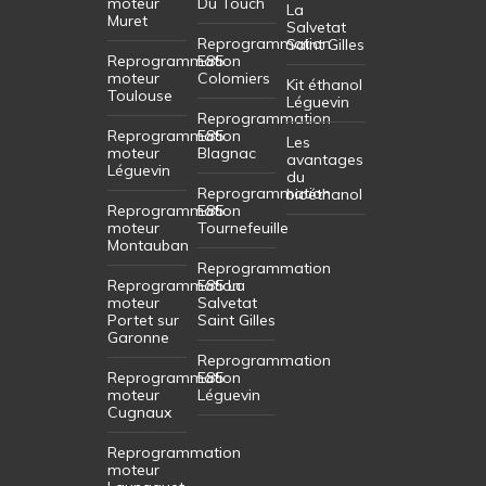
moteur
Du Touch
La
Muret
Salvetat
Reprogrammation
Saint Gilles
Reprogrammation
E85
moteur
Colomiers
Kit éthanol
Toulouse
Léguevin
Reprogrammation
Reprogrammation
E85
Les
moteur
Blagnac
avantages
Léguevin
du
Reprogrammation
bioéthanol
Reprogrammation
E85
moteur
Tournefeuille
Montauban
Reprogrammation
Reprogrammation
E85 La
moteur
Salvetat
Portet sur
Saint Gilles
Garonne
Reprogrammation
Reprogrammation
E85
moteur
Léguevin
Cugnaux
Reprogrammation
moteur