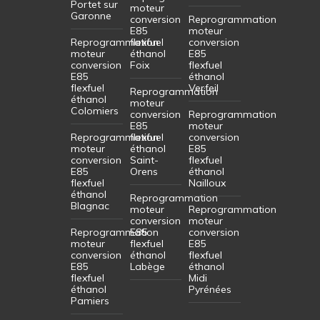
Portet sur
moteur
Garonne
conversion
Reprogrammation
E85
moteur
Reprogrammation
flexfuel
conversion
moteur
éthanol
E85
conversion
Foix
flexfuel
E85
éthanol
flexfuel
Verfeil
Reprogrammation
éthanol
moteur
Colomiers
conversion
Reprogrammation
E85
moteur
Reprogrammation
flexfuel
conversion
moteur
éthanol
E85
conversion
Saint-
flexfuel
E85
Orens
éthanol
flexfuel
Nailloux
éthanol
Reprogrammation
Blagnac
moteur
Reprogrammation
conversion
moteur
Reprogrammation
E85
conversion
moteur
flexfuel
E85
conversion
éthanol
flexfuel
E85
Labège
éthanol
flexfuel
Midi
éthanol
Pyrénées
Pamiers