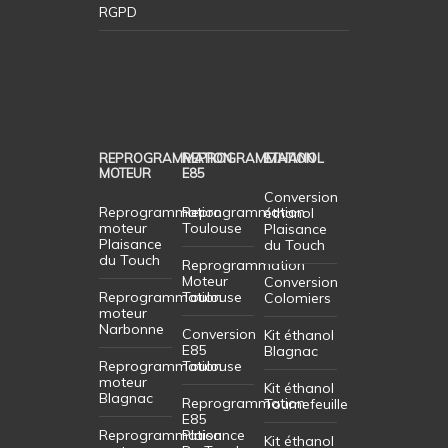
RGPD
REPROGRAMMATION
REPROGRAMMATION
ETHANOL
MOTEUR
E85
Conversion
Reprogrammation
Reprogrammation
éthanol
moteur
Toulouse
Plaisance
Plaisance
du Touch
du Touch
Reprogrammation
Moteur
Conversion
Reprogrammation
Toulouse
Colomiers
moteur
Narbonne
Conversion
Kit éthanol
E85
Blagnac
Reprogrammation
Toulouse
moteur
Kit éthanol
Blagnac
Reprogrammation
Tournefeuille
E85
Reprogrammation
Plaisance
Kit éthanol