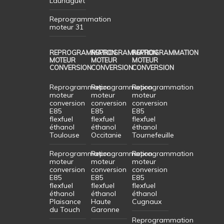
Launaguet
Reprogrammation
moteur 31
REPROGRAMMATION
REPROGRAMMATION
REPROGRAMMATION
MOTEUR
MOTEUR
MOTEUR
CONVERSION
CONVERSION
CONVERSION
Reprogrammation
Reprogrammation
Reprogrammation
moteur
moteur
moteur
conversion
conversion
conversion
E85
E85
E85
flexfuel
flexfuel
flexfuel
éthanol
éthanol
éthanol
Toulouse
Occitanie
Tournefeuille
Reprogrammation
Reprogrammation
Reprogrammation
moteur
moteur
moteur
conversion
conversion
conversion
E85
E85
E85
flexfuel
flexfuel
flexfuel
éthanol
éthanol
éthanol
Plaisance
Haute
Cugnaux
du Touch
Garonne
Reprogrammation