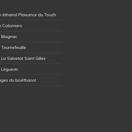
 éthanol Plaisance du Touch
n Colomiers
l Blagnac
 Tournefeuille
 La Salvetat Saint Gilles
l Léguevin
ages du bioéthanol