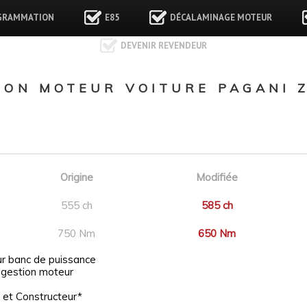
GRAMMATION
E85
DÉCALAMINAGE MOTEUR
DEVENIR REVENDEUR
ON MOTEUR VOITURE PAGANI 
Origine
Modifiée
555 ch
585 ch
750 Nm
650 Nm
ur banc de puissance
 gestion moteur
 et Constructeur*