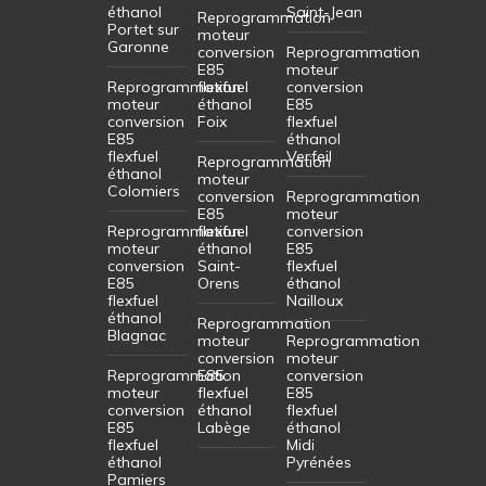
éthanol
Saint-Jean
Reprogrammation
Portet sur
moteur
Garonne
conversion
Reprogrammation
E85
moteur
Reprogrammation
flexfuel
conversion
moteur
éthanol
E85
conversion
Foix
flexfuel
E85
éthanol
flexfuel
Verfeil
Reprogrammation
éthanol
moteur
Colomiers
conversion
Reprogrammation
E85
moteur
Reprogrammation
flexfuel
conversion
moteur
éthanol
E85
conversion
Saint-
flexfuel
E85
Orens
éthanol
flexfuel
Nailloux
éthanol
Reprogrammation
Blagnac
moteur
Reprogrammation
conversion
moteur
Reprogrammation
E85
conversion
moteur
flexfuel
E85
conversion
éthanol
flexfuel
E85
Labège
éthanol
flexfuel
Midi
éthanol
Pyrénées
Pamiers