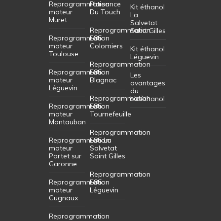
Reprogrammation
Plaisance
Kit éthanol
moteur
Du Touch
La
Muret
Salvetat
Reprogrammation
Saint Gilles
Reprogrammation
E85
moteur
Colomiers
Kit éthanol
Toulouse
Léguevin
Reprogrammation
Reprogrammation
E85
Les
moteur
Blagnac
avantages
Léguevin
du
Reprogrammation
bioéthanol
Reprogrammation
E85
moteur
Tournefeuille
Montauban
Reprogrammation
Reprogrammation
E85 La
moteur
Salvetat
Portet sur
Saint Gilles
Garonne
Reprogrammation
Reprogrammation
E85
moteur
Léguevin
Cugnaux
Reprogrammation