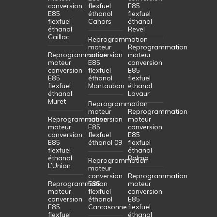
conversion
flexfuel
E85
E85
éthanol
flexfuel
flexfuel
Cahors
éthanol
éthanol
Revel
Gaillac
Reprogrammation
moteur
Reprogrammation
Reprogrammation
conversion
moteur
moteur
E85
conversion
conversion
flexfuel
E85
E85
éthanol
flexfuel
flexfuel
Montauban
éthanol
éthanol
Lavaur
Muret
Reprogrammation
moteur
Reprogrammation
Reprogrammation
conversion
moteur
moteur
E85
conversion
conversion
flexfuel
E85
E85
éthanol 09
flexfuel
flexfuel
éthanol
éthanol
Balma
Reprogrammation
L’Union
moteur
conversion
Reprogrammation
Reprogrammation
E85
moteur
moteur
flexfuel
conversion
conversion
éthanol
E85
E85
Carcasonne
flexfuel
flexfuel
éthanol