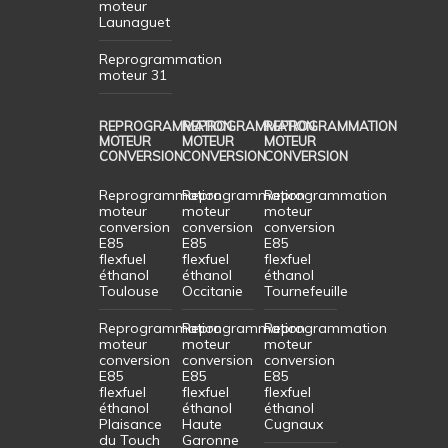
moteur
Launaguet
Reprogrammation
moteur 31
REPROGRAMMATION
REPROGRAMMATION
REPROGRAMMATION
MOTEUR
MOTEUR
MOTEUR
CONVERSION
CONVERSION
CONVERSION
Reprogrammation
Reprogrammation
Reprogrammation
moteur
moteur
moteur
conversion
conversion
conversion
E85
E85
E85
flexfuel
flexfuel
flexfuel
éthanol
éthanol
éthanol
Toulouse
Occitanie
Tournefeuille
Reprogrammation
Reprogrammation
Reprogrammation
moteur
moteur
moteur
conversion
conversion
conversion
E85
E85
E85
flexfuel
flexfuel
flexfuel
éthanol
éthanol
éthanol
Plaisance
Haute
Cugnaux
du Touch
Garonne