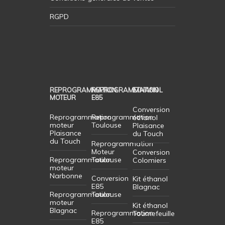
RGPD
REPROGRAMMATION
REPROGRAMMATION
ETHANOL
MOTEUR
E85
Conversion
Reprogrammation
Reprogrammation
éthanol
moteur
Toulouse
Plaisance
Plaisance
du Touch
du Touch
Reprogrammation
Moteur
Conversion
Reprogrammation
Toulouse
Colomiers
moteur
Narbonne
Conversion
Kit éthanol
E85
Blagnac
Reprogrammation
Toulouse
moteur
Kit éthanol
Blagnac
Reprogrammation
Tournefeuille
E85