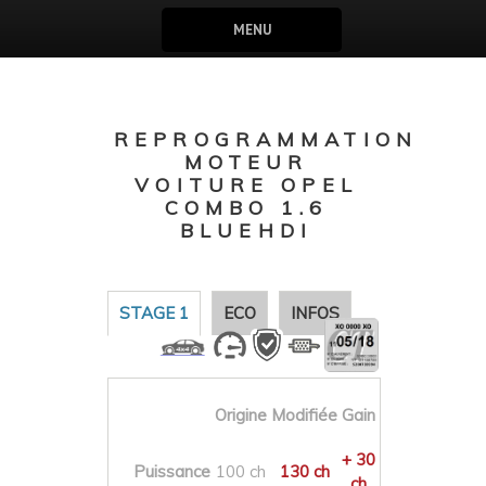
MENU
REPROGRAMMATION
MOTEUR
VOITURE OPEL
COMBO 1.6
BLUEHDI
STAGE 1
ECO
INFOS
Origine
Modifiée
Gain
+ 30
Puissance
100 ch
130 ch
ch