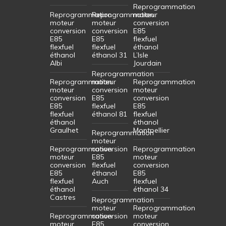
Reprogrammation
Reprogrammation
Reprogrammation
moteur
moteur
moteur
conversion
conversion
conversion
E85
E85
E85
flexfuel
flexfuel
flexfuel
éthanol
éthanol
éthanol 31
L’Isle
Albi
Jourdain
Reprogrammation
Reprogrammation
moteur
Reprogrammation
moteur
conversion
moteur
conversion
E85
conversion
E85
flexfuel
E85
flexfuel
éthanol 81
flexfuel
éthanol
éthanol
Graulhet
Montpellier
Reprogrammation
moteur
Reprogrammation
conversion
Reprogrammation
moteur
E85
moteur
conversion
flexfuel
conversion
E85
éthanol
E85
flexfuel
Auch
flexfuel
éthanol
éthanol 34
Castres
Reprogrammation
moteur
Reprogrammation
Reprogrammation
conversion
moteur
moteur
E85
conversion