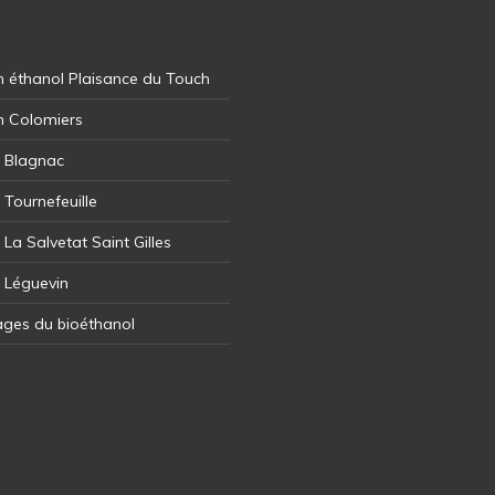
 éthanol Plaisance du Touch
n Colomiers
l Blagnac
 Tournefeuille
 La Salvetat Saint Gilles
l Léguevin
ages du bioéthanol