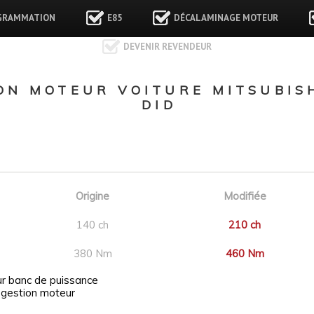
GRAMMATION
E85
DÉCALAMINAGE MOTEUR
DEVENIR REVENDEUR
N MOTEUR VOITURE MITSUBISH
DID
Origine
Modifiée
140 ch
210 ch
380 Nm
460 Nm
ur banc de puissance
 gestion moteur