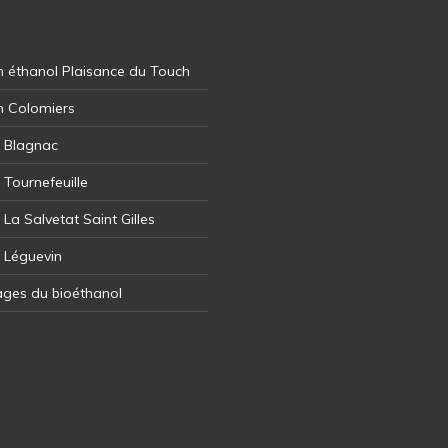
 éthanol Plaisance du Touch
n Colomiers
l Blagnac
 Tournefeuille
 La Salvetat Saint Gilles
l Léguevin
ages du bioéthanol