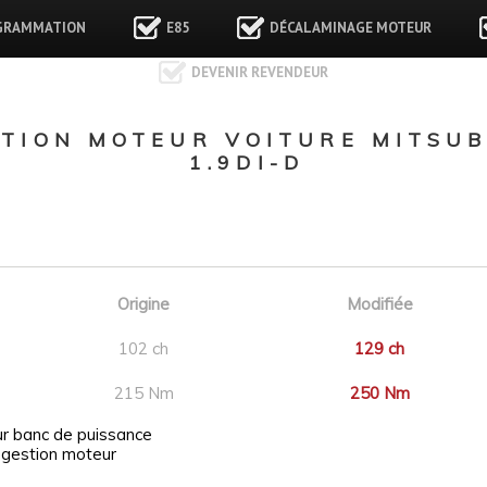
GRAMMATION
E85
DÉCALAMINAGE MOTEUR
DEVENIR REVENDEUR
ION MOTEUR VOITURE MITSUB
1.9DI-D
Origine
Modifiée
102 ch
129 ch
215 Nm
250 Nm
ur banc de puissance
 gestion moteur