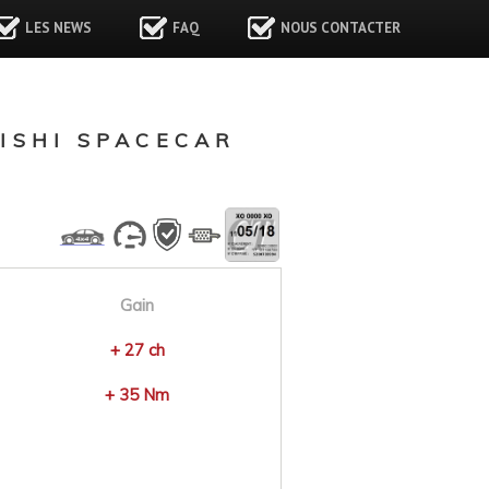
LES NEWS
FAQ
NOUS CONTACTER
ISHI SPACECAR
Gain
+ 27 ch
+ 35 Nm