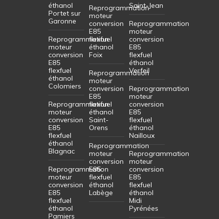
éthanol
Saint-Jean
Reprogrammation
Portet sur
moteur
Garonne
conversion
Reprogrammation
E85
moteur
Reprogrammation
flexfuel
conversion
moteur
éthanol
E85
conversion
Foix
flexfuel
E85
éthanol
flexfuel
Verfeil
Reprogrammation
éthanol
moteur
Colomiers
conversion
Reprogrammation
E85
moteur
Reprogrammation
flexfuel
conversion
moteur
éthanol
E85
conversion
Saint-
flexfuel
E85
Orens
éthanol
flexfuel
Nailloux
éthanol
Reprogrammation
Blagnac
moteur
Reprogrammation
conversion
moteur
Reprogrammation
E85
conversion
moteur
flexfuel
E85
conversion
éthanol
flexfuel
E85
Labège
éthanol
flexfuel
Midi
éthanol
Pyrénées
Pamiers