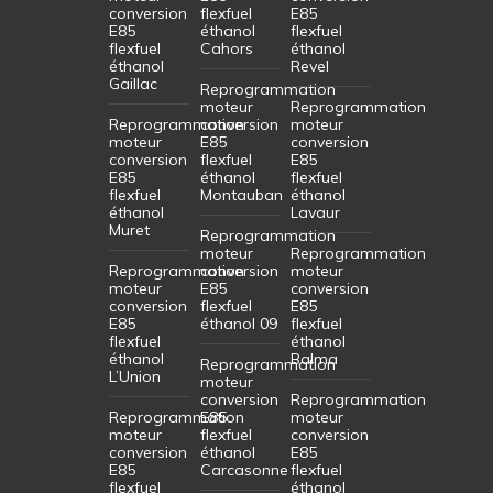
conversion
flexfuel
E85
E85
éthanol
flexfuel
flexfuel
Cahors
éthanol
éthanol
Revel
Gaillac
Reprogrammation
moteur
Reprogrammation
Reprogrammation
conversion
moteur
moteur
E85
conversion
conversion
flexfuel
E85
E85
éthanol
flexfuel
flexfuel
Montauban
éthanol
éthanol
Lavaur
Muret
Reprogrammation
moteur
Reprogrammation
Reprogrammation
conversion
moteur
moteur
E85
conversion
conversion
flexfuel
E85
E85
éthanol 09
flexfuel
flexfuel
éthanol
éthanol
Balma
Reprogrammation
L’Union
moteur
conversion
Reprogrammation
Reprogrammation
E85
moteur
moteur
flexfuel
conversion
conversion
éthanol
E85
E85
Carcasonne
flexfuel
flexfuel
éthanol