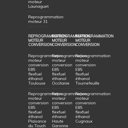
moteur
Launaguet
Reprogrammation
moteur 31
REPROGRAMMATION
REPROGRAMMATION
REPROGRAMMATION
MOTEUR
MOTEUR
MOTEUR
CONVERSION
CONVERSION
CONVERSION
Reprogrammation
Reprogrammation
Reprogrammation
moteur
moteur
moteur
conversion
conversion
conversion
E85
E85
E85
flexfuel
flexfuel
flexfuel
éthanol
éthanol
éthanol
Toulouse
Occitanie
Tournefeuille
Reprogrammation
Reprogrammation
Reprogrammation
moteur
moteur
moteur
conversion
conversion
conversion
E85
E85
E85
flexfuel
flexfuel
flexfuel
éthanol
éthanol
éthanol
Plaisance
Haute
Cugnaux
du Touch
Garonne