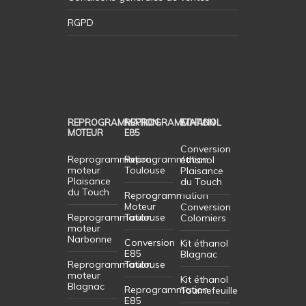
RGPD
REPROGRAMMATION
REPROGRAMMATION
ETHANOL
MOTEUR
E85
Conversion
Reprogrammation
Reprogrammation
éthanol
moteur
Toulouse
Plaisance
Plaisance
du Touch
du Touch
Reprogrammation
Moteur
Conversion
Reprogrammation
Toulouse
Colomiers
moteur
Narbonne
Conversion
Kit éthanol
E85
Blagnac
Reprogrammation
Toulouse
moteur
Kit éthanol
Blagnac
Reprogrammation
Tournefeuille
E85