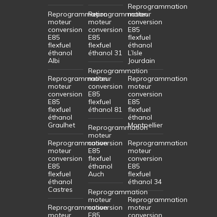
Reprogrammation
Reprogrammation
Reprogrammation
moteur
moteur
moteur
conversion
conversion
conversion
E85
E85
E85
flexfuel
flexfuel
flexfuel
éthanol
éthanol
éthanol 31
L’Isle
Albi
Jourdain
Reprogrammation
Reprogrammation
moteur
Reprogrammation
moteur
conversion
moteur
conversion
E85
conversion
E85
flexfuel
E85
flexfuel
éthanol 81
flexfuel
éthanol
éthanol
Graulhet
Montpellier
Reprogrammation
moteur
Reprogrammation
conversion
Reprogrammation
moteur
E85
moteur
conversion
flexfuel
conversion
E85
éthanol
E85
flexfuel
Auch
flexfuel
éthanol
éthanol 34
Castres
Reprogrammation
moteur
Reprogrammation
Reprogrammation
conversion
moteur
moteur
E85
conversion