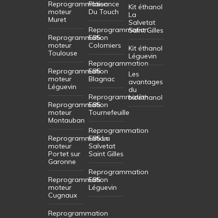
Reprogrammation
Plaisance
Kit éthanol
moteur
Du Touch
La
Muret
Salvetat
Reprogrammation
Saint Gilles
Reprogrammation
E85
moteur
Colomiers
Kit éthanol
Toulouse
Léguevin
Reprogrammation
Reprogrammation
E85
Les
moteur
Blagnac
avantages
Léguevin
du
Reprogrammation
bioéthanol
Reprogrammation
E85
moteur
Tournefeuille
Montauban
Reprogrammation
Reprogrammation
E85 La
moteur
Salvetat
Portet sur
Saint Gilles
Garonne
Reprogrammation
Reprogrammation
E85
moteur
Léguevin
Cugnaux
Reprogrammation