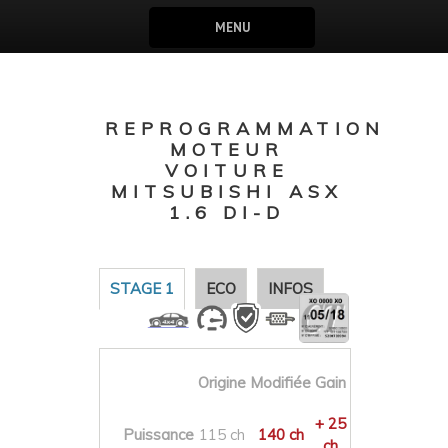
MENU
REPROGRAMMATION
MOTEUR
VOITURE
MITSUBISHI ASX
1.6 DI-D
STAGE 1
ECO
INFOS
Origine
Modifiée
Gain
+ 25
Puissance
115 ch
140 ch
ch