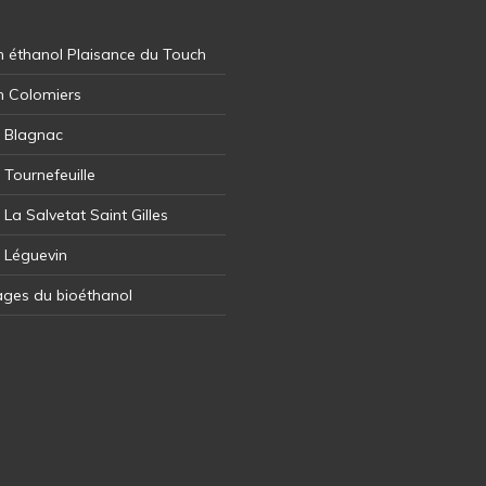
 éthanol Plaisance du Touch
n Colomiers
l Blagnac
 Tournefeuille
 La Salvetat Saint Gilles
l Léguevin
ages du bioéthanol