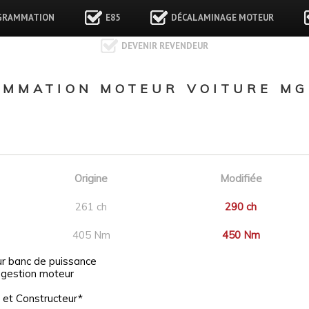
GRAMMATION
E85
DÉCALAMINAGE MOTEUR
DEVENIR REVENDEUR
MMATION MOTEUR VOITURE MG 
Origine
Modifiée
261 ch
290 ch
405 Nm
450 Nm
ur banc de puissance
 gestion moteur
 et Constructeur*