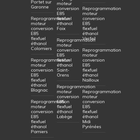
Portet sur
moteur
Garonne
conversion
Reprogrammation
E85
moteur
Reprogrammation
flexfuel
conversion
moteur
éthanol
E85
conversion
Foix
flexfuel
E85
éthanol
flexfuel
Verfeil
Reprogrammation
éthanol
moteur
Colomiers
conversion
Reprogrammation
E85
moteur
Reprogrammation
flexfuel
conversion
moteur
éthanol
E85
conversion
Saint-
flexfuel
E85
Orens
éthanol
flexfuel
Nailloux
éthanol
Reprogrammation
Blagnac
moteur
Reprogrammation
conversion
moteur
Reprogrammation
E85
conversion
moteur
flexfuel
E85
conversion
éthanol
flexfuel
E85
Labège
éthanol
flexfuel
Midi
éthanol
Pyrénées
Pamiers