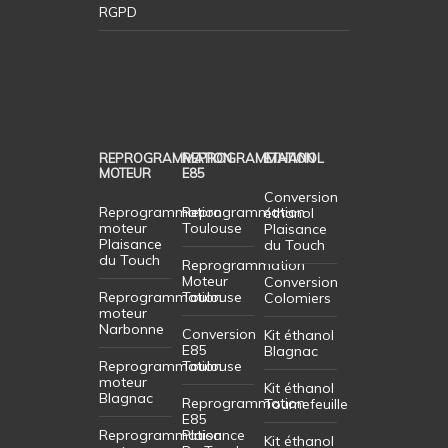
RGPD
REPROGRAMMATION
REPROGRAMMATION
ETHANOL
MOTEUR
E85
Conversion
Reprogrammation
Reprogrammation
éthanol
moteur
Toulouse
Plaisance
Plaisance
du Touch
du Touch
Reprogrammation
Moteur
Conversion
Reprogrammation
Toulouse
Colomiers
moteur
Narbonne
Conversion
Kit éthanol
E85
Blagnac
Reprogrammation
Toulouse
moteur
Kit éthanol
Blagnac
Reprogrammation
Tournefeuille
E85
Reprogrammation
Plaisance
Kit éthanol