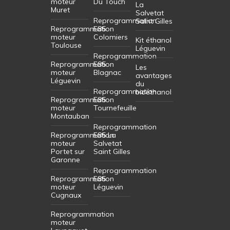
moteur
Du Touch
La
Muret
Salvetat
Reprogrammation
Saint Gilles
Reprogrammation
E85
moteur
Colomiers
Kit éthanol
Toulouse
Léguevin
Reprogrammation
Reprogrammation
E85
Les
moteur
Blagnac
avantages
Léguevin
du
Reprogrammation
bioéthanol
Reprogrammation
E85
moteur
Tournefeuille
Montauban
Reprogrammation
Reprogrammation
E85 La
moteur
Salvetat
Portet sur
Saint Gilles
Garonne
Reprogrammation
Reprogrammation
E85
moteur
Léguevin
Cugnaux
Reprogrammation
moteur