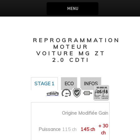
MENU
REPROGRAMMATION
MOTEUR
VOITURE MG ZT
2.0 CDTI
STAGE 1
ECO
INFOS
Origine
Modifiée
Gain
+ 30
Puissance
115 ch
145 ch
ch