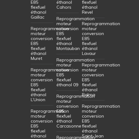
E85
éthanol
flexfuel
flexfuel
Cahors
éthanol
éthanol
Revel
Gaillac
Reprogrammation
moteur
Reprogrammation
Reprogrammation
conversion
moteur
moteur
E85
conversion
conversion
flexfuel
E85
E85
éthanol
flexfuel
flexfuel
Montauban
éthanol
éthanol
Lavaur
Muret
Reprogrammation
moteur
Reprogrammation
Reprogrammation
conversion
moteur
moteur
E85
conversion
conversion
flexfuel
E85
E85
éthanol 09
flexfuel
flexfuel
éthanol
éthanol
Balma
Reprogrammation
L’Union
moteur
conversion
Reprogrammation
Reprogrammation
E85
moteur
moteur
flexfuel
conversion
conversion
éthanol
E85
E85
Carcasonne
flexfuel
flexfuel
éthanol
éthanol
Saint-Jean
Reprogrammation