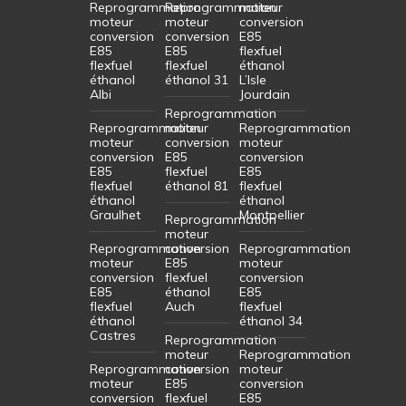
Reprogrammation
Reprogrammation
moteur
moteur
moteur
conversion
conversion
conversion
E85
E85
E85
flexfuel
flexfuel
flexfuel
éthanol
éthanol
éthanol 31
L’Isle
Albi
Jourdain
Reprogrammation
Reprogrammation
moteur
Reprogrammation
moteur
conversion
moteur
conversion
E85
conversion
E85
flexfuel
E85
flexfuel
éthanol 81
flexfuel
éthanol
éthanol
Graulhet
Montpellier
Reprogrammation
moteur
Reprogrammation
conversion
Reprogrammation
moteur
E85
moteur
conversion
flexfuel
conversion
E85
éthanol
E85
flexfuel
Auch
flexfuel
éthanol
éthanol 34
Castres
Reprogrammation
moteur
Reprogrammation
Reprogrammation
conversion
moteur
moteur
E85
conversion
conversion
flexfuel
E85