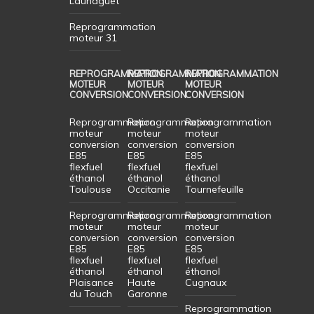
Launaguet
Reprogrammation
moteur 31
REPROGRAMMATION
REPROGRAMMATION
REPROGRAMMATION
MOTEUR
MOTEUR
MOTEUR
CONVERSION
CONVERSION
CONVERSION
Reprogrammation
Reprogrammation
Reprogrammation
moteur
moteur
moteur
conversion
conversion
conversion
E85
E85
E85
flexfuel
flexfuel
flexfuel
éthanol
éthanol
éthanol
Toulouse
Occitanie
Tournefeuille
Reprogrammation
Reprogrammation
Reprogrammation
moteur
moteur
moteur
conversion
conversion
conversion
E85
E85
E85
flexfuel
flexfuel
flexfuel
éthanol
éthanol
éthanol
Plaisance
Haute
Cugnaux
du Touch
Garonne
Reprogrammation