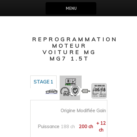
MENU
REPROGRAMMATION
MOTEUR
VOITURE MG
MG7 1.5T
STAGE 1
INFOS
Origine
Modifiée
Gain
+ 12
Puissance
188 ch
200 ch
ch