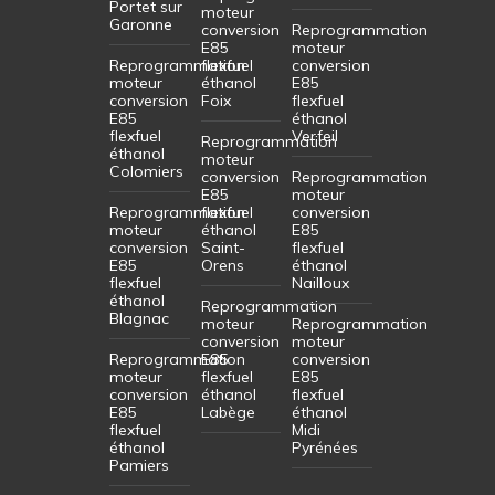
Portet sur
moteur
Garonne
conversion
Reprogrammation
E85
moteur
Reprogrammation
flexfuel
conversion
moteur
éthanol
E85
conversion
Foix
flexfuel
E85
éthanol
flexfuel
Verfeil
Reprogrammation
éthanol
moteur
Colomiers
conversion
Reprogrammation
E85
moteur
Reprogrammation
flexfuel
conversion
moteur
éthanol
E85
conversion
Saint-
flexfuel
E85
Orens
éthanol
flexfuel
Nailloux
éthanol
Reprogrammation
Blagnac
moteur
Reprogrammation
conversion
moteur
Reprogrammation
E85
conversion
moteur
flexfuel
E85
conversion
éthanol
flexfuel
E85
Labège
éthanol
flexfuel
Midi
éthanol
Pyrénées
Pamiers