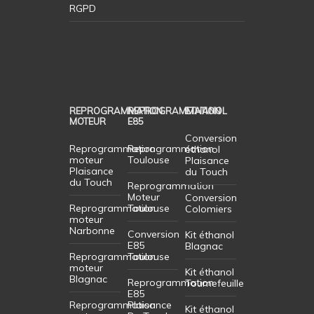
RGPD
REPROGRAMMATION
REPROGRAMMATION
ETHANOL
MOTEUR
E85
Conversion
Reprogrammation
Reprogrammation
éthanol
moteur
Toulouse
Plaisance
Plaisance
du Touch
du Touch
Reprogrammation
Moteur
Conversion
Reprogrammation
Toulouse
Colomiers
moteur
Narbonne
Conversion
Kit éthanol
E85
Blagnac
Reprogrammation
Toulouse
moteur
Kit éthanol
Blagnac
Reprogrammation
Tournefeuille
E85
Reprogrammation
Plaisance
Kit éthanol