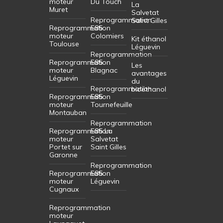
moteur
Du Touch
La
Muret
Salvetat
Reprogrammation
Saint Gilles
Reprogrammation
E85
moteur
Colomiers
Kit éthanol
Toulouse
Léguevin
Reprogrammation
Reprogrammation
E85
Les
moteur
Blagnac
avantages
Léguevin
du
Reprogrammation
bioéthanol
Reprogrammation
E85
moteur
Tournefeuille
Montauban
Reprogrammation
Reprogrammation
E85 La
moteur
Salvetat
Portet sur
Saint Gilles
Garonne
Reprogrammation
Reprogrammation
E85
moteur
Léguevin
Cugnaux
Reprogrammation
moteur