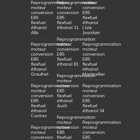
Reprogrammation
Reprogrammation
moteur
moteur
moteur
conversion
conversion
conversion
E85
E85
E85
flexfuel
flexfuel
flexfuel
éthanol
éthanol
éthanol 31
L’Isle
Albi
Jourdain
Reprogrammation
Reprogrammation
moteur
Reprogrammation
moteur
conversion
moteur
conversion
E85
conversion
E85
flexfuel
E85
flexfuel
éthanol 81
flexfuel
éthanol
éthanol
Graulhet
Montpellier
Reprogrammation
moteur
Reprogrammation
conversion
Reprogrammation
moteur
E85
moteur
conversion
flexfuel
conversion
E85
éthanol
E85
flexfuel
Auch
flexfuel
éthanol
éthanol 34
Castres
Reprogrammation
moteur
Reprogrammation
Reprogrammation
conversion
moteur
moteur
E85
conversion
conversion
flexfuel
E85