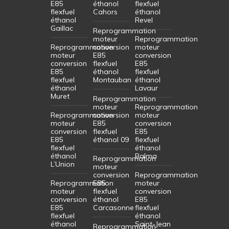
E85
éthanol
flexfuel
flexfuel
Cahors
éthanol
éthanol
Revel
Gaillac
Reprogrammation
moteur
Reprogrammation
Reprogrammation
conversion
moteur
moteur
E85
conversion
conversion
flexfuel
E85
E85
éthanol
flexfuel
flexfuel
Montauban
éthanol
éthanol
Lavaur
Muret
Reprogrammation
moteur
Reprogrammation
Reprogrammation
conversion
moteur
moteur
E85
conversion
conversion
flexfuel
E85
E85
éthanol 09
flexfuel
flexfuel
éthanol
éthanol
Balma
Reprogrammation
L’Union
moteur
conversion
Reprogrammation
Reprogrammation
E85
moteur
moteur
flexfuel
conversion
conversion
éthanol
E85
E85
Carcasonne
flexfuel
flexfuel
éthanol
éthanol
Saint-Jean
Reprogrammation