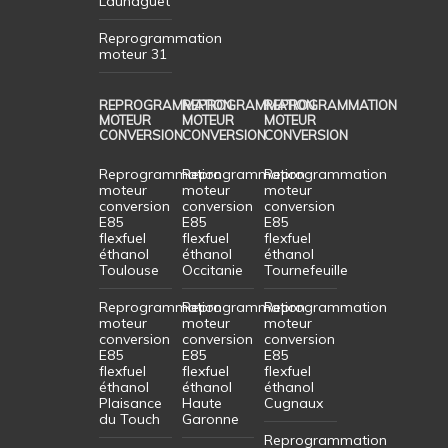
Launaguet
Reprogrammation
moteur 31
REPROGRAMMATION
REPROGRAMMATION
REPROGRAMMATION
MOTEUR
MOTEUR
MOTEUR
CONVERSION
CONVERSION
CONVERSION
Reprogrammation
Reprogrammation
Reprogrammation
moteur
moteur
moteur
conversion
conversion
conversion
E85
E85
E85
flexfuel
flexfuel
flexfuel
éthanol
éthanol
éthanol
Toulouse
Occitanie
Tournefeuille
Reprogrammation
Reprogrammation
Reprogrammation
moteur
moteur
moteur
conversion
conversion
conversion
E85
E85
E85
flexfuel
flexfuel
flexfuel
éthanol
éthanol
éthanol
Plaisance
Haute
Cugnaux
du Touch
Garonne
Reprogrammation