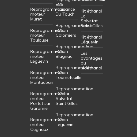
E85
Reprogrammation
Plaisance
Kit éthanol
moteur
Du Touch
La
Muret
Salvetat
Reprogrammation
Saint Gilles
Reprogrammation
E85
moteur
Colomiers
Kit éthanol
Toulouse
Léguevin
Reprogrammation
Reprogrammation
E85
Les
moteur
Blagnac
avantages
Léguevin
du
Reprogrammation
bioéthanol
Reprogrammation
E85
moteur
Tournefeuille
Montauban
Reprogrammation
Reprogrammation
E85 La
moteur
Salvetat
Portet sur
Saint Gilles
Garonne
Reprogrammation
Reprogrammation
E85
moteur
Léguevin
Cugnaux