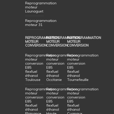
Reprogrammation
moteur
Launaguet
Reprogrammation
moteur 31
REPROGRAMMATION
REPROGRAMMATION
REPROGRAMMATION
MOTEUR
MOTEUR
MOTEUR
CONVERSION
CONVERSION
CONVERSION
Reprogrammation
Reprogrammation
Reprogrammation
moteur
moteur
moteur
conversion
conversion
conversion
E85
E85
E85
flexfuel
flexfuel
flexfuel
éthanol
éthanol
éthanol
Toulouse
Occitanie
Tournefeuille
Reprogrammation
Reprogrammation
Reprogrammation
moteur
moteur
moteur
conversion
conversion
conversion
E85
E85
E85
flexfuel
flexfuel
flexfuel
éthanol
éthanol
éthanol
Plaisance
Haute
Cugnaux