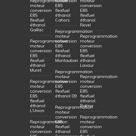
Reprogrammation
conversion
moteur
moteur
E85
conversion
conversion
flexfuel
E85
E85
éthanol
flexfuel
flexfuel
Cahors
éthanol
éthanol
Revel
Gaillac
Reprogrammation
moteur
Reprogrammation
Reprogrammation
conversion
moteur
moteur
E85
conversion
conversion
flexfuel
E85
E85
éthanol
flexfuel
flexfuel
Montauban
éthanol
éthanol
Lavaur
Muret
Reprogrammation
moteur
Reprogrammation
Reprogrammation
conversion
moteur
moteur
E85
conversion
conversion
flexfuel
E85
E85
éthanol 09
flexfuel
flexfuel
éthanol
éthanol
Balma
Reprogrammation
L’Union
moteur
conversion
Reprogrammation
Reprogrammation
E85
moteur
moteur
flexfuel
conversion
conversion
éthanol
E85