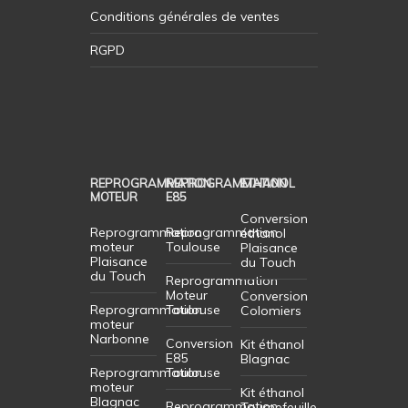
Conditions générales de ventes
RGPD
REPROGRAMMATION
REPROGRAMMATION
ETHANOL
MOTEUR
E85
Conversion
Reprogrammation
Reprogrammation
éthanol
moteur
Toulouse
Plaisance
Plaisance
du Touch
du Touch
Reprogrammation
Moteur
Conversion
Reprogrammation
Toulouse
Colomiers
moteur
Narbonne
Conversion
Kit éthanol
E85
Blagnac
Reprogrammation
Toulouse
moteur
Kit éthanol
Blagnac
Reprogrammation
Tournefeuille