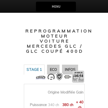
MENU
REPROGRAMMATION
MOTEUR
VOITURE
MERCEDES GLC /
GLC COUPÉ 400D
STAGE 1
ECO
INFOS
Origine
Modifiée
Gain
+ 40
Puissance
340 ch
380 ch
ch