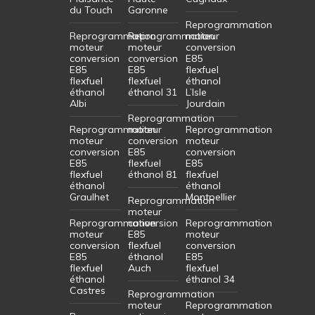
du Touch
Garonne
Reprogrammation
Reprogrammation
Reprogrammation
moteur
moteur
moteur
conversion
conversion
conversion
E85
E85
E85
flexfuel
flexfuel
flexfuel
éthanol
éthanol
éthanol 31
L’Isle
Albi
Jourdain
Reprogrammation
Reprogrammation
moteur
Reprogrammation
moteur
conversion
moteur
conversion
E85
conversion
E85
flexfuel
E85
flexfuel
éthanol 81
flexfuel
éthanol
éthanol
Graulhet
Montpellier
Reprogrammation
moteur
Reprogrammation
conversion
Reprogrammation
moteur
E85
moteur
conversion
flexfuel
conversion
E85
éthanol
E85
flexfuel
Auch
flexfuel
éthanol
éthanol 34
Castres
Reprogrammation
moteur
Reprogrammation