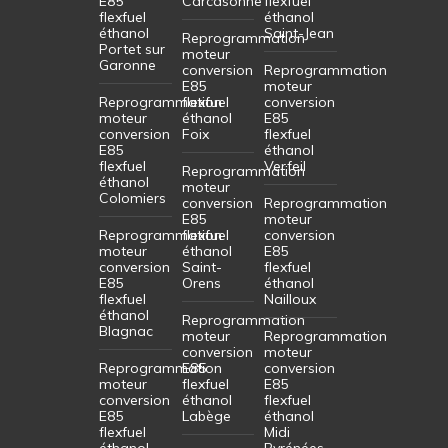
E85
Carcasonne
flexfuel
flexfuel
éthanol
éthanol
Saint-Jean
Reprogrammation
Portet sur
moteur
Garonne
conversion
Reprogrammation
E85
moteur
Reprogrammation
flexfuel
conversion
moteur
éthanol
E85
conversion
Foix
flexfuel
E85
éthanol
flexfuel
Verfeil
Reprogrammation
éthanol
moteur
Colomiers
conversion
Reprogrammation
E85
moteur
Reprogrammation
flexfuel
conversion
moteur
éthanol
E85
conversion
Saint-
flexfuel
E85
Orens
éthanol
flexfuel
Nailloux
éthanol
Reprogrammation
Blagnac
moteur
Reprogrammation
conversion
moteur
Reprogrammation
E85
conversion
moteur
flexfuel
E85
conversion
éthanol
flexfuel
E85
Labège
éthanol
flexfuel
Midi
éthanol
Pyrénées