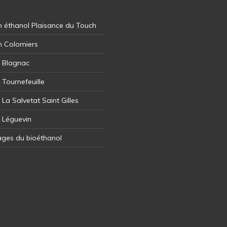
 éthanol Plaisance du Touch
n Colomiers
l Blagnac
 Tournefeuille
 La Salvetat Saint Gilles
l Léguevin
ages du bioéthanol