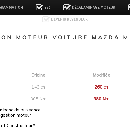
GRAMMATION
E85
DÉCALAMINAGE MOTEUR
DEVENIR REVENDEUR
ON MOTEUR VOITURE MAZDA MA
Origine
Modifiée
143 ch
260 ch
305 Nm
380 Nm
ur banc de puissance
 gestion moteur
 et Constructeur*