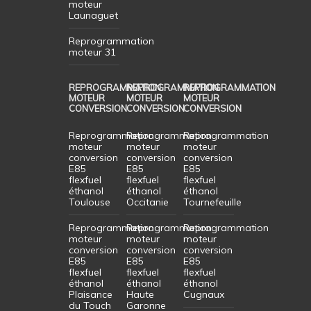
moteur
Launaguet
Reprogrammation
moteur 31
REPROGRAMMATION
REPROGRAMMATION
REPROGRAMMATION
MOTEUR
MOTEUR
MOTEUR
CONVERSION
CONVERSION
CONVERSION
Reprogrammation
Reprogrammation
Reprogrammation
moteur
moteur
moteur
conversion
conversion
conversion
E85
E85
E85
flexfuel
flexfuel
flexfuel
éthanol
éthanol
éthanol
Toulouse
Occitanie
Tournefeuille
Reprogrammation
Reprogrammation
Reprogrammation
moteur
moteur
moteur
conversion
conversion
conversion
E85
E85
E85
flexfuel
flexfuel
flexfuel
éthanol
éthanol
éthanol
Plaisance
Haute
Cugnaux
du Touch
Garonne