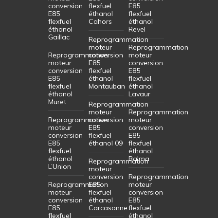
conversion
flexfuel
E85
E85
éthanol
flexfuel
flexfuel
Cahors
éthanol
éthanol
Revel
Gaillac
Reprogrammation
moteur
Reprogrammation
Reprogrammation
conversion
moteur
moteur
E85
conversion
conversion
flexfuel
E85
E85
éthanol
flexfuel
flexfuel
Montauban
éthanol
éthanol
Lavaur
Muret
Reprogrammation
moteur
Reprogrammation
Reprogrammation
conversion
moteur
moteur
E85
conversion
conversion
flexfuel
E85
E85
éthanol 09
flexfuel
flexfuel
éthanol
éthanol
Balma
Reprogrammation
L’Union
moteur
conversion
Reprogrammation
Reprogrammation
E85
moteur
moteur
flexfuel
conversion
conversion
éthanol
E85
E85
Carcasonne
flexfuel
flexfuel
éthanol