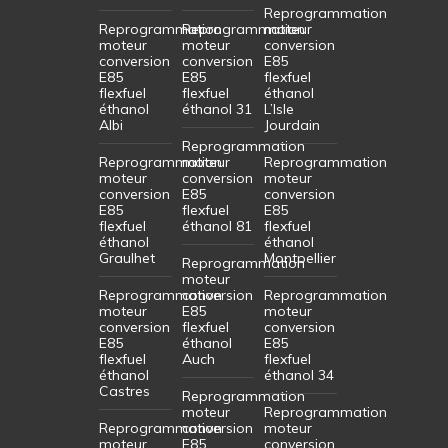
Reprogrammation
Reprogrammation
Reprogrammation
moteur
moteur
moteur
conversion
conversion
conversion
E85
E85
E85
flexfuel
flexfuel
flexfuel
éthanol
éthanol
éthanol 31
L’Isle
Albi
Jourdain
Reprogrammation
Reprogrammation
moteur
Reprogrammation
moteur
conversion
moteur
conversion
E85
conversion
E85
flexfuel
E85
flexfuel
éthanol 81
flexfuel
éthanol
éthanol
Graulhet
Montpellier
Reprogrammation
moteur
Reprogrammation
conversion
Reprogrammation
moteur
E85
moteur
conversion
flexfuel
conversion
E85
éthanol
E85
flexfuel
Auch
flexfuel
éthanol
éthanol 34
Castres
Reprogrammation
moteur
Reprogrammation
Reprogrammation
conversion
moteur
moteur
E85
conversion