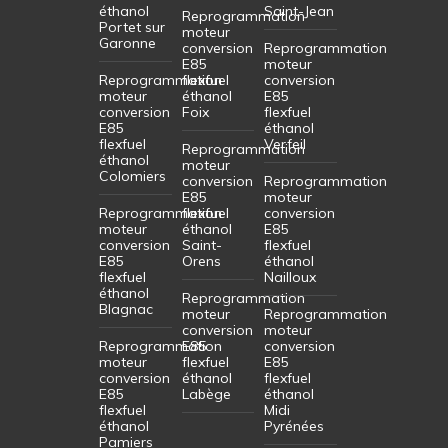
éthanol
Saint-Jean
Reprogrammation
Portet sur
moteur
Garonne
conversion
Reprogrammation
E85
moteur
Reprogrammation
flexfuel
conversion
moteur
éthanol
E85
conversion
Foix
flexfuel
E85
éthanol
flexfuel
Verfeil
Reprogrammation
éthanol
moteur
Colomiers
conversion
Reprogrammation
E85
moteur
Reprogrammation
flexfuel
conversion
moteur
éthanol
E85
conversion
Saint-
flexfuel
E85
Orens
éthanol
flexfuel
Nailloux
éthanol
Reprogrammation
Blagnac
moteur
Reprogrammation
conversion
moteur
Reprogrammation
E85
conversion
moteur
flexfuel
E85
conversion
éthanol
flexfuel
E85
Labège
éthanol
flexfuel
Midi
éthanol
Pyrénées
Pamiers