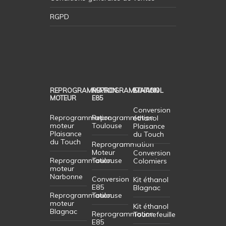
RGPD
REPROGRAMMATION
REPROGRAMMATION
ETHANOL
MOTEUR
E85
Conversion
Reprogrammation
Reprogrammation
éthanol
moteur
Toulouse
Plaisance
Plaisance
du Touch
du Touch
Reprogrammation
Moteur
Conversion
Reprogrammation
Toulouse
Colomiers
moteur
Narbonne
Conversion
Kit éthanol
E85
Blagnac
Reprogrammation
Toulouse
moteur
Kit éthanol
Blagnac
Reprogrammation
Tournefeuille
E85