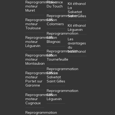
Reprogrammation
Plaisance
Kit éthanol
moteur
Du Touch
La
Muret
Salvetat
Reprogrammation
Saint Gilles
Reprogrammation
E85
moteur
Colomiers
Kit éthanol
Toulouse
Léguevin
Reprogrammation
Reprogrammation
E85
Les
moteur
Blagnac
avantages
Léguevin
du
Reprogrammation
bioéthanol
Reprogrammation
E85
moteur
Tournefeuille
Montauban
Reprogrammation
Reprogrammation
E85 La
moteur
Salvetat
Portet sur
Saint Gilles
Garonne
Reprogrammation
Reprogrammation
E85
moteur
Léguevin
Cugnaux
Reprogrammation