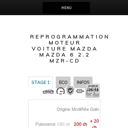
MENU
REPROGRAMMATION
MOTEUR
VOITURE MAZDA
MAZDA 6 2.2
MZR-CD
STAGE 1
ECO
INFOS
Origine
Modifiée
Gain
+ 20
Puissance
180 ch
200 ch
ch