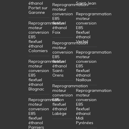
éthanol
Saint-Jean
Reprogrammation
Portet sur
moteur
Garonne
conversion
Reprogrammation
E85
moteur
Reprogrammation
flexfuel
conversion
moteur
éthanol
E85
conversion
Foix
flexfuel
E85
éthanol
flexfuel
Verfeil
Reprogrammation
éthanol
moteur
Colomiers
conversion
Reprogrammation
E85
moteur
Reprogrammation
flexfuel
conversion
moteur
éthanol
E85
conversion
Saint-
flexfuel
E85
Orens
éthanol
flexfuel
Nailloux
éthanol
Reprogrammation
Blagnac
moteur
Reprogrammation
conversion
moteur
Reprogrammation
E85
conversion
moteur
flexfuel
E85
conversion
éthanol
flexfuel
E85
Labège
éthanol
flexfuel
Midi
éthanol
Pyrénées
Pamiers