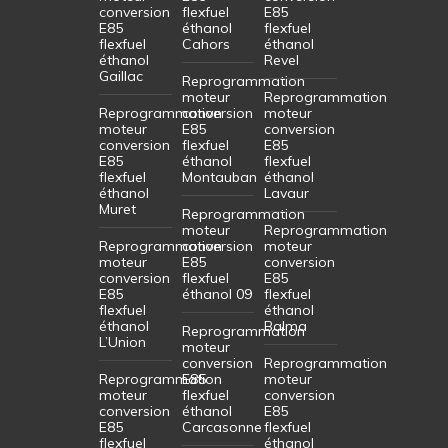
conversion
flexfuel
E85
E85
éthanol
flexfuel
flexfuel
Cahors
éthanol
éthanol
Revel
Gaillac
Reprogrammation
moteur
Reprogrammation
Reprogrammation
conversion
moteur
moteur
E85
conversion
conversion
flexfuel
E85
E85
éthanol
flexfuel
flexfuel
Montauban
éthanol
éthanol
Lavaur
Muret
Reprogrammation
moteur
Reprogrammation
Reprogrammation
conversion
moteur
moteur
E85
conversion
conversion
flexfuel
E85
E85
éthanol 09
flexfuel
flexfuel
éthanol
éthanol
Balma
Reprogrammation
L’Union
moteur
conversion
Reprogrammation
Reprogrammation
E85
moteur
moteur
flexfuel
conversion
conversion
éthanol
E85
E85
Carcasonne
flexfuel
flexfuel
éthanol