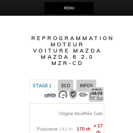
MENU
REPROGRAMMATION
MOTEUR
VOITURE MAZDA
MAZDA 6 2.0
MZR-CD
STAGE 1
ECO
INFOS
Origine
Modifiée
Gain
+ 27
Puissance
143 ch
170 ch
ch