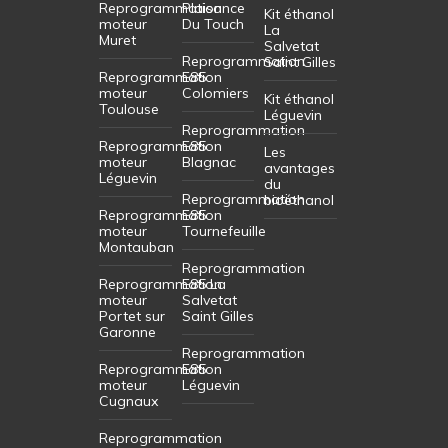
Reprogrammation
Plaisance
Kit éthanol
moteur
Du Touch
La
Muret
Salvetat
Reprogrammation
Saint Gilles
Reprogrammation
E85
moteur
Colomiers
Kit éthanol
Toulouse
Léguevin
Reprogrammation
Reprogrammation
E85
Les
moteur
Blagnac
avantages
Léguevin
du
Reprogrammation
bioéthanol
Reprogrammation
E85
moteur
Tournefeuille
Montauban
Reprogrammation
Reprogrammation
E85 La
moteur
Salvetat
Portet sur
Saint Gilles
Garonne
Reprogrammation
Reprogrammation
E85
moteur
Léguevin
Cugnaux
Reprogrammation