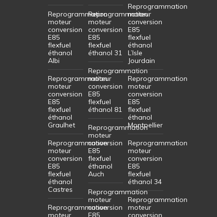
Reprogrammation
Reprogrammation
Reprogrammation
moteur
moteur
moteur
conversion
conversion
conversion
E85
E85
E85
flexfuel
flexfuel
flexfuel
éthanol
éthanol
éthanol 31
L’Isle
Albi
Jourdain
Reprogrammation
Reprogrammation
moteur
Reprogrammation
moteur
conversion
moteur
conversion
E85
conversion
E85
flexfuel
E85
flexfuel
éthanol 81
flexfuel
éthanol
éthanol
Graulhet
Montpellier
Reprogrammation
moteur
Reprogrammation
conversion
Reprogrammation
moteur
E85
moteur
conversion
flexfuel
conversion
E85
éthanol
E85
flexfuel
Auch
flexfuel
éthanol
éthanol 34
Castres
Reprogrammation
moteur
Reprogrammation
Reprogrammation
conversion
moteur
moteur
E85
conversion