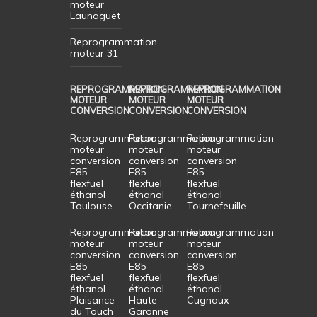
moteur
Launaguet
Reprogrammation
moteur 31
REPROGRAMMATION
REPROGRAMMATION
REPROGRAMMATION
MOTEUR
MOTEUR
MOTEUR
CONVERSION
CONVERSION
CONVERSION
Reprogrammation
Reprogrammation
Reprogrammation
moteur
moteur
moteur
conversion
conversion
conversion
E85
E85
E85
flexfuel
flexfuel
flexfuel
éthanol
éthanol
éthanol
Toulouse
Occitanie
Tournefeuille
Reprogrammation
Reprogrammation
Reprogrammation
moteur
moteur
moteur
conversion
conversion
conversion
E85
E85
E85
flexfuel
flexfuel
flexfuel
éthanol
éthanol
éthanol
Plaisance
Haute
Cugnaux
du Touch
Garonne