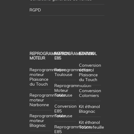
RGPD
REPROGRAMMATION
REPROGRAMMATION
ETHANOL
MOTEUR
E85
Conversion
Reprogrammation
Reprogrammation
éthanol
moteur
Toulouse
Plaisance
Plaisance
du Touch
du Touch
Reprogrammation
Moteur
Conversion
Reprogrammation
Toulouse
Colomiers
moteur
Narbonne
Conversion
Kit éthanol
E85
Blagnac
Reprogrammation
Toulouse
moteur
Kit éthanol
Blagnac
Reprogrammation
Tournefeuille
E85