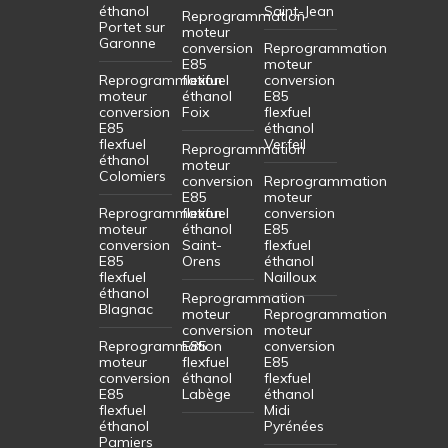
éthanol
Saint-Jean
Reprogrammation
Portet sur
moteur
Garonne
conversion
Reprogrammation
E85
moteur
Reprogrammation
flexfuel
conversion
moteur
éthanol
E85
conversion
Foix
flexfuel
E85
éthanol
flexfuel
Verfeil
Reprogrammation
éthanol
moteur
Colomiers
conversion
Reprogrammation
E85
moteur
Reprogrammation
flexfuel
conversion
moteur
éthanol
E85
conversion
Saint-
flexfuel
E85
Orens
éthanol
flexfuel
Nailloux
éthanol
Reprogrammation
Blagnac
moteur
Reprogrammation
conversion
moteur
Reprogrammation
E85
conversion
moteur
flexfuel
E85
conversion
éthanol
flexfuel
E85
Labège
éthanol
flexfuel
Midi
éthanol
Pyrénées
Pamiers