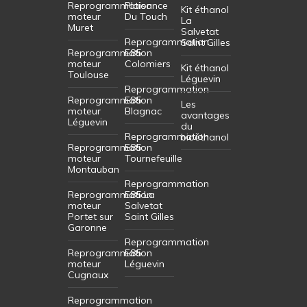
Reprogrammation
Plaisance
Kit éthanol
moteur
Du Touch
La
Muret
Salvetat
Reprogrammation
Saint Gilles
Reprogrammation
E85
moteur
Colomiers
Kit éthanol
Toulouse
Léguevin
Reprogrammation
Reprogrammation
E85
Les
moteur
Blagnac
avantages
Léguevin
du
Reprogrammation
bioéthanol
Reprogrammation
E85
moteur
Tournefeuille
Montauban
Reprogrammation
Reprogrammation
E85 La
moteur
Salvetat
Portet sur
Saint Gilles
Garonne
Reprogrammation
Reprogrammation
E85
moteur
Léguevin
Cugnaux
Reprogrammation