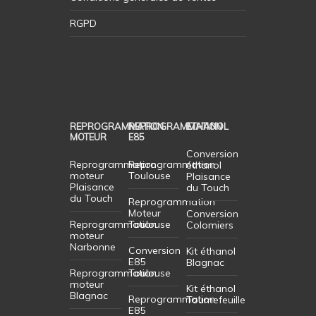
RGPD
REPROGRAMMATION
REPROGRAMMATION
ETHANOL
MOTEUR
E85
Conversion
Reprogrammation
Reprogrammation
éthanol
moteur
Toulouse
Plaisance
Plaisance
du Touch
du Touch
Reprogrammation
Moteur
Conversion
Reprogrammation
Toulouse
Colomiers
moteur
Narbonne
Conversion
Kit éthanol
E85
Blagnac
Reprogrammation
Toulouse
moteur
Kit éthanol
Blagnac
Reprogrammation
Tournefeuille
E85