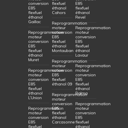
conversion
flexfuel
E85
E85
éthanol
flexfuel
flexfuel
Cahors
éthanol
éthanol
Revel
Gaillac
Reprogrammation
moteur
Reprogrammation
Reprogrammation
conversion
moteur
moteur
E85
conversion
conversion
flexfuel
E85
E85
éthanol
flexfuel
flexfuel
Montauban
éthanol
éthanol
Lavaur
Muret
Reprogrammation
moteur
Reprogrammation
Reprogrammation
conversion
moteur
moteur
E85
conversion
conversion
flexfuel
E85
E85
éthanol 09
flexfuel
flexfuel
éthanol
éthanol
Balma
Reprogrammation
L’Union
moteur
conversion
Reprogrammation
Reprogrammation
E85
moteur
moteur
flexfuel
conversion
conversion
éthanol
E85
E85
Carcasonne
flexfuel
flexfuel
éthanol