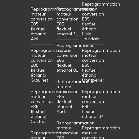
Reprogrammation
Reprogrammation
Reprogrammation
moteur
moteur
moteur
conversion
conversion
conversion
E85
E85
E85
flexfuel
flexfuel
flexfuel
éthanol
éthanol
éthanol 31
L’Isle
Albi
Jourdain
Reprogrammation
Reprogrammation
moteur
Reprogrammation
moteur
conversion
moteur
conversion
E85
conversion
E85
flexfuel
E85
flexfuel
éthanol 81
flexfuel
éthanol
éthanol
Graulhet
Montpellier
Reprogrammation
moteur
Reprogrammation
conversion
Reprogrammation
moteur
E85
moteur
conversion
flexfuel
conversion
E85
éthanol
E85
flexfuel
Auch
flexfuel
éthanol
éthanol 34
Castres
Reprogrammation
moteur
Reprogrammation
Reprogrammation
conversion
moteur
moteur
E85
conversion