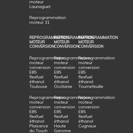
moteur
Launaguet
Reprogrammation
moteur 31
REPROGRAMMATION
REPROGRAMMATION
REPROGRAMMATION
MOTEUR
MOTEUR
MOTEUR
CONVERSION
CONVERSION
CONVERSION
Reprogrammation
Reprogrammation
Reprogrammation
moteur
moteur
moteur
conversion
conversion
conversion
E85
E85
E85
flexfuel
flexfuel
flexfuel
éthanol
éthanol
éthanol
Toulouse
Occitanie
Tournefeuille
Reprogrammation
Reprogrammation
Reprogrammation
moteur
moteur
moteur
conversion
conversion
conversion
E85
E85
E85
flexfuel
flexfuel
flexfuel
éthanol
éthanol
éthanol
Plaisance
Haute
Cugnaux
du Touch
Garonne