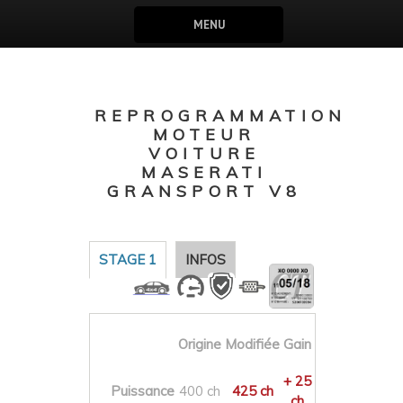
MENU
REPROGRAMMATION
MOTEUR
VOITURE
MASERATI
GRANSPORT V8
STAGE 1
INFOS
Origine
Modifiée
Gain
+ 25
Puissance
400 ch
425 ch
ch