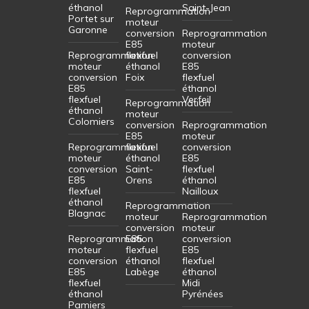
éthanol
Saint-Jean
Reprogrammation
Portet sur
moteur
Garonne
conversion
Reprogrammation
E85
moteur
Reprogrammation
flexfuel
conversion
moteur
éthanol
E85
conversion
Foix
flexfuel
E85
éthanol
flexfuel
Verfeil
Reprogrammation
éthanol
moteur
Colomiers
conversion
Reprogrammation
E85
moteur
Reprogrammation
flexfuel
conversion
moteur
éthanol
E85
conversion
Saint-
flexfuel
E85
Orens
éthanol
flexfuel
Nailloux
éthanol
Reprogrammation
Blagnac
moteur
Reprogrammation
conversion
moteur
Reprogrammation
E85
conversion
moteur
flexfuel
E85
conversion
éthanol
flexfuel
E85
Labège
éthanol
flexfuel
Midi
éthanol
Pyrénées
Pamiers