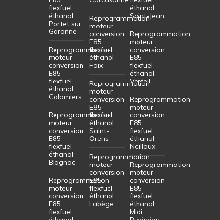
flexfuel
éthanol
éthanol
Saint-Jean
Reprogrammation
Portet sur
moteur
Garonne
conversion
Reprogrammation
E85
moteur
Reprogrammation
flexfuel
conversion
moteur
éthanol
E85
conversion
Foix
flexfuel
E85
éthanol
flexfuel
Verfeil
Reprogrammation
éthanol
moteur
Colomiers
conversion
Reprogrammation
E85
moteur
Reprogrammation
flexfuel
conversion
moteur
éthanol
E85
conversion
Saint-
flexfuel
E85
Orens
éthanol
flexfuel
Nailloux
éthanol
Reprogrammation
Blagnac
moteur
Reprogrammation
conversion
moteur
Reprogrammation
E85
conversion
moteur
flexfuel
E85
conversion
éthanol
flexfuel
E85
Labège
éthanol
flexfuel
Midi
éthanol
Pyrénées