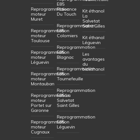
E85
Reprogrammation
Plaisance
Kit éthanol
moteur
Du Touch
La
Muret
Salvetat
Reprogrammation
Saint Gilles
Reprogrammation
E85
moteur
Colomiers
Kit éthanol
Toulouse
Léguevin
Reprogrammation
Reprogrammation
E85
Les
moteur
Blagnac
avantages
Léguevin
du
Reprogrammation
bioéthanol
Reprogrammation
E85
moteur
Tournefeuille
Montauban
Reprogrammation
Reprogrammation
E85 La
moteur
Salvetat
Portet sur
Saint Gilles
Garonne
Reprogrammation
Reprogrammation
E85
moteur
Léguevin
Cugnaux