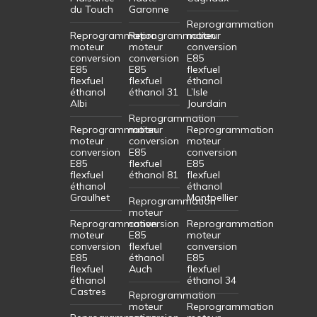
du Touch
Garonne
Reprogrammation
Reprogrammation
Reprogrammation
moteur
moteur
moteur
conversion
conversion
conversion
E85
E85
E85
flexfuel
flexfuel
flexfuel
éthanol
éthanol
éthanol 31
L’Isle
Albi
Jourdain
Reprogrammation
Reprogrammation
moteur
Reprogrammation
moteur
conversion
moteur
conversion
E85
conversion
E85
flexfuel
E85
flexfuel
éthanol 81
flexfuel
éthanol
éthanol
Graulhet
Montpellier
Reprogrammation
moteur
Reprogrammation
conversion
Reprogrammation
moteur
E85
moteur
conversion
flexfuel
conversion
E85
éthanol
E85
flexfuel
Auch
flexfuel
éthanol
éthanol 34
Castres
Reprogrammation
moteur
Reprogrammation