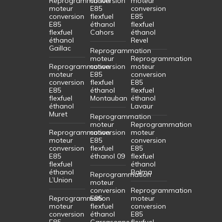
Reprogrammation
conversion
moteur
moteur
E85
conversion
conversion
flexfuel
E85
E85
éthanol
flexfuel
flexfuel
Cahors
éthanol
éthanol
Revel
Gaillac
Reprogrammation
moteur
Reprogrammation
Reprogrammation
conversion
moteur
moteur
E85
conversion
conversion
flexfuel
E85
E85
éthanol
flexfuel
flexfuel
Montauban
éthanol
éthanol
Lavaur
Muret
Reprogrammation
moteur
Reprogrammation
Reprogrammation
conversion
moteur
moteur
E85
conversion
conversion
flexfuel
E85
E85
éthanol 09
flexfuel
flexfuel
éthanol
éthanol
Balma
Reprogrammation
L’Union
moteur
conversion
Reprogrammation
Reprogrammation
E85
moteur
moteur
flexfuel
conversion
conversion
éthanol
E85
E85
Carcasonne
flexfuel