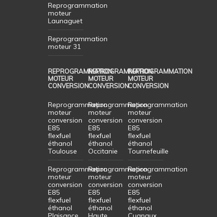
Reprogrammation
moteur
Launaguet
Reprogrammation
moteur 31
REPROGRAMMATION
REPROGRAMMATION
REPROGRAMMATION
MOTEUR
MOTEUR
MOTEUR
CONVERSION
CONVERSION
CONVERSION
Reprogrammation
Reprogrammation
Reprogrammation
moteur
moteur
moteur
conversion
conversion
conversion
E85
E85
E85
flexfuel
flexfuel
flexfuel
éthanol
éthanol
éthanol
Toulouse
Occitanie
Tournefeuille
Reprogrammation
Reprogrammation
Reprogrammation
moteur
moteur
moteur
conversion
conversion
conversion
E85
E85
E85
flexfuel
flexfuel
flexfuel
éthanol
éthanol
éthanol
Plaisance
Haute
Cugnaux