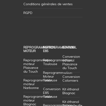
Conditions générales de ventes
RGPD
REPROGRAMMATION
REPROGRAMMATION
ETHANOL
MOTEUR
E85
Conversion
Reprogrammation
Reprogrammation
éthanol
moteur
Toulouse
Plaisance
Plaisance
du Touch
du Touch
Reprogrammation
Moteur
Conversion
Reprogrammation
Toulouse
Colomiers
moteur
Narbonne
Conversion
Kit éthanol
E85
Blagnac
Reprogrammation
Toulouse
moteur
Kit éthanol
Blagnac
Reprogrammation
Tournefeuille