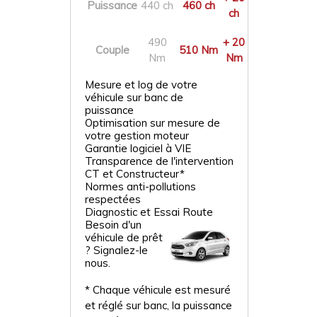
Puissance
440 ch
460 ch
ch
490
+ 20
Couple
510 Nm
Nm
Nm
Mesure et log de votre
véhicule sur banc de
puissance
Optimisation sur mesure de
votre gestion moteur
Garantie logiciel à VIE
Transparence de l'intervention
CT et Constructeur*
Normes anti-pollutions
respectées
Diagnostic et Essai Route
Besoin d'un
véhicule de prêt
? Signalez-le
nous.
* Chaque véhicule est mesuré
et réglé sur banc, la puissance