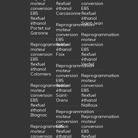
moteur
flexfuel
conversion
conversion
éthanol
E85
E85
Carcasonne
flexfuel
flexfuel
éthanol
éthanol
Saint-Jean
Reprogrammation
Portet sur
moteur
Garonne
conversion
Reprogrammation
E85
moteur
Reprogrammation
flexfuel
conversion
moteur
éthanol
E85
conversion
Foix
flexfuel
E85
éthanol
flexfuel
Verfeil
Reprogrammation
éthanol
moteur
Colomiers
conversion
Reprogrammation
E85
moteur
Reprogrammation
flexfuel
conversion
moteur
éthanol
E85
conversion
Saint-
flexfuel
E85
Orens
éthanol
flexfuel
Nailloux
éthanol
Reprogrammation
Blagnac
moteur
Reprogrammation
conversion
moteur
Reprogrammation
E85
conversion
moteur
flexfuel
E85
conversion
éthanol
flexfuel