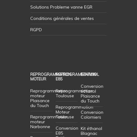
Solutions Probleme vanne EGR
Conditions générales de ventes
RGPD
REPROGRAMMATION
REPROGRAMMATION
ETHANOL
MOTEUR
E85
Conversion
Reprogrammation
Reprogrammation
éthanol
moteur
Toulouse
Plaisance
Plaisance
du Touch
du Touch
Reprogrammation
Moteur
Conversion
Reprogrammation
Toulouse
Colomiers
moteur
Narbonne
Conversion
Kit éthanol
E85
Blagnac