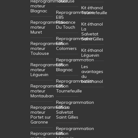
Reprogrammation
Toulouse
moteur
Kit éthanol
Blagnac
Reprogrammation
Tournefeuille
E85
Reprogrammation
Plaisance
Kit éthanol
moteur
Du Touch
La
Muret
Salvetat
Reprogrammation
Saint Gilles
Reprogrammation
E85
moteur
Colomiers
Kit éthanol
Toulouse
Léguevin
Reprogrammation
Reprogrammation
E85
Les
moteur
Blagnac
avantages
Léguevin
du
Reprogrammation
bioéthanol
Reprogrammation
E85
moteur
Tournefeuille
Montauban
Reprogrammation
Reprogrammation
E85 La
moteur
Salvetat
Portet sur
Saint Gilles
Garonne
Reprogrammation
Reprogrammation
E85