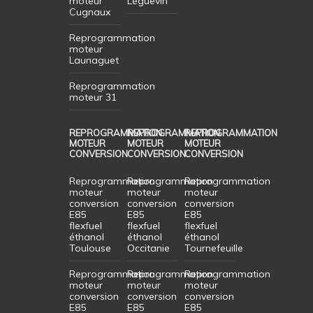
moteur
Léguevin
Cugnaux
Reprogrammation
moteur
Launaguet
Reprogrammation
moteur 31
REPROGRAMMATION
REPROGRAMMATION
REPROGRAMMATION
MOTEUR
MOTEUR
MOTEUR
CONVERSION
CONVERSION
CONVERSION
Reprogrammation
Reprogrammation
Reprogrammation
moteur
moteur
moteur
conversion
conversion
conversion
E85
E85
E85
flexfuel
flexfuel
flexfuel
éthanol
éthanol
éthanol
Toulouse
Occitanie
Tournefeuille
Reprogrammation
Reprogrammation
Reprogrammation
moteur
moteur
moteur
conversion
conversion
conversion
E85
E85
E85