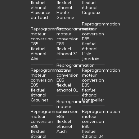
flexfuel
flexfuel
flexfuel
éthanol
éthanol
éthanol
Plaisance
Haute
Cugnaux
du Touch
Garonne
Reprogrammation
Reprogrammation
Reprogrammation
moteur
moteur
moteur
conversion
conversion
conversion
E85
E85
E85
flexfuel
flexfuel
flexfuel
éthanol
éthanol
éthanol 31
L’Isle
Albi
Jourdain
Reprogrammation
Reprogrammation
moteur
Reprogrammation
moteur
conversion
moteur
conversion
E85
conversion
E85
flexfuel
E85
flexfuel
éthanol 81
flexfuel
éthanol
éthanol
Graulhet
Montpellier
Reprogrammation
moteur
Reprogrammation
conversion
Reprogrammation
moteur
E85
moteur
conversion
flexfuel
conversion
E85
éthanol
E85
flexfuel
Auch
flexfuel
éthanol
éthanol 34