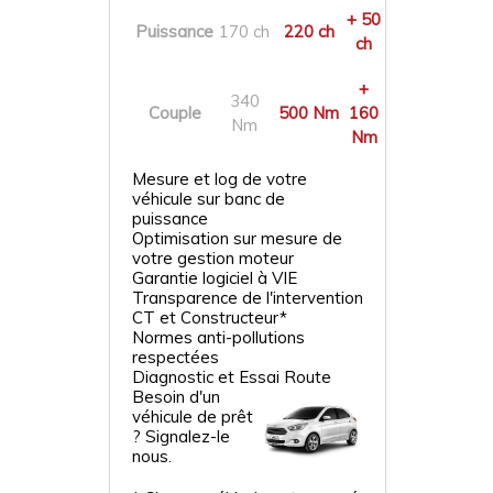
+ 50
Puissance
170 ch
220 ch
ch
+
340
Couple
500 Nm
160
Nm
Nm
Mesure et log de votre
véhicule sur banc de
puissance
Optimisation sur mesure de
votre gestion moteur
Garantie logiciel à VIE
Transparence de l'intervention
CT et Constructeur*
Normes anti-pollutions
respectées
Diagnostic et Essai Route
Besoin d'un
véhicule de prêt
? Signalez-le
nous.