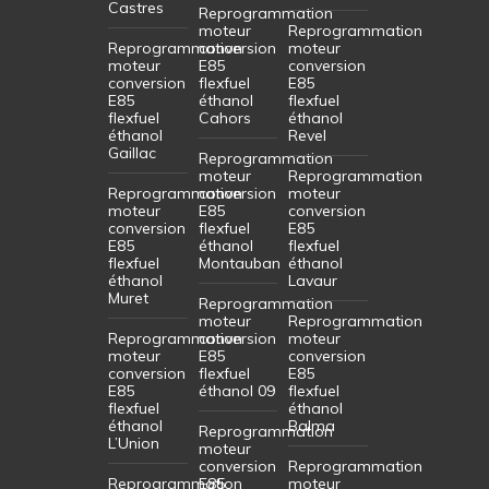
Castres
Reprogrammation
moteur
Reprogrammation
Reprogrammation
conversion
moteur
moteur
E85
conversion
conversion
flexfuel
E85
E85
éthanol
flexfuel
flexfuel
Cahors
éthanol
éthanol
Revel
Gaillac
Reprogrammation
moteur
Reprogrammation
Reprogrammation
conversion
moteur
moteur
E85
conversion
conversion
flexfuel
E85
E85
éthanol
flexfuel
flexfuel
Montauban
éthanol
éthanol
Lavaur
Muret
Reprogrammation
moteur
Reprogrammation
Reprogrammation
conversion
moteur
moteur
E85
conversion
conversion
flexfuel
E85
E85
éthanol 09
flexfuel
flexfuel
éthanol
éthanol
Balma
Reprogrammation
L’Union
moteur
conversion
Reprogrammation
Reprogrammation
E85
moteur