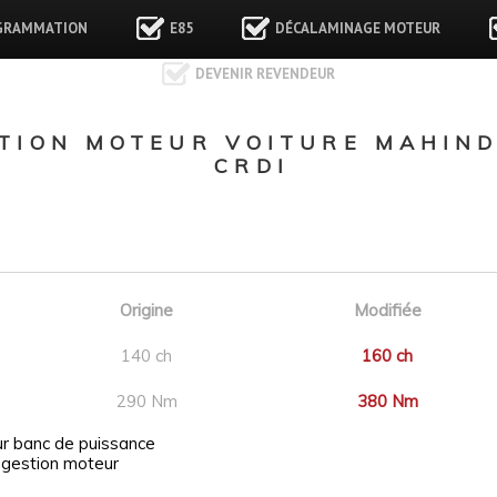
GRAMMATION
E85
DÉCALAMINAGE MOTEUR
DEVENIR REVENDEUR
ION MOTEUR VOITURE MAHIND
CRDI
Origine
Modifiée
140 ch
160 ch
290 Nm
380 Nm
ur banc de puissance
 gestion moteur