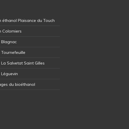
 éthanol Plaisance du Touch
n Colomiers
l Blagnac
 Tournefeuille
 La Salvetat Saint Gilles
l Léguevin
ages du bioéthanol