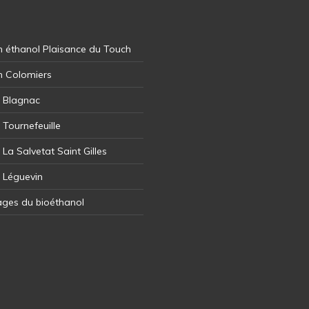
 éthanol Plaisance du Touch
n Colomiers
l Blagnac
 Tournefeuille
 La Salvetat Saint Gilles
l Léguevin
ages du bioéthanol