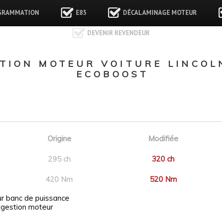
GRAMMATION
E85
DÉCALAMINAGE MOTEUR
DEVENIR REVENDEUR
ION MOTEUR VOITURE LINCOLN
ECOBOOST
Origine
Modifiée
295 ch
320 ch
420 Nm
520 Nm
ur banc de puissance
 gestion moteur