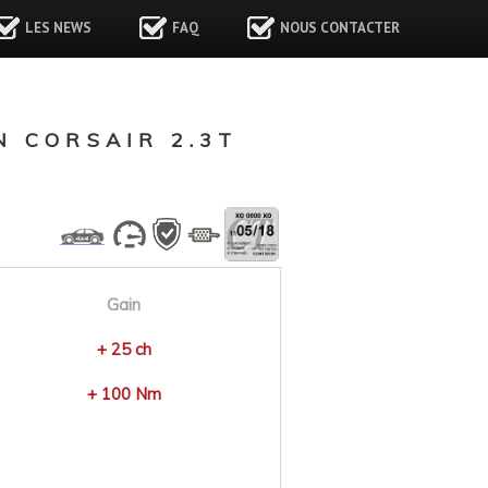
LES NEWS
FAQ
NOUS CONTACTER
 CORSAIR 2.3T
Gain
+ 25 ch
+ 100 Nm