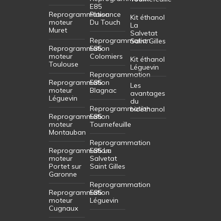
E85
Reprogrammation
Plaisance
Kit éthanol
moteur
Du Touch
La
Muret
Salvetat
Reprogrammation
Saint Gilles
Reprogrammation
E85
moteur
Colomiers
Kit éthanol
Toulouse
Léguevin
Reprogrammation
Reprogrammation
E85
Les
moteur
Blagnac
avantages
Léguevin
du
Reprogrammation
bioéthanol
Reprogrammation
E85
moteur
Tournefeuille
Montauban
Reprogrammation
Reprogrammation
E85 La
moteur
Salvetat
Portet sur
Saint Gilles
Garonne
Reprogrammation
Reprogrammation
E85
moteur
Léguevin
Cugnaux