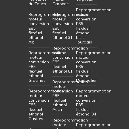
du Touch
Garonne
Reprogrammation
Reprogrammation
Reprogrammation
moteur
moteur
moteur
conversion
conversion
conversion
E85
E85
E85
flexfuel
flexfuel
flexfuel
éthanol
éthanol
éthanol 31
L’Isle
Albi
Jourdain
Reprogrammation
Reprogrammation
moteur
Reprogrammation
moteur
conversion
moteur
conversion
E85
conversion
E85
flexfuel
E85
flexfuel
éthanol 81
flexfuel
éthanol
éthanol
Graulhet
Montpellier
Reprogrammation
moteur
Reprogrammation
conversion
Reprogrammation
moteur
E85
moteur
conversion
flexfuel
conversion
E85
éthanol
E85
flexfuel
Auch
flexfuel
éthanol
éthanol 34
Castres
Reprogrammation
moteur
Reprogrammation