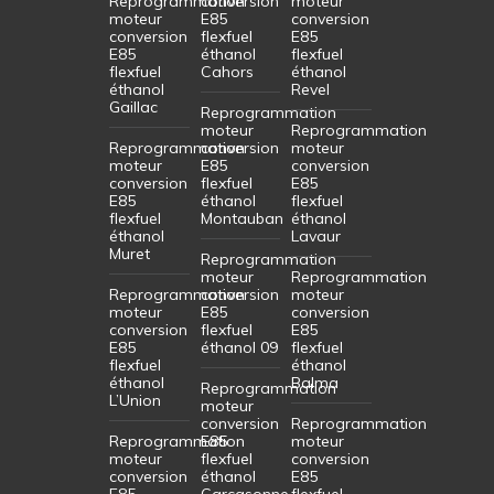
Reprogrammation
conversion
moteur
moteur
E85
conversion
conversion
flexfuel
E85
E85
éthanol
flexfuel
flexfuel
Cahors
éthanol
éthanol
Revel
Gaillac
Reprogrammation
moteur
Reprogrammation
Reprogrammation
conversion
moteur
moteur
E85
conversion
conversion
flexfuel
E85
E85
éthanol
flexfuel
flexfuel
Montauban
éthanol
éthanol
Lavaur
Muret
Reprogrammation
moteur
Reprogrammation
Reprogrammation
conversion
moteur
moteur
E85
conversion
conversion
flexfuel
E85
E85
éthanol 09
flexfuel
flexfuel
éthanol
éthanol
Balma
Reprogrammation
L’Union
moteur
conversion
Reprogrammation
Reprogrammation
E85
moteur
moteur
flexfuel
conversion
conversion
éthanol
E85
E85
Carcasonne
flexfuel