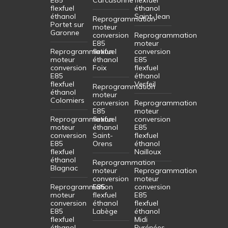
flexfuel
éthanol
éthanol
Saint-Jean
Reprogrammation
Portet sur
moteur
Garonne
conversion
Reprogrammation
E85
moteur
Reprogrammation
flexfuel
conversion
moteur
éthanol
E85
conversion
Foix
flexfuel
E85
éthanol
flexfuel
Verfeil
Reprogrammation
éthanol
moteur
Colomiers
conversion
Reprogrammation
E85
moteur
Reprogrammation
flexfuel
conversion
moteur
éthanol
E85
conversion
Saint-
flexfuel
E85
Orens
éthanol
flexfuel
Nailloux
éthanol
Reprogrammation
Blagnac
moteur
Reprogrammation
conversion
moteur
Reprogrammation
E85
conversion
moteur
flexfuel
E85
conversion
éthanol
flexfuel
E85
Labège
éthanol
flexfuel
Midi
éthanol
Pyrénées