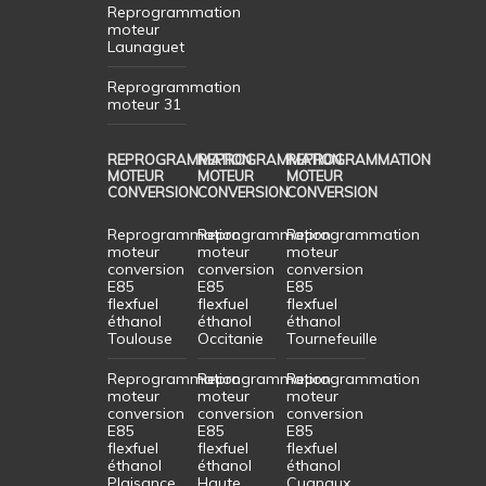
Reprogrammation
moteur
Launaguet
Reprogrammation
moteur 31
REPROGRAMMATION
REPROGRAMMATION
REPROGRAMMATION
MOTEUR
MOTEUR
MOTEUR
CONVERSION
CONVERSION
CONVERSION
Reprogrammation
Reprogrammation
Reprogrammation
moteur
moteur
moteur
conversion
conversion
conversion
E85
E85
E85
flexfuel
flexfuel
flexfuel
éthanol
éthanol
éthanol
Toulouse
Occitanie
Tournefeuille
Reprogrammation
Reprogrammation
Reprogrammation
moteur
moteur
moteur
conversion
conversion
conversion
E85
E85
E85
flexfuel
flexfuel
flexfuel
éthanol
éthanol
éthanol
Plaisance
Haute
Cugnaux