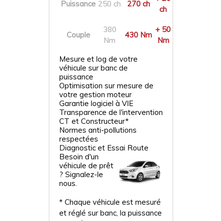
Puissance
250 ch
270 ch
ch
380
+ 50
Couple
430 Nm
Nm
Nm
Mesure et log de votre
véhicule sur banc de
puissance
Optimisation sur mesure de
votre gestion moteur
Garantie logiciel à VIE
Transparence de l'intervention
CT et Constructeur*
Normes anti-pollutions
respectées
Diagnostic et Essai Route
Besoin d'un
véhicule de prêt
? Signalez-le
nous.
* Chaque véhicule est mesuré
et réglé sur banc, la puissance