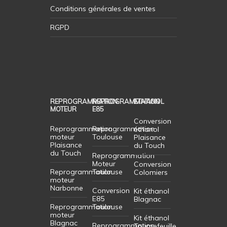
Conditions générales de ventes
RGPD
REPROGRAMMATION
REPROGRAMMATION
ETHANOL
MOTEUR
E85
Conversion
Reprogrammation
Reprogrammation
éthanol
moteur
Toulouse
Plaisance
Plaisance
du Touch
du Touch
Reprogrammation
Moteur
Conversion
Reprogrammation
Toulouse
Colomiers
moteur
Narbonne
Conversion
Kit éthanol
E85
Blagnac
Reprogrammation
Toulouse
moteur
Kit éthanol
Blagnac
Reprogrammation
Tournefeuille