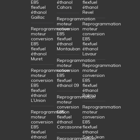
E85
éthanol
flexfuel
flexfuel
Cahors
éthanol
éthanol
Revel
Gaillac
Reprogrammation
moteur
Reprogrammation
Reprogrammation
conversion
moteur
moteur
E85
conversion
conversion
flexfuel
E85
E85
éthanol
flexfuel
flexfuel
Montauban
éthanol
éthanol
Lavaur
Muret
Reprogrammation
moteur
Reprogrammation
Reprogrammation
conversion
moteur
moteur
E85
conversion
conversion
flexfuel
E85
E85
éthanol 09
flexfuel
flexfuel
éthanol
éthanol
Balma
Reprogrammation
L’Union
moteur
conversion
Reprogrammation
Reprogrammation
E85
moteur
moteur
flexfuel
conversion
conversion
éthanol
E85
E85
Carcasonne
flexfuel
flexfuel
éthanol
éthanol
Saint-Jean
Reprogrammation