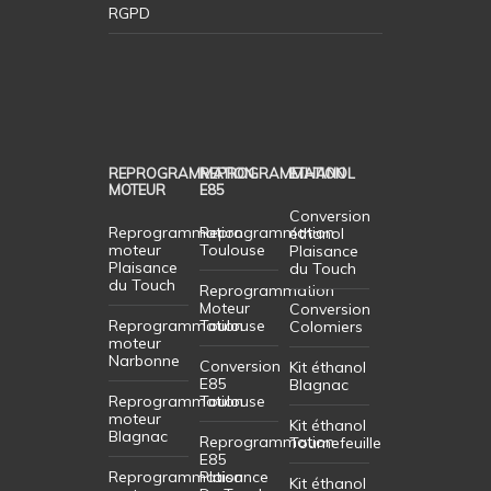
RGPD
REPROGRAMMATION
REPROGRAMMATION
ETHANOL
MOTEUR
E85
Conversion
Reprogrammation
Reprogrammation
éthanol
moteur
Toulouse
Plaisance
Plaisance
du Touch
du Touch
Reprogrammation
Moteur
Conversion
Reprogrammation
Toulouse
Colomiers
moteur
Narbonne
Conversion
Kit éthanol
E85
Blagnac
Reprogrammation
Toulouse
moteur
Kit éthanol
Blagnac
Reprogrammation
Tournefeuille
E85
Reprogrammation
Plaisance
Kit éthanol