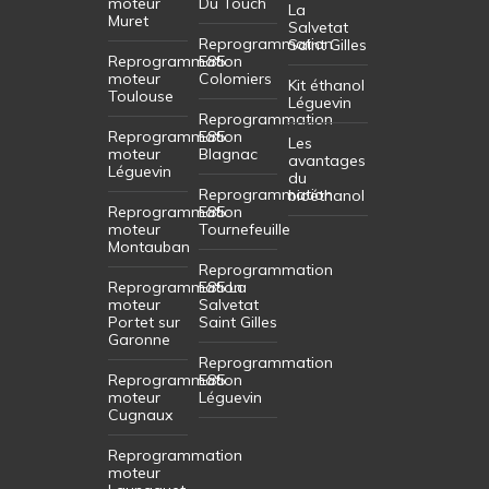
moteur
Du Touch
La
Muret
Salvetat
Reprogrammation
Saint Gilles
Reprogrammation
E85
moteur
Colomiers
Kit éthanol
Toulouse
Léguevin
Reprogrammation
Reprogrammation
E85
Les
moteur
Blagnac
avantages
Léguevin
du
Reprogrammation
bioéthanol
Reprogrammation
E85
moteur
Tournefeuille
Montauban
Reprogrammation
Reprogrammation
E85 La
moteur
Salvetat
Portet sur
Saint Gilles
Garonne
Reprogrammation
Reprogrammation
E85
moteur
Léguevin
Cugnaux
Reprogrammation
moteur