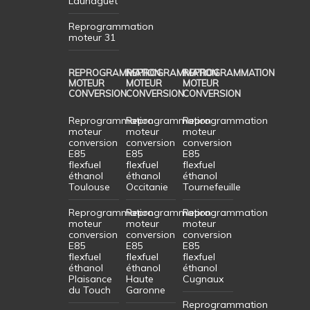
Launaguet
Reprogrammation
moteur 31
REPROGRAMMATION
REPROGRAMMATION
REPROGRAMMATION
MOTEUR
MOTEUR
MOTEUR
CONVERSION
CONVERSION
CONVERSION
Reprogrammation
Reprogrammation
Reprogrammation
moteur
moteur
moteur
conversion
conversion
conversion
E85
E85
E85
flexfuel
flexfuel
flexfuel
éthanol
éthanol
éthanol
Toulouse
Occitanie
Tournefeuille
Reprogrammation
Reprogrammation
Reprogrammation
moteur
moteur
moteur
conversion
conversion
conversion
E85
E85
E85
flexfuel
flexfuel
flexfuel
éthanol
éthanol
éthanol
Plaisance
Haute
Cugnaux
du Touch
Garonne
Reprogrammation