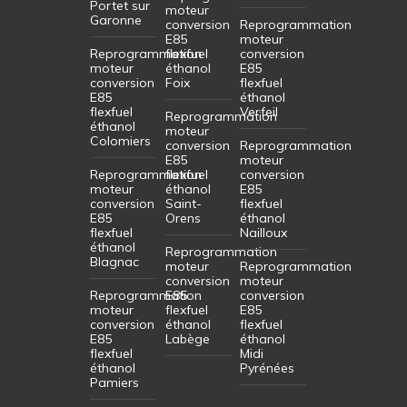
Portet sur
moteur
Garonne
conversion
Reprogrammation
E85
moteur
Reprogrammation
flexfuel
conversion
moteur
éthanol
E85
conversion
Foix
flexfuel
E85
éthanol
flexfuel
Verfeil
Reprogrammation
éthanol
moteur
Colomiers
conversion
Reprogrammation
E85
moteur
Reprogrammation
flexfuel
conversion
moteur
éthanol
E85
conversion
Saint-
flexfuel
E85
Orens
éthanol
flexfuel
Nailloux
éthanol
Reprogrammation
Blagnac
moteur
Reprogrammation
conversion
moteur
Reprogrammation
E85
conversion
moteur
flexfuel
E85
conversion
éthanol
flexfuel
E85
Labège
éthanol
flexfuel
Midi
éthanol
Pyrénées
Pamiers