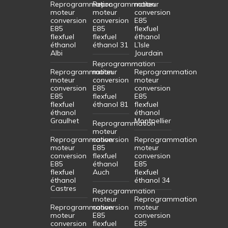
Reprogrammation
Reprogrammation
moteur
moteur
moteur
conversion
conversion
conversion
E85
E85
E85
flexfuel
flexfuel
flexfuel
éthanol
éthanol
éthanol 31
L’Isle
Albi
Jourdain
Reprogrammation
Reprogrammation
moteur
Reprogrammation
moteur
conversion
moteur
conversion
E85
conversion
E85
flexfuel
E85
flexfuel
éthanol 81
flexfuel
éthanol
éthanol
Graulhet
Montpellier
Reprogrammation
moteur
Reprogrammation
conversion
Reprogrammation
moteur
E85
moteur
conversion
flexfuel
conversion
E85
éthanol
E85
flexfuel
Auch
flexfuel
éthanol
éthanol 34
Castres
Reprogrammation
moteur
Reprogrammation
Reprogrammation
conversion
moteur
moteur
E85
conversion
conversion
flexfuel
E85