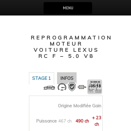
MENU
REPROGRAMMATION
MOTEUR
VOITURE LEXUS
RC F – 5.0 V8
STAGE 1
INFOS
Origine
Modifiée
Gain
+ 23
Puissance
467 ch
490 ch
ch