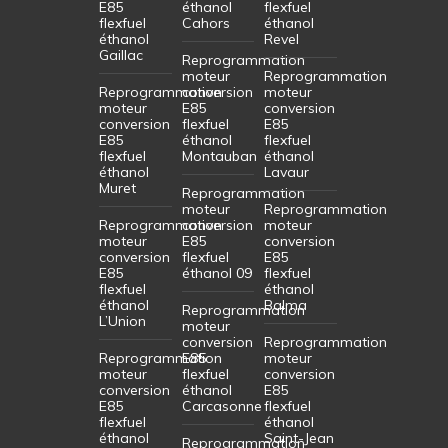
E85
éthanol
flexfuel
flexfuel
Cahors
éthanol
éthanol
Revel
Gaillac
Reprogrammation
moteur
Reprogrammation
Reprogrammation
conversion
moteur
moteur
E85
conversion
conversion
flexfuel
E85
E85
éthanol
flexfuel
flexfuel
Montauban
éthanol
éthanol
Lavaur
Muret
Reprogrammation
moteur
Reprogrammation
Reprogrammation
conversion
moteur
moteur
E85
conversion
conversion
flexfuel
E85
E85
éthanol 09
flexfuel
flexfuel
éthanol
éthanol
Balma
Reprogrammation
L’Union
moteur
conversion
Reprogrammation
Reprogrammation
E85
moteur
moteur
flexfuel
conversion
conversion
éthanol
E85
E85
Carcasonne
flexfuel
flexfuel
éthanol
éthanol
Saint-Jean
Reprogrammation