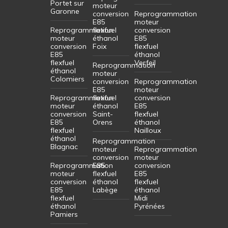
Portet sur
moteur
Garonne
conversion
Reprogrammation
E85
moteur
Reprogrammation
flexfuel
conversion
moteur
éthanol
E85
conversion
Foix
flexfuel
E85
éthanol
flexfuel
Verfeil
Reprogrammation
éthanol
moteur
Colomiers
conversion
Reprogrammation
E85
moteur
Reprogrammation
flexfuel
conversion
moteur
éthanol
E85
conversion
Saint-
flexfuel
E85
Orens
éthanol
flexfuel
Nailloux
éthanol
Reprogrammation
Blagnac
moteur
Reprogrammation
conversion
moteur
Reprogrammation
E85
conversion
moteur
flexfuel
E85
conversion
éthanol
flexfuel
E85
Labège
éthanol
flexfuel
Midi
éthanol
Pyrénées
Pamiers