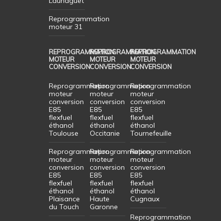
Launaguet
Reprogrammation
moteur 31
REPROGRAMMATION
REPROGRAMMATION
REPROGRAMMATION
MOTEUR
MOTEUR
MOTEUR
CONVERSION
CONVERSION
CONVERSION
Reprogrammation
Reprogrammation
Reprogrammation
moteur
moteur
moteur
conversion
conversion
conversion
E85
E85
E85
flexfuel
flexfuel
flexfuel
éthanol
éthanol
éthanol
Toulouse
Occitanie
Tournefeuille
Reprogrammation
Reprogrammation
Reprogrammation
moteur
moteur
moteur
conversion
conversion
conversion
E85
E85
E85
flexfuel
flexfuel
flexfuel
éthanol
éthanol
éthanol
Plaisance
Haute
Cugnaux
du Touch
Garonne
Reprogrammation