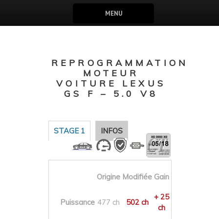
MENU
REPROGRAMMATION
MOTEUR
VOITURE LEXUS
GS F – 5.0 V8
STAGE 1
INFOS
Origine
Modifiée
Gain
+ 25
Puissance
477 ch
502 ch
ch