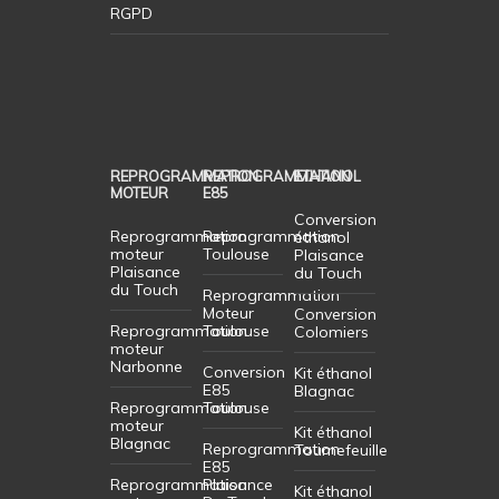
RGPD
REPROGRAMMATION
REPROGRAMMATION
ETHANOL
MOTEUR
E85
Conversion
Reprogrammation
Reprogrammation
éthanol
moteur
Toulouse
Plaisance
Plaisance
du Touch
du Touch
Reprogrammation
Moteur
Conversion
Reprogrammation
Toulouse
Colomiers
moteur
Narbonne
Conversion
Kit éthanol
E85
Blagnac
Reprogrammation
Toulouse
moteur
Kit éthanol
Blagnac
Reprogrammation
Tournefeuille
E85
Reprogrammation
Plaisance
Kit éthanol