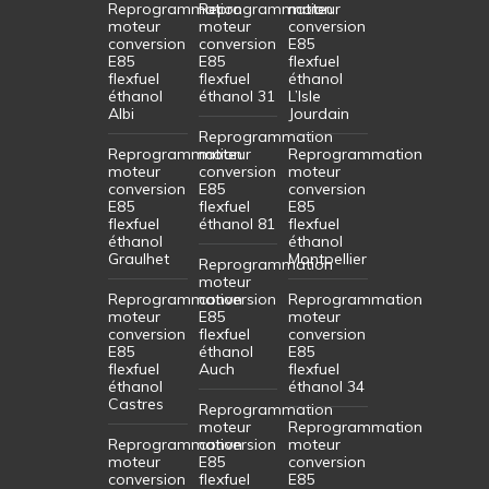
Reprogrammation
Reprogrammation
moteur
moteur
moteur
conversion
conversion
conversion
E85
E85
E85
flexfuel
flexfuel
flexfuel
éthanol
éthanol
éthanol 31
L’Isle
Albi
Jourdain
Reprogrammation
Reprogrammation
moteur
Reprogrammation
moteur
conversion
moteur
conversion
E85
conversion
E85
flexfuel
E85
flexfuel
éthanol 81
flexfuel
éthanol
éthanol
Graulhet
Montpellier
Reprogrammation
moteur
Reprogrammation
conversion
Reprogrammation
moteur
E85
moteur
conversion
flexfuel
conversion
E85
éthanol
E85
flexfuel
Auch
flexfuel
éthanol
éthanol 34
Castres
Reprogrammation
moteur
Reprogrammation
Reprogrammation
conversion
moteur
moteur
E85
conversion
conversion
flexfuel
E85