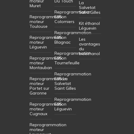
moteur
Du Touch
La
Muret
Salvetat
Reprogrammation
Saint Gilles
Reprogrammation
E85
moteur
Colomiers
Kit éthanol
Toulouse
Léguevin
Reprogrammation
Reprogrammation
E85
Les
moteur
Blagnac
avantages
Léguevin
du
Reprogrammation
bioéthanol
Reprogrammation
E85
moteur
Tournefeuille
Montauban
Reprogrammation
Reprogrammation
E85 La
moteur
Salvetat
Portet sur
Saint Gilles
Garonne
Reprogrammation
Reprogrammation
E85
moteur
Léguevin
Cugnaux
Reprogrammation
moteur