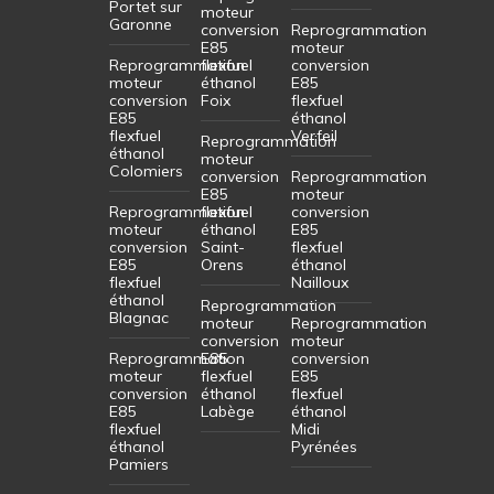
Portet sur
moteur
Garonne
conversion
Reprogrammation
E85
moteur
Reprogrammation
flexfuel
conversion
moteur
éthanol
E85
conversion
Foix
flexfuel
E85
éthanol
flexfuel
Verfeil
Reprogrammation
éthanol
moteur
Colomiers
conversion
Reprogrammation
E85
moteur
Reprogrammation
flexfuel
conversion
moteur
éthanol
E85
conversion
Saint-
flexfuel
E85
Orens
éthanol
flexfuel
Nailloux
éthanol
Reprogrammation
Blagnac
moteur
Reprogrammation
conversion
moteur
Reprogrammation
E85
conversion
moteur
flexfuel
E85
conversion
éthanol
flexfuel
E85
Labège
éthanol
flexfuel
Midi
éthanol
Pyrénées
Pamiers