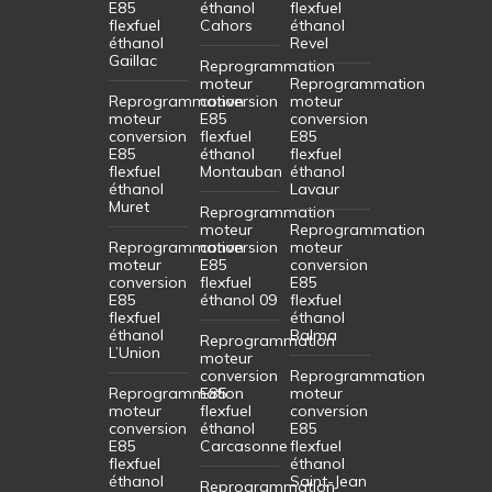
E85
éthanol
flexfuel
flexfuel
Cahors
éthanol
éthanol
Revel
Gaillac
Reprogrammation
moteur
Reprogrammation
Reprogrammation
conversion
moteur
moteur
E85
conversion
conversion
flexfuel
E85
E85
éthanol
flexfuel
flexfuel
Montauban
éthanol
éthanol
Lavaur
Muret
Reprogrammation
moteur
Reprogrammation
Reprogrammation
conversion
moteur
moteur
E85
conversion
conversion
flexfuel
E85
E85
éthanol 09
flexfuel
flexfuel
éthanol
éthanol
Balma
Reprogrammation
L’Union
moteur
conversion
Reprogrammation
Reprogrammation
E85
moteur
moteur
flexfuel
conversion
conversion
éthanol
E85
E85
Carcasonne
flexfuel
flexfuel
éthanol
éthanol
Saint-Jean
Reprogrammation