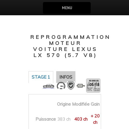
MENU
REPROGRAMMATION
MOTEUR
VOITURE LEXUS
LX 570 (5.7 V8)
STAGE 1
INFOS
Origine
Modifiée
Gain
+ 20
Puissance
383 ch
403 ch
ch