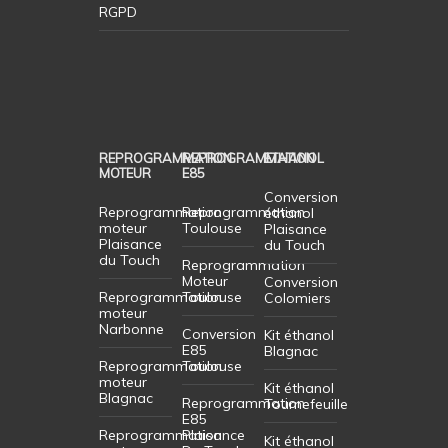
RGPD
REPROGRAMMATION
REPROGRAMMATION
ETHANOL
MOTEUR
E85
Conversion
Reprogrammation
Reprogrammation
éthanol
moteur
Toulouse
Plaisance
Plaisance
du Touch
du Touch
Reprogrammation
Moteur
Conversion
Reprogrammation
Toulouse
Colomiers
moteur
Narbonne
Conversion
Kit éthanol
E85
Blagnac
Reprogrammation
Toulouse
moteur
Kit éthanol
Blagnac
Reprogrammation
Tournefeuille
E85
Reprogrammation
Plaisance
Kit éthanol