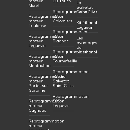
moteur
Du Touch
La
Muret
Salvetat
Reprogrammation
Saint Gilles
Reprogrammation
E85
moteur
Colomiers
Kit éthanol
Toulouse
Léguevin
Reprogrammation
Reprogrammation
E85
Les
moteur
Blagnac
avantages
Léguevin
du
Reprogrammation
bioéthanol
Reprogrammation
E85
moteur
Tournefeuille
Montauban
Reprogrammation
Reprogrammation
E85 La
moteur
Salvetat
Portet sur
Saint Gilles
Garonne
Reprogrammation
Reprogrammation
E85
moteur
Léguevin
Cugnaux
Reprogrammation
moteur