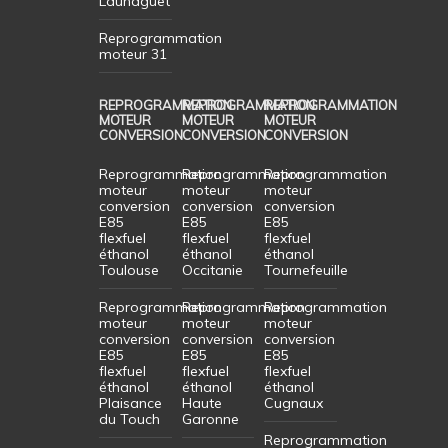
Launaguet
Reprogrammation
moteur 31
REPROGRAMMATION
REPROGRAMMATION
REPROGRAMMATION
MOTEUR
MOTEUR
MOTEUR
CONVERSION
CONVERSION
CONVERSION
Reprogrammation
Reprogrammation
Reprogrammation
moteur
moteur
moteur
conversion
conversion
conversion
E85
E85
E85
flexfuel
flexfuel
flexfuel
éthanol
éthanol
éthanol
Toulouse
Occitanie
Tournefeuille
Reprogrammation
Reprogrammation
Reprogrammation
moteur
moteur
moteur
conversion
conversion
conversion
E85
E85
E85
flexfuel
flexfuel
flexfuel
éthanol
éthanol
éthanol
Plaisance
Haute
Cugnaux
du Touch
Garonne
Reprogrammation