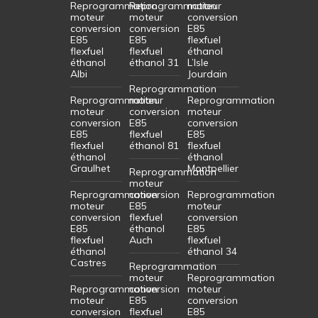
Reprogrammation
Reprogrammation
moteur
moteur
moteur
conversion
conversion
conversion
E85
E85
E85
flexfuel
flexfuel
flexfuel
éthanol
éthanol
éthanol 31
L’Isle
Albi
Jourdain
Reprogrammation
Reprogrammation
moteur
Reprogrammation
moteur
conversion
moteur
conversion
E85
conversion
E85
flexfuel
E85
flexfuel
éthanol 81
flexfuel
éthanol
éthanol
Graulhet
Montpellier
Reprogrammation
moteur
Reprogrammation
conversion
Reprogrammation
moteur
E85
moteur
conversion
flexfuel
conversion
E85
éthanol
E85
flexfuel
Auch
flexfuel
éthanol
éthanol 34
Castres
Reprogrammation
moteur
Reprogrammation
Reprogrammation
conversion
moteur
moteur
E85
conversion
conversion
flexfuel
E85