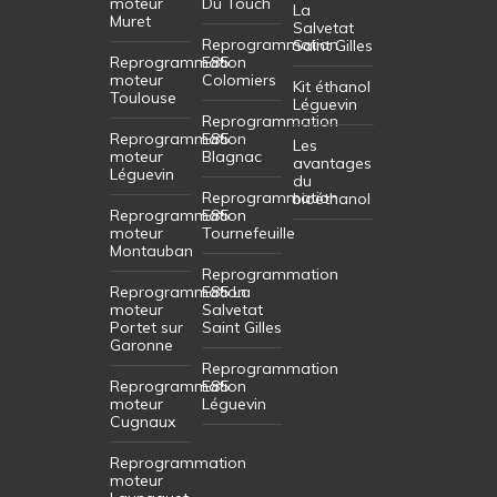
moteur
Du Touch
La
Muret
Salvetat
Reprogrammation
Saint Gilles
Reprogrammation
E85
moteur
Colomiers
Kit éthanol
Toulouse
Léguevin
Reprogrammation
Reprogrammation
E85
Les
moteur
Blagnac
avantages
Léguevin
du
Reprogrammation
bioéthanol
Reprogrammation
E85
moteur
Tournefeuille
Montauban
Reprogrammation
Reprogrammation
E85 La
moteur
Salvetat
Portet sur
Saint Gilles
Garonne
Reprogrammation
Reprogrammation
E85
moteur
Léguevin
Cugnaux
Reprogrammation
moteur