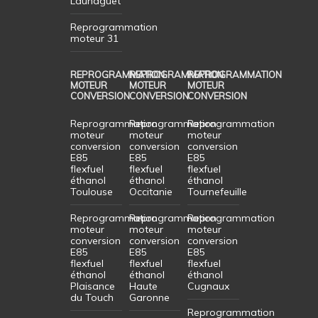
Launaguet
Reprogrammation
moteur 31
REPROGRAMMATION
REPROGRAMMATION
REPROGRAMMATION
MOTEUR
MOTEUR
MOTEUR
CONVERSION
CONVERSION
CONVERSION
Reprogrammation
Reprogrammation
Reprogrammation
moteur
moteur
moteur
conversion
conversion
conversion
E85
E85
E85
flexfuel
flexfuel
flexfuel
éthanol
éthanol
éthanol
Toulouse
Occitanie
Tournefeuille
Reprogrammation
Reprogrammation
Reprogrammation
moteur
moteur
moteur
conversion
conversion
conversion
E85
E85
E85
flexfuel
flexfuel
flexfuel
éthanol
éthanol
éthanol
Plaisance
Haute
Cugnaux
du Touch
Garonne
Reprogrammation