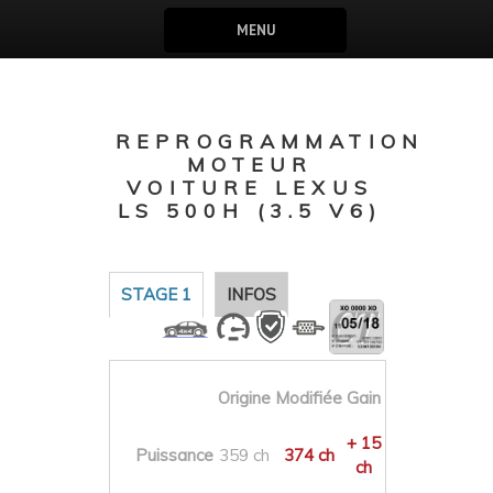
MENU
REPROGRAMMATION
MOTEUR
VOITURE LEXUS
LS 500H (3.5 V6)
STAGE 1
INFOS
Origine
Modifiée
Gain
+ 15
Puissance
359 ch
374 ch
ch