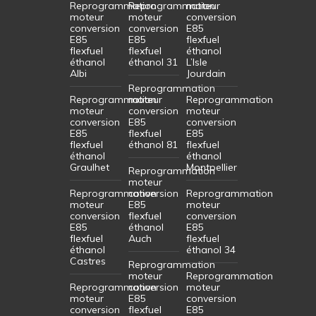
Reprogrammation
Reprogrammation
moteur
moteur
moteur
conversion
conversion
conversion
E85
E85
E85
flexfuel
flexfuel
flexfuel
éthanol
éthanol
éthanol 31
L’Isle
Albi
Jourdain
Reprogrammation
Reprogrammation
moteur
Reprogrammation
moteur
conversion
moteur
conversion
E85
conversion
E85
flexfuel
E85
flexfuel
éthanol 81
flexfuel
éthanol
éthanol
Graulhet
Montpellier
Reprogrammation
moteur
Reprogrammation
conversion
Reprogrammation
moteur
E85
moteur
conversion
flexfuel
conversion
E85
éthanol
E85
flexfuel
Auch
flexfuel
éthanol
éthanol 34
Castres
Reprogrammation
moteur
Reprogrammation
Reprogrammation
conversion
moteur
moteur
E85
conversion
conversion
flexfuel
E85