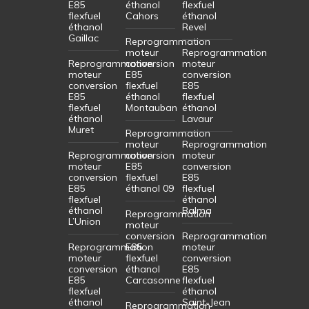
E85
éthanol
flexfuel
flexfuel
Cahors
éthanol
éthanol
Revel
Gaillac
Reprogrammation
moteur
Reprogrammation
Reprogrammation
conversion
moteur
moteur
E85
conversion
conversion
flexfuel
E85
E85
éthanol
flexfuel
flexfuel
Montauban
éthanol
éthanol
Lavaur
Muret
Reprogrammation
moteur
Reprogrammation
Reprogrammation
conversion
moteur
moteur
E85
conversion
conversion
flexfuel
E85
E85
éthanol 09
flexfuel
flexfuel
éthanol
éthanol
Balma
Reprogrammation
L’Union
moteur
conversion
Reprogrammation
Reprogrammation
E85
moteur
moteur
flexfuel
conversion
conversion
éthanol
E85
E85
Carcasonne
flexfuel
flexfuel
éthanol
éthanol
Saint-Jean
Reprogrammation