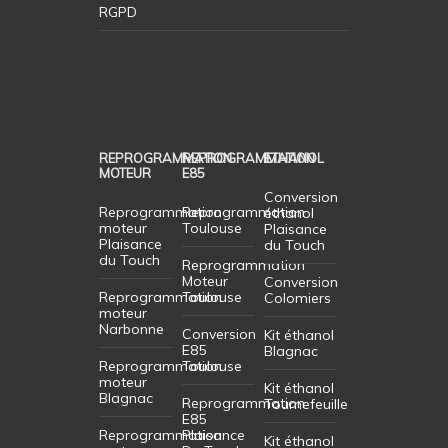
RGPD
REPROGRAMMATION
REPROGRAMMATION
ETHANOL
MOTEUR
E85
Conversion
Reprogrammation
Reprogrammation
éthanol
moteur
Toulouse
Plaisance
Plaisance
du Touch
du Touch
Reprogrammation
Moteur
Conversion
Reprogrammation
Toulouse
Colomiers
moteur
Narbonne
Conversion
Kit éthanol
E85
Blagnac
Reprogrammation
Toulouse
moteur
Kit éthanol
Blagnac
Reprogrammation
Tournefeuille
E85
Reprogrammation
Plaisance
Kit éthanol