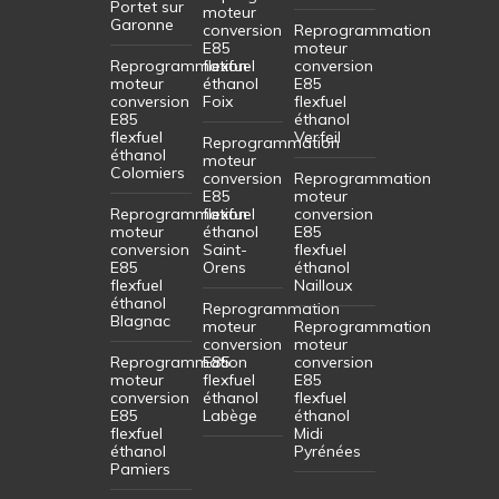
Portet sur
moteur
Garonne
conversion
Reprogrammation
E85
moteur
Reprogrammation
flexfuel
conversion
moteur
éthanol
E85
conversion
Foix
flexfuel
E85
éthanol
flexfuel
Verfeil
Reprogrammation
éthanol
moteur
Colomiers
conversion
Reprogrammation
E85
moteur
Reprogrammation
flexfuel
conversion
moteur
éthanol
E85
conversion
Saint-
flexfuel
E85
Orens
éthanol
flexfuel
Nailloux
éthanol
Reprogrammation
Blagnac
moteur
Reprogrammation
conversion
moteur
Reprogrammation
E85
conversion
moteur
flexfuel
E85
conversion
éthanol
flexfuel
E85
Labège
éthanol
flexfuel
Midi
éthanol
Pyrénées
Pamiers