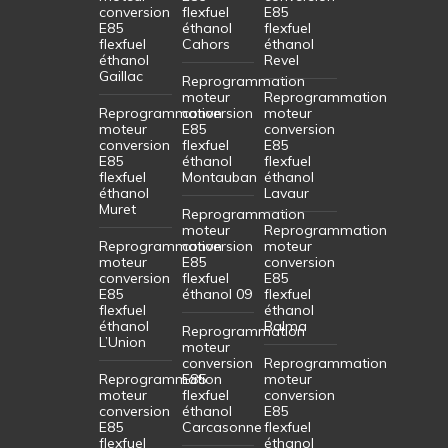
conversion
flexfuel
E85
E85
éthanol
flexfuel
flexfuel
Cahors
éthanol
éthanol
Revel
Gaillac
Reprogrammation
moteur
Reprogrammation
Reprogrammation
conversion
moteur
moteur
E85
conversion
conversion
flexfuel
E85
E85
éthanol
flexfuel
flexfuel
Montauban
éthanol
éthanol
Lavaur
Muret
Reprogrammation
moteur
Reprogrammation
Reprogrammation
conversion
moteur
moteur
E85
conversion
conversion
flexfuel
E85
E85
éthanol 09
flexfuel
flexfuel
éthanol
éthanol
Balma
Reprogrammation
L’Union
moteur
conversion
Reprogrammation
Reprogrammation
E85
moteur
moteur
flexfuel
conversion
conversion
éthanol
E85
E85
Carcasonne
flexfuel
flexfuel
éthanol