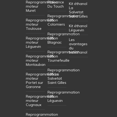
Reprogrammation
Plaisance
Kit éthanol
moteur
Du Touch
La
Muret
Salvetat
Reprogrammation
Saint Gilles
Reprogrammation
E85
moteur
Colomiers
Kit éthanol
Toulouse
Léguevin
Reprogrammation
Reprogrammation
E85
Les
moteur
Blagnac
avantages
Léguevin
du
Reprogrammation
bioéthanol
Reprogrammation
E85
moteur
Tournefeuille
Montauban
Reprogrammation
Reprogrammation
E85 La
moteur
Salvetat
Portet sur
Saint Gilles
Garonne
Reprogrammation
Reprogrammation
E85
moteur
Léguevin
Cugnaux
Reprogrammation