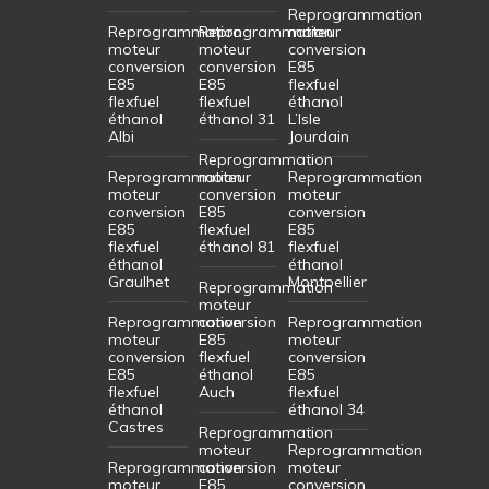
Reprogrammation
Reprogrammation
Reprogrammation
moteur
moteur
moteur
conversion
conversion
conversion
E85
E85
E85
flexfuel
flexfuel
flexfuel
éthanol
éthanol
éthanol 31
L’Isle
Albi
Jourdain
Reprogrammation
Reprogrammation
moteur
Reprogrammation
moteur
conversion
moteur
conversion
E85
conversion
E85
flexfuel
E85
flexfuel
éthanol 81
flexfuel
éthanol
éthanol
Graulhet
Montpellier
Reprogrammation
moteur
Reprogrammation
conversion
Reprogrammation
moteur
E85
moteur
conversion
flexfuel
conversion
E85
éthanol
E85
flexfuel
Auch
flexfuel
éthanol
éthanol 34
Castres
Reprogrammation
moteur
Reprogrammation
Reprogrammation
conversion
moteur
moteur
E85
conversion