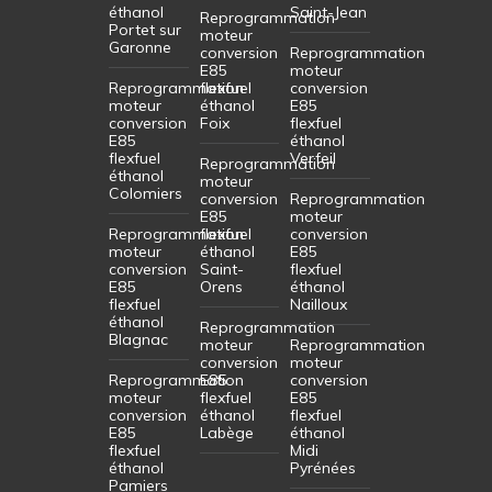
éthanol
Saint-Jean
Reprogrammation
Portet sur
moteur
Garonne
conversion
Reprogrammation
E85
moteur
Reprogrammation
flexfuel
conversion
moteur
éthanol
E85
conversion
Foix
flexfuel
E85
éthanol
flexfuel
Verfeil
Reprogrammation
éthanol
moteur
Colomiers
conversion
Reprogrammation
E85
moteur
Reprogrammation
flexfuel
conversion
moteur
éthanol
E85
conversion
Saint-
flexfuel
E85
Orens
éthanol
flexfuel
Nailloux
éthanol
Reprogrammation
Blagnac
moteur
Reprogrammation
conversion
moteur
Reprogrammation
E85
conversion
moteur
flexfuel
E85
conversion
éthanol
flexfuel
E85
Labège
éthanol
flexfuel
Midi
éthanol
Pyrénées
Pamiers