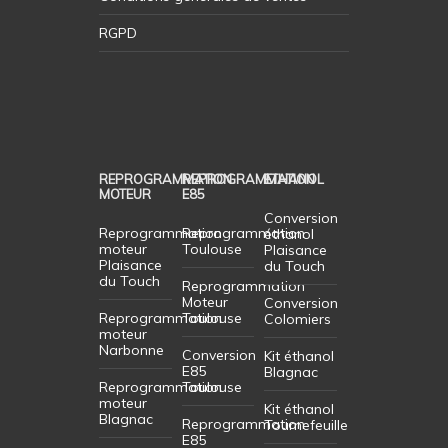
RGPD
REPROGRAMMATION
REPROGRAMMATION
ETHANOL
MOTEUR
E85
Conversion
Reprogrammation
Reprogrammation
éthanol
moteur
Toulouse
Plaisance
Plaisance
du Touch
du Touch
Reprogrammation
Moteur
Conversion
Reprogrammation
Toulouse
Colomiers
moteur
Narbonne
Conversion
Kit éthanol
E85
Blagnac
Reprogrammation
Toulouse
moteur
Kit éthanol
Blagnac
Reprogrammation
Tournefeuille
E85