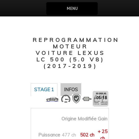
MENU
REPROGRAMMATION
MOTEUR
VOITURE LEXUS
LC 500 (5.0 V8)
(2017-2019)
STAGE 1
INFOS
Origine
Modifiée
Gain
+ 25
Puissance
477 ch
502 ch
ch