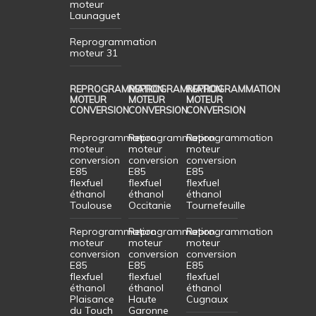
moteur
Launaguet
Reprogrammation
moteur 31
REPROGRAMMATION
REPROGRAMMATION
REPROGRAMMATION
MOTEUR
MOTEUR
MOTEUR
CONVERSION
CONVERSION
CONVERSION
Reprogrammation
Reprogrammation
Reprogrammation
moteur
moteur
moteur
conversion
conversion
conversion
E85
E85
E85
flexfuel
flexfuel
flexfuel
éthanol
éthanol
éthanol
Toulouse
Occitanie
Tournefeuille
Reprogrammation
Reprogrammation
Reprogrammation
moteur
moteur
moteur
conversion
conversion
conversion
E85
E85
E85
flexfuel
flexfuel
flexfuel
éthanol
éthanol
éthanol
Plaisance
Haute
Cugnaux
du Touch
Garonne