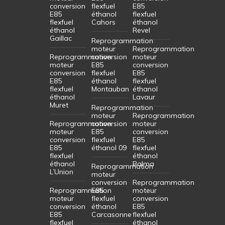
conversion
flexfuel
E85
E85
éthanol
flexfuel
flexfuel
Cahors
éthanol
éthanol
Revel
Gaillac
Reprogrammation
moteur
Reprogrammation
Reprogrammation
conversion
moteur
moteur
E85
conversion
conversion
flexfuel
E85
E85
éthanol
flexfuel
flexfuel
Montauban
éthanol
éthanol
Lavaur
Muret
Reprogrammation
moteur
Reprogrammation
Reprogrammation
conversion
moteur
moteur
E85
conversion
conversion
flexfuel
E85
E85
éthanol 09
flexfuel
flexfuel
éthanol
éthanol
Balma
Reprogrammation
L’Union
moteur
conversion
Reprogrammation
Reprogrammation
E85
moteur
moteur
flexfuel
conversion
conversion
éthanol
E85
E85
Carcasonne
flexfuel
flexfuel
éthanol