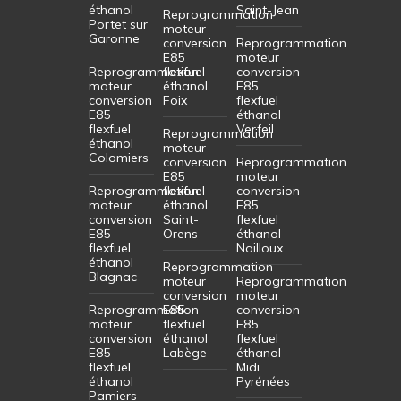
éthanol
Saint-Jean
Reprogrammation
Portet sur
moteur
Garonne
conversion
Reprogrammation
E85
moteur
Reprogrammation
flexfuel
conversion
moteur
éthanol
E85
conversion
Foix
flexfuel
E85
éthanol
flexfuel
Verfeil
Reprogrammation
éthanol
moteur
Colomiers
conversion
Reprogrammation
E85
moteur
Reprogrammation
flexfuel
conversion
moteur
éthanol
E85
conversion
Saint-
flexfuel
E85
Orens
éthanol
flexfuel
Nailloux
éthanol
Reprogrammation
Blagnac
moteur
Reprogrammation
conversion
moteur
Reprogrammation
E85
conversion
moteur
flexfuel
E85
conversion
éthanol
flexfuel
E85
Labège
éthanol
flexfuel
Midi
éthanol
Pyrénées
Pamiers