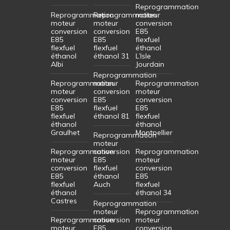
Reprogrammation
Reprogrammation
Reprogrammation
moteur
moteur
moteur
conversion
conversion
conversion
E85
E85
E85
flexfuel
flexfuel
flexfuel
éthanol
éthanol
éthanol 31
L’Isle
Albi
Jourdain
Reprogrammation
Reprogrammation
moteur
Reprogrammation
moteur
conversion
moteur
conversion
E85
conversion
E85
flexfuel
E85
flexfuel
éthanol 81
flexfuel
éthanol
éthanol
Graulhet
Montpellier
Reprogrammation
moteur
Reprogrammation
conversion
Reprogrammation
moteur
E85
moteur
conversion
flexfuel
conversion
E85
éthanol
E85
flexfuel
Auch
flexfuel
éthanol
éthanol 34
Castres
Reprogrammation
moteur
Reprogrammation
Reprogrammation
conversion
moteur
moteur
E85
conversion