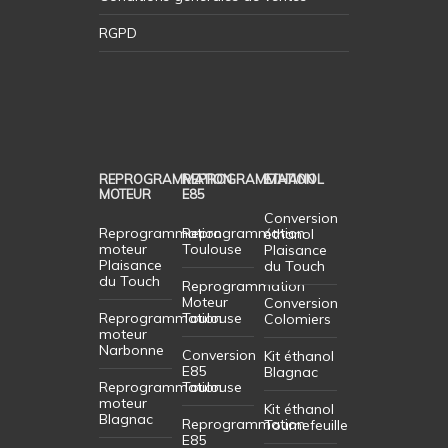
RGPD
REPROGRAMMATION
REPROGRAMMATION
ETHANOL
MOTEUR
E85
Conversion
Reprogrammation
Reprogrammation
éthanol
moteur
Toulouse
Plaisance
Plaisance
du Touch
du Touch
Reprogrammation
Moteur
Conversion
Reprogrammation
Toulouse
Colomiers
moteur
Narbonne
Conversion
Kit éthanol
E85
Blagnac
Reprogrammation
Toulouse
moteur
Kit éthanol
Blagnac
Reprogrammation
Tournefeuille
E85