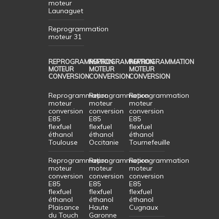
moteur
Launaguet
Reprogrammation
moteur 31
REPROGRAMMATION
REPROGRAMMATION
REPROGRAMMATION
MOTEUR
MOTEUR
MOTEUR
CONVERSION
CONVERSION
CONVERSION
Reprogrammation
Reprogrammation
Reprogrammation
moteur
moteur
moteur
conversion
conversion
conversion
E85
E85
E85
flexfuel
flexfuel
flexfuel
éthanol
éthanol
éthanol
Toulouse
Occitanie
Tournefeuille
Reprogrammation
Reprogrammation
Reprogrammation
moteur
moteur
moteur
conversion
conversion
conversion
E85
E85
E85
flexfuel
flexfuel
flexfuel
éthanol
éthanol
éthanol
Plaisance
Haute
Cugnaux
du Touch
Garonne