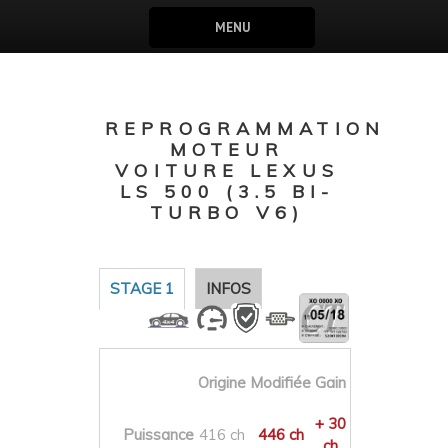
MENU
REPROGRAMMATION
MOTEUR
VOITURE LEXUS
LS 500 (3.5 BI-
TURBO V6)
STAGE 1
INFOS
Origine
Modifiée
Gain
+ 30
Puissance
416 ch
446 ch
ch