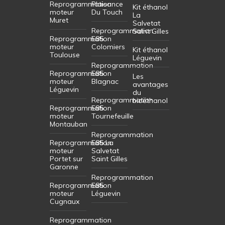
Reprogrammation
Plaisance
Kit éthanol
moteur
Du Touch
La
Muret
Salvetat
Reprogrammation
Saint Gilles
Reprogrammation
E85
moteur
Colomiers
Kit éthanol
Toulouse
Léguevin
Reprogrammation
Reprogrammation
E85
Les
moteur
Blagnac
avantages
Léguevin
du
Reprogrammation
bioéthanol
Reprogrammation
E85
moteur
Tournefeuille
Montauban
Reprogrammation
Reprogrammation
E85 La
moteur
Salvetat
Portet sur
Saint Gilles
Garonne
Reprogrammation
Reprogrammation
E85
moteur
Léguevin
Cugnaux
Reprogrammation