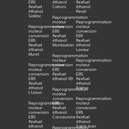
E85
éthanol
flexfuel
flexfuel
Cahors
éthanol
éthanol
Revel
Gaillac
Reprogrammation
moteur
Reprogrammation
Reprogrammation
conversion
moteur
moteur
E85
conversion
conversion
flexfuel
E85
E85
éthanol
flexfuel
flexfuel
Montauban
éthanol
éthanol
Lavaur
Muret
Reprogrammation
moteur
Reprogrammation
Reprogrammation
conversion
moteur
moteur
E85
conversion
conversion
flexfuel
E85
E85
éthanol 09
flexfuel
flexfuel
éthanol
éthanol
Balma
Reprogrammation
L’Union
moteur
conversion
Reprogrammation
Reprogrammation
E85
moteur
moteur
flexfuel
conversion
conversion
éthanol
E85
E85
Carcasonne
flexfuel
flexfuel
éthanol
éthanol
Saint-Jean
Reprogrammation