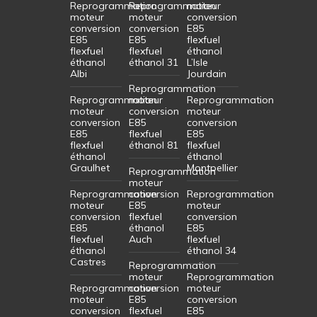
Reprogrammation
Reprogrammation
moteur
moteur
moteur
conversion
conversion
conversion
E85
E85
E85
flexfuel
flexfuel
flexfuel
éthanol
éthanol
éthanol 31
L’Isle
Albi
Jourdain
Reprogrammation
Reprogrammation
moteur
Reprogrammation
moteur
conversion
moteur
conversion
E85
conversion
E85
flexfuel
E85
flexfuel
éthanol 81
flexfuel
éthanol
éthanol
Graulhet
Montpellier
Reprogrammation
moteur
Reprogrammation
conversion
Reprogrammation
moteur
E85
moteur
conversion
flexfuel
conversion
E85
éthanol
E85
flexfuel
Auch
flexfuel
éthanol
éthanol 34
Castres
Reprogrammation
moteur
Reprogrammation
Reprogrammation
conversion
moteur
moteur
E85
conversion
conversion
flexfuel
E85