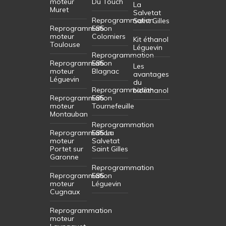
moteur
Du Touch
La
Muret
Salvetat
Reprogrammation
Saint Gilles
Reprogrammation
E85
moteur
Colomiers
Kit éthanol
Toulouse
Léguevin
Reprogrammation
Reprogrammation
E85
Les
moteur
Blagnac
avantages
Léguevin
du
Reprogrammation
bioéthanol
Reprogrammation
E85
moteur
Tournefeuille
Montauban
Reprogrammation
Reprogrammation
E85 La
moteur
Salvetat
Portet sur
Saint Gilles
Garonne
Reprogrammation
Reprogrammation
E85
moteur
Léguevin
Cugnaux
Reprogrammation
moteur