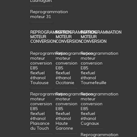
Launaguet
Reprogrammation
moteur 31
REPROGRAMMATION
REPROGRAMMATION
REPROGRAMMATION
MOTEUR
MOTEUR
MOTEUR
CONVERSION
CONVERSION
CONVERSION
Reprogrammation
Reprogrammation
Reprogrammation
moteur
moteur
moteur
conversion
conversion
conversion
E85
E85
E85
flexfuel
flexfuel
flexfuel
éthanol
éthanol
éthanol
Toulouse
Occitanie
Tournefeuille
Reprogrammation
Reprogrammation
Reprogrammation
moteur
moteur
moteur
conversion
conversion
conversion
E85
E85
E85
flexfuel
flexfuel
flexfuel
éthanol
éthanol
éthanol
Plaisance
Haute
Cugnaux
du Touch
Garonne
Reprogrammation