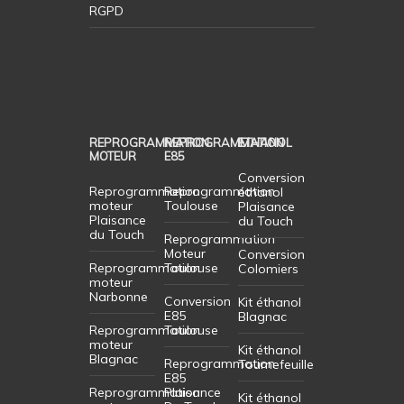
RGPD
REPROGRAMMATION
REPROGRAMMATION
ETHANOL
MOTEUR
E85
Conversion
Reprogrammation
Reprogrammation
éthanol
moteur
Toulouse
Plaisance
Plaisance
du Touch
du Touch
Reprogrammation
Moteur
Conversion
Reprogrammation
Toulouse
Colomiers
moteur
Narbonne
Conversion
Kit éthanol
E85
Blagnac
Reprogrammation
Toulouse
moteur
Kit éthanol
Blagnac
Reprogrammation
Tournefeuille
E85
Reprogrammation
Plaisance
Kit éthanol