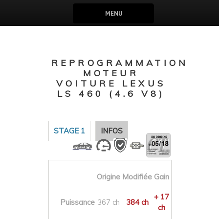
MENU
REPROGRAMMATION
MOTEUR
VOITURE LEXUS
LS 460 (4.6 V8)
STAGE 1
INFOS
Origine
Modifiée
Gain
+ 17
Puissance
367 ch
384 ch
ch