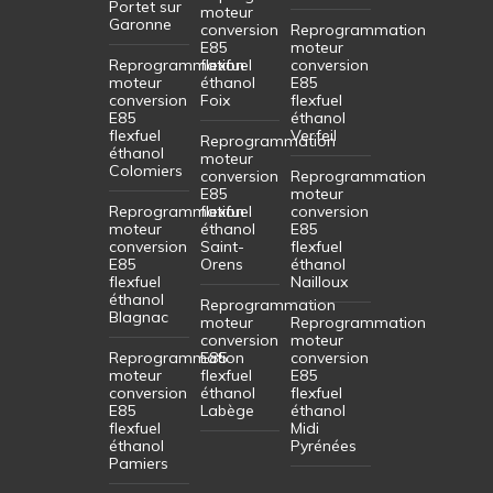
Portet sur
moteur
Garonne
conversion
Reprogrammation
E85
moteur
Reprogrammation
flexfuel
conversion
moteur
éthanol
E85
conversion
Foix
flexfuel
E85
éthanol
flexfuel
Verfeil
Reprogrammation
éthanol
moteur
Colomiers
conversion
Reprogrammation
E85
moteur
Reprogrammation
flexfuel
conversion
moteur
éthanol
E85
conversion
Saint-
flexfuel
E85
Orens
éthanol
flexfuel
Nailloux
éthanol
Reprogrammation
Blagnac
moteur
Reprogrammation
conversion
moteur
Reprogrammation
E85
conversion
moteur
flexfuel
E85
conversion
éthanol
flexfuel
E85
Labège
éthanol
flexfuel
Midi
éthanol
Pyrénées
Pamiers