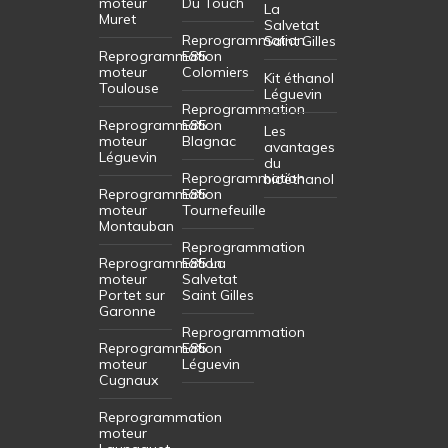
moteur
Du Touch
La
Muret
Salvetat
Reprogrammation
Saint Gilles
Reprogrammation
E85
moteur
Colomiers
Kit éthanol
Toulouse
Léguevin
Reprogrammation
Reprogrammation
E85
Les
moteur
Blagnac
avantages
Léguevin
du
Reprogrammation
bioéthanol
Reprogrammation
E85
moteur
Tournefeuille
Montauban
Reprogrammation
Reprogrammation
E85 La
moteur
Salvetat
Portet sur
Saint Gilles
Garonne
Reprogrammation
Reprogrammation
E85
moteur
Léguevin
Cugnaux
Reprogrammation
moteur