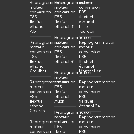
Reprogrammation
Reprogrammation
moteur
moteur
moteur
conversion
conversion
conversion
E85
E85
E85
flexfuel
flexfuel
flexfuel
éthanol
éthanol
éthanol 31
L’Isle
Albi
Jourdain
Reprogrammation
Reprogrammation
moteur
Reprogrammation
moteur
conversion
moteur
conversion
E85
conversion
E85
flexfuel
E85
flexfuel
éthanol 81
flexfuel
éthanol
éthanol
Graulhet
Montpellier
Reprogrammation
moteur
Reprogrammation
conversion
Reprogrammation
moteur
E85
moteur
conversion
flexfuel
conversion
E85
éthanol
E85
flexfuel
Auch
flexfuel
éthanol
éthanol 34
Castres
Reprogrammation
moteur
Reprogrammation
Reprogrammation
conversion
moteur
moteur
E85
conversion
conversion
flexfuel
E85