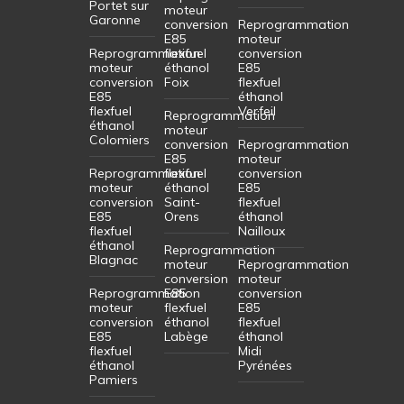
Portet sur
moteur
Garonne
conversion
Reprogrammation
E85
moteur
Reprogrammation
flexfuel
conversion
moteur
éthanol
E85
conversion
Foix
flexfuel
E85
éthanol
flexfuel
Verfeil
Reprogrammation
éthanol
moteur
Colomiers
conversion
Reprogrammation
E85
moteur
Reprogrammation
flexfuel
conversion
moteur
éthanol
E85
conversion
Saint-
flexfuel
E85
Orens
éthanol
flexfuel
Nailloux
éthanol
Reprogrammation
Blagnac
moteur
Reprogrammation
conversion
moteur
Reprogrammation
E85
conversion
moteur
flexfuel
E85
conversion
éthanol
flexfuel
E85
Labège
éthanol
flexfuel
Midi
éthanol
Pyrénées
Pamiers