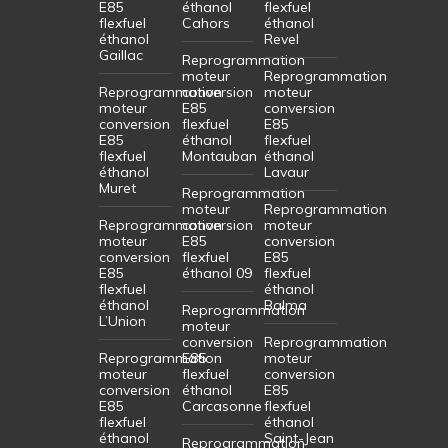
E85
éthanol
flexfuel
flexfuel
Cahors
éthanol
éthanol
Revel
Gaillac
Reprogrammation
moteur
Reprogrammation
Reprogrammation
conversion
moteur
moteur
E85
conversion
conversion
flexfuel
E85
E85
éthanol
flexfuel
flexfuel
Montauban
éthanol
éthanol
Lavaur
Muret
Reprogrammation
moteur
Reprogrammation
Reprogrammation
conversion
moteur
moteur
E85
conversion
conversion
flexfuel
E85
E85
éthanol 09
flexfuel
flexfuel
éthanol
éthanol
Balma
Reprogrammation
L’Union
moteur
conversion
Reprogrammation
Reprogrammation
E85
moteur
moteur
flexfuel
conversion
conversion
éthanol
E85
E85
Carcasonne
flexfuel
flexfuel
éthanol
éthanol
Saint-Jean
Reprogrammation