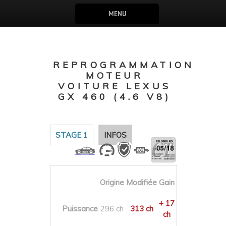
MENU
REPROGRAMMATION
MOTEUR
VOITURE LEXUS
GX 460 (4.6 V8)
STAGE 1
INFOS
Origine
Modifiée
Gain
+ 17
Puissance
296 ch
313 ch
ch