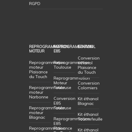
RGPD
REPROGRAMMATION
REPROGRAMMATION
ETHANOL
MOTEUR
E85
Conversion
Reprogrammation
Reprogrammation
éthanol
moteur
Toulouse
Plaisance
Plaisance
du Touch
du Touch
Reprogrammation
Moteur
Conversion
Reprogrammation
Toulouse
Colomiers
moteur
Narbonne
Conversion
Kit éthanol
E85
Blagnac
Reprogrammation
Toulouse
moteur
Kit éthanol
Blagnac
Reprogrammation
Tournefeuille
E85
Reprogrammation
Plaisance
Kit éthanol