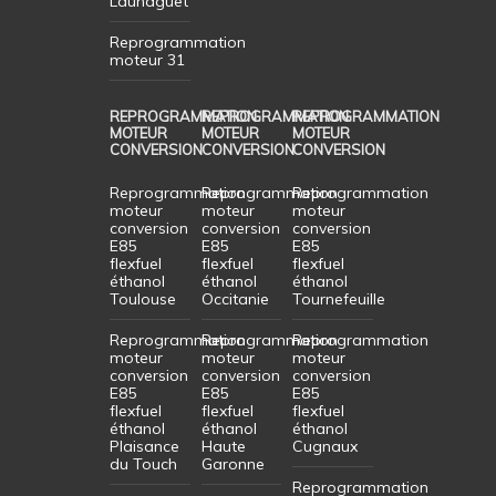
Launaguet
Reprogrammation
moteur 31
REPROGRAMMATION
REPROGRAMMATION
REPROGRAMMATION
MOTEUR
MOTEUR
MOTEUR
CONVERSION
CONVERSION
CONVERSION
Reprogrammation
Reprogrammation
Reprogrammation
moteur
moteur
moteur
conversion
conversion
conversion
E85
E85
E85
flexfuel
flexfuel
flexfuel
éthanol
éthanol
éthanol
Toulouse
Occitanie
Tournefeuille
Reprogrammation
Reprogrammation
Reprogrammation
moteur
moteur
moteur
conversion
conversion
conversion
E85
E85
E85
flexfuel
flexfuel
flexfuel
éthanol
éthanol
éthanol
Plaisance
Haute
Cugnaux
du Touch
Garonne
Reprogrammation