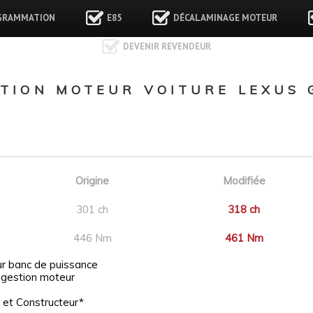
GRAMMATION
E85
DÉCALAMINAGE MOTEUR
DEVENIR REVENDEUR
ION MOTEUR VOITURE LEXUS GX
Origine
Modifiée
301 ch
318 ch
446 Nm
461 Nm
ur banc de puissance
 gestion moteur
 et Constructeur*