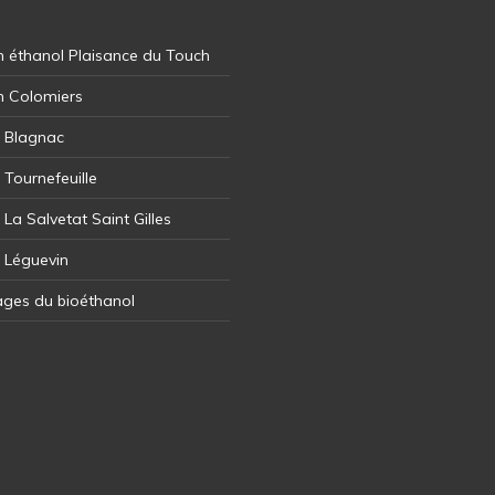
 éthanol Plaisance du Touch
n Colomiers
l Blagnac
 Tournefeuille
 La Salvetat Saint Gilles
l Léguevin
ages du bioéthanol