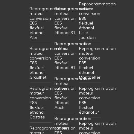
Reprogrammation
Reprogrammation
Reprogrammation
moteur
moteur
moteur
conversion
conversion
conversion
E85
E85
E85
flexfuel
flexfuel
flexfuel
éthanol
éthanol
éthanol 31
L’Isle
Albi
Jourdain
Reprogrammation
Reprogrammation
moteur
Reprogrammation
moteur
conversion
moteur
conversion
E85
conversion
E85
flexfuel
E85
flexfuel
éthanol 81
flexfuel
éthanol
éthanol
Graulhet
Montpellier
Reprogrammation
moteur
Reprogrammation
conversion
Reprogrammation
moteur
E85
moteur
conversion
flexfuel
conversion
E85
éthanol
E85
flexfuel
Auch
flexfuel
éthanol
éthanol 34
Castres
Reprogrammation
moteur
Reprogrammation
Reprogrammation
conversion
moteur
moteur
E85
conversion