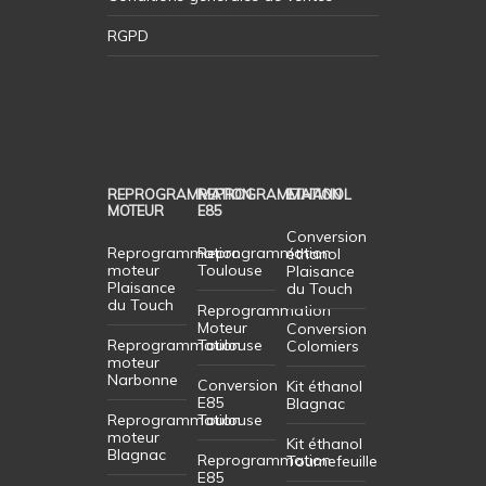
RGPD
REPROGRAMMATION
REPROGRAMMATION
ETHANOL
MOTEUR
E85
Conversion
Reprogrammation
Reprogrammation
éthanol
moteur
Toulouse
Plaisance
Plaisance
du Touch
du Touch
Reprogrammation
Moteur
Conversion
Reprogrammation
Toulouse
Colomiers
moteur
Narbonne
Conversion
Kit éthanol
E85
Blagnac
Reprogrammation
Toulouse
moteur
Kit éthanol
Blagnac
Reprogrammation
Tournefeuille
E85