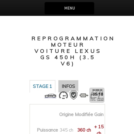
MENU
REPROGRAMMATION
MOTEUR
VOITURE LEXUS
GS 450H (3.5
V6)
STAGE 1
INFOS
Origine
Modifiée
Gain
+ 15
Puissance
345 ch
360 ch
ch