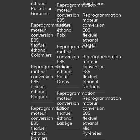
éthanol
Saint-Jean
Reprogrammation
Portet sur
moteur
Garonne
conversion
Reprogrammation
E85
moteur
Reprogrammation
flexfuel
conversion
moteur
éthanol
E85
conversion
Foix
flexfuel
E85
éthanol
flexfuel
Verfeil
Reprogrammation
éthanol
moteur
Colomiers
conversion
Reprogrammation
E85
moteur
Reprogrammation
flexfuel
conversion
moteur
éthanol
E85
conversion
Saint-
flexfuel
E85
Orens
éthanol
flexfuel
Nailloux
éthanol
Reprogrammation
Blagnac
moteur
Reprogrammation
conversion
moteur
Reprogrammation
E85
conversion
moteur
flexfuel
E85
conversion
éthanol
flexfuel
E85
Labège
éthanol
flexfuel
Midi
éthanol
Pyrénées
Pamiers