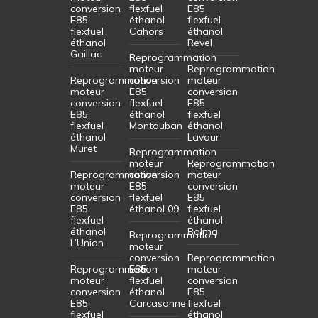
conversion
flexfuel
E85
E85
éthanol
flexfuel
flexfuel
Cahors
éthanol
éthanol
Revel
Gaillac
Reprogrammation
moteur
Reprogrammation
Reprogrammation
conversion
moteur
moteur
E85
conversion
conversion
flexfuel
E85
E85
éthanol
flexfuel
flexfuel
Montauban
éthanol
éthanol
Lavaur
Muret
Reprogrammation
moteur
Reprogrammation
Reprogrammation
conversion
moteur
moteur
E85
conversion
conversion
flexfuel
E85
E85
éthanol 09
flexfuel
flexfuel
éthanol
éthanol
Balma
Reprogrammation
L’Union
moteur
conversion
Reprogrammation
Reprogrammation
E85
moteur
moteur
flexfuel
conversion
conversion
éthanol
E85
E85
Carcasonne
flexfuel
flexfuel
éthanol