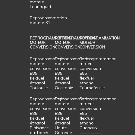
moteur
Launaguet
Reprogrammation
moteur 31
REPROGRAMMATION
REPROGRAMMATION
REPROGRAMMATION
MOTEUR
MOTEUR
MOTEUR
CONVERSION
CONVERSION
CONVERSION
Reprogrammation
Reprogrammation
Reprogrammation
moteur
moteur
moteur
conversion
conversion
conversion
E85
E85
E85
flexfuel
flexfuel
flexfuel
éthanol
éthanol
éthanol
Toulouse
Occitanie
Tournefeuille
Reprogrammation
Reprogrammation
Reprogrammation
moteur
moteur
moteur
conversion
conversion
conversion
E85
E85
E85
flexfuel
flexfuel
flexfuel
éthanol
éthanol
éthanol
Plaisance
Haute
Cugnaux
du Touch
Garonne