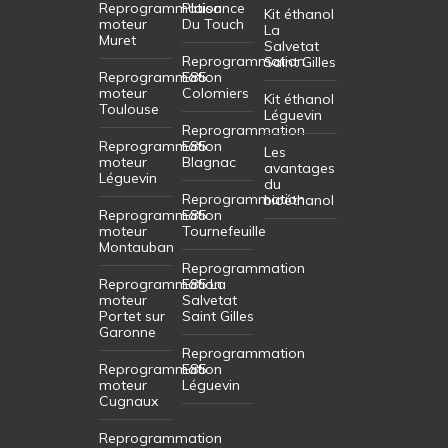
Reprogrammation
Plaisance
Kit éthanol
moteur
Du Touch
La
Muret
Salvetat
Reprogrammation
Saint Gilles
Reprogrammation
E85
moteur
Colomiers
Kit éthanol
Toulouse
Léguevin
Reprogrammation
Reprogrammation
E85
Les
moteur
Blagnac
avantages
Léguevin
du
Reprogrammation
bioéthanol
Reprogrammation
E85
moteur
Tournefeuille
Montauban
Reprogrammation
Reprogrammation
E85 La
moteur
Salvetat
Portet sur
Saint Gilles
Garonne
Reprogrammation
Reprogrammation
E85
moteur
Léguevin
Cugnaux
Reprogrammation