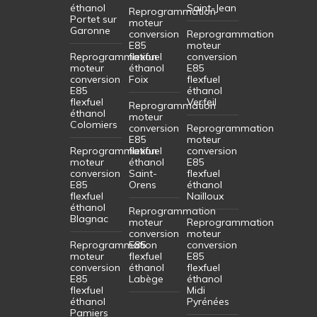
éthanol
Saint-Jean
Reprogrammation
Portet sur
moteur
Garonne
conversion
Reprogrammation
E85
moteur
Reprogrammation
flexfuel
conversion
moteur
éthanol
E85
conversion
Foix
flexfuel
E85
éthanol
flexfuel
Verfeil
Reprogrammation
éthanol
moteur
Colomiers
conversion
Reprogrammation
E85
moteur
Reprogrammation
flexfuel
conversion
moteur
éthanol
E85
conversion
Saint-
flexfuel
E85
Orens
éthanol
flexfuel
Nailloux
éthanol
Reprogrammation
Blagnac
moteur
Reprogrammation
conversion
moteur
Reprogrammation
E85
conversion
moteur
flexfuel
E85
conversion
éthanol
flexfuel
E85
Labège
éthanol
flexfuel
Midi
éthanol
Pyrénées
Pamiers