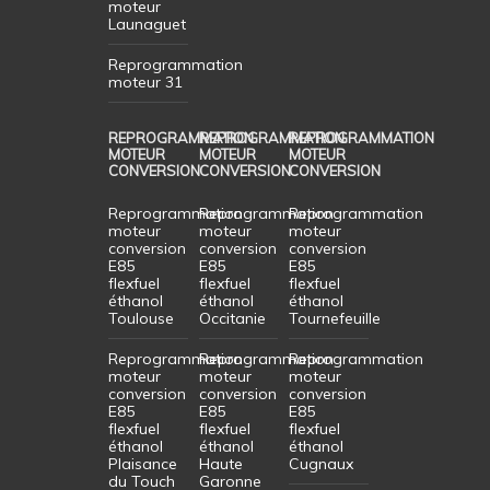
moteur
Launaguet
Reprogrammation
moteur 31
REPROGRAMMATION
REPROGRAMMATION
REPROGRAMMATION
MOTEUR
MOTEUR
MOTEUR
CONVERSION
CONVERSION
CONVERSION
Reprogrammation
Reprogrammation
Reprogrammation
moteur
moteur
moteur
conversion
conversion
conversion
E85
E85
E85
flexfuel
flexfuel
flexfuel
éthanol
éthanol
éthanol
Toulouse
Occitanie
Tournefeuille
Reprogrammation
Reprogrammation
Reprogrammation
moteur
moteur
moteur
conversion
conversion
conversion
E85
E85
E85
flexfuel
flexfuel
flexfuel
éthanol
éthanol
éthanol
Plaisance
Haute
Cugnaux
du Touch
Garonne