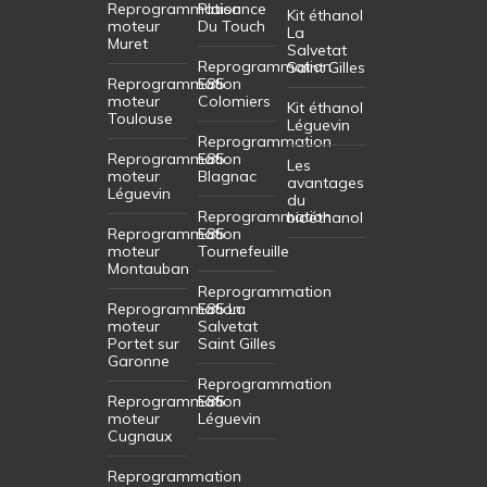
Reprogrammation
Plaisance
Kit éthanol
moteur
Du Touch
La
Muret
Salvetat
Reprogrammation
Saint Gilles
Reprogrammation
E85
moteur
Colomiers
Kit éthanol
Toulouse
Léguevin
Reprogrammation
Reprogrammation
E85
Les
moteur
Blagnac
avantages
Léguevin
du
Reprogrammation
bioéthanol
Reprogrammation
E85
moteur
Tournefeuille
Montauban
Reprogrammation
Reprogrammation
E85 La
moteur
Salvetat
Portet sur
Saint Gilles
Garonne
Reprogrammation
Reprogrammation
E85
moteur
Léguevin
Cugnaux
Reprogrammation