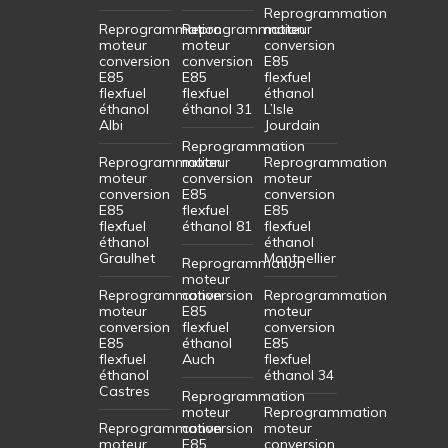
Reprogrammation
Reprogrammation
Reprogrammation
moteur
moteur
moteur
conversion
conversion
conversion
E85
E85
E85
flexfuel
flexfuel
flexfuel
éthanol
éthanol
éthanol 31
L’Isle
Albi
Jourdain
Reprogrammation
Reprogrammation
moteur
Reprogrammation
moteur
conversion
moteur
conversion
E85
conversion
E85
flexfuel
E85
flexfuel
éthanol 81
flexfuel
éthanol
éthanol
Graulhet
Montpellier
Reprogrammation
moteur
Reprogrammation
conversion
Reprogrammation
moteur
E85
moteur
conversion
flexfuel
conversion
E85
éthanol
E85
flexfuel
Auch
flexfuel
éthanol
éthanol 34
Castres
Reprogrammation
moteur
Reprogrammation
Reprogrammation
conversion
moteur
moteur
E85
conversion