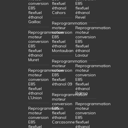
conversion
flexfuel
E85
E85
éthanol
flexfuel
flexfuel
Cahors
éthanol
éthanol
Revel
Gaillac
Reprogrammation
moteur
Reprogrammation
Reprogrammation
conversion
moteur
moteur
E85
conversion
conversion
flexfuel
E85
E85
éthanol
flexfuel
flexfuel
Montauban
éthanol
éthanol
Lavaur
Muret
Reprogrammation
moteur
Reprogrammation
Reprogrammation
conversion
moteur
moteur
E85
conversion
conversion
flexfuel
E85
E85
éthanol 09
flexfuel
flexfuel
éthanol
éthanol
Balma
Reprogrammation
L’Union
moteur
conversion
Reprogrammation
Reprogrammation
E85
moteur
moteur
flexfuel
conversion
conversion
éthanol
E85
E85
Carcasonne
flexfuel
flexfuel
éthanol