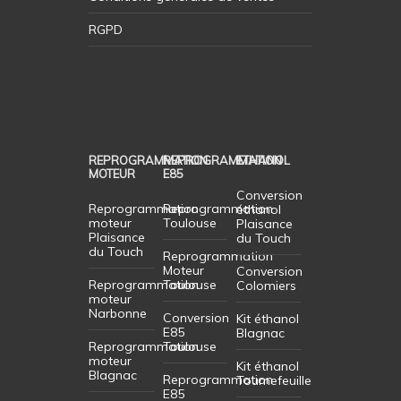
RGPD
REPROGRAMMATION
REPROGRAMMATION
ETHANOL
MOTEUR
E85
Conversion
Reprogrammation
Reprogrammation
éthanol
moteur
Toulouse
Plaisance
Plaisance
du Touch
du Touch
Reprogrammation
Moteur
Conversion
Reprogrammation
Toulouse
Colomiers
moteur
Narbonne
Conversion
Kit éthanol
E85
Blagnac
Reprogrammation
Toulouse
moteur
Kit éthanol
Blagnac
Reprogrammation
Tournefeuille
E85