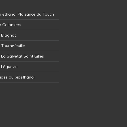
 éthanol Plaisance du Touch
n Colomiers
l Blagnac
 Tournefeuille
 La Salvetat Saint Gilles
l Léguevin
ages du bioéthanol