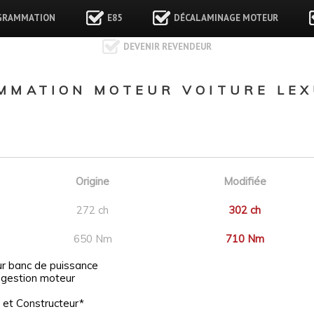
GRAMMATION
E85
DÉCALAMINAGE MOTEUR
DEVENIR REVENDEUR
MMATION MOTEUR VOITURE LEX
Origine
Modifiée
272 ch
302 ch
650 Nm
710 Nm
ur banc de puissance
 gestion moteur
 et Constructeur*