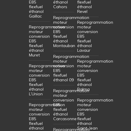
E85
éthanol
flexfuel
flexfuel
Cahors
éthanol
éthanol
Revel
Gaillac
Reprogrammation
moteur
Reprogrammation
Reprogrammation
conversion
moteur
moteur
E85
conversion
conversion
flexfuel
E85
E85
éthanol
flexfuel
flexfuel
Montauban
éthanol
éthanol
Lavaur
Muret
Reprogrammation
moteur
Reprogrammation
Reprogrammation
conversion
moteur
moteur
E85
conversion
conversion
flexfuel
E85
E85
éthanol 09
flexfuel
flexfuel
éthanol
éthanol
Balma
Reprogrammation
L’Union
moteur
conversion
Reprogrammation
Reprogrammation
E85
moteur
moteur
flexfuel
conversion
conversion
éthanol
E85
E85
Carcasonne
flexfuel
flexfuel
éthanol
éthanol
Saint-Jean
Reprogrammation