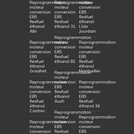
Reprogrammation
Reprogrammation
moteur
moteur
moteur
conversion
conversion
conversion
E85
E85
E85
flexfuel
flexfuel
flexfuel
éthanol
éthanol
éthanol 31
L’Isle
Albi
Jourdain
Reprogrammation
Reprogrammation
moteur
Reprogrammation
moteur
conversion
moteur
conversion
E85
conversion
E85
flexfuel
E85
flexfuel
éthanol 81
flexfuel
éthanol
éthanol
Graulhet
Montpellier
Reprogrammation
moteur
Reprogrammation
conversion
Reprogrammation
moteur
E85
moteur
conversion
flexfuel
conversion
E85
éthanol
E85
flexfuel
Auch
flexfuel
éthanol
éthanol 34
Castres
Reprogrammation
moteur
Reprogrammation
Reprogrammation
conversion
moteur
moteur
E85
conversion
conversion
flexfuel
E85