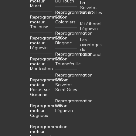
moteur
Du Touch
La
Muret
Salvetat
Reprogrammation
Saint Gilles
Reprogrammation
E85
moteur
Colomiers
Kit éthanol
Toulouse
Léguevin
Reprogrammation
Reprogrammation
E85
Les
moteur
Blagnac
avantages
Léguevin
du
Reprogrammation
bioéthanol
Reprogrammation
E85
moteur
Tournefeuille
Montauban
Reprogrammation
Reprogrammation
E85 La
moteur
Salvetat
Portet sur
Saint Gilles
Garonne
Reprogrammation
Reprogrammation
E85
moteur
Léguevin
Cugnaux
Reprogrammation
moteur