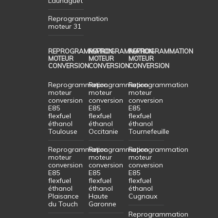
Launaguet
Reprogrammation
moteur 31
REPROGRAMMATION
REPROGRAMMATION
REPROGRAMMATION
MOTEUR
MOTEUR
MOTEUR
CONVERSION
CONVERSION
CONVERSION
Reprogrammation
Reprogrammation
Reprogrammation
moteur
moteur
moteur
conversion
conversion
conversion
E85
E85
E85
flexfuel
flexfuel
flexfuel
éthanol
éthanol
éthanol
Toulouse
Occitanie
Tournefeuille
Reprogrammation
Reprogrammation
Reprogrammation
moteur
moteur
moteur
conversion
conversion
conversion
E85
E85
E85
flexfuel
flexfuel
flexfuel
éthanol
éthanol
éthanol
Plaisance
Haute
Cugnaux
du Touch
Garonne
Reprogrammation