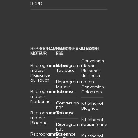
RGPD
REPROGRAMMATION
REPROGRAMMATION
ETHANOL
MOTEUR
E85
Conversion
Reprogrammation
Reprogrammation
éthanol
moteur
Toulouse
Plaisance
Plaisance
du Touch
du Touch
Reprogrammation
Moteur
Conversion
Reprogrammation
Toulouse
Colomiers
moteur
Narbonne
Conversion
Kit éthanol
E85
Blagnac
Reprogrammation
Toulouse
moteur
Kit éthanol
Blagnac
Reprogrammation
Tournefeuille
E85
Reprogrammation
Plaisance
Kit éthanol