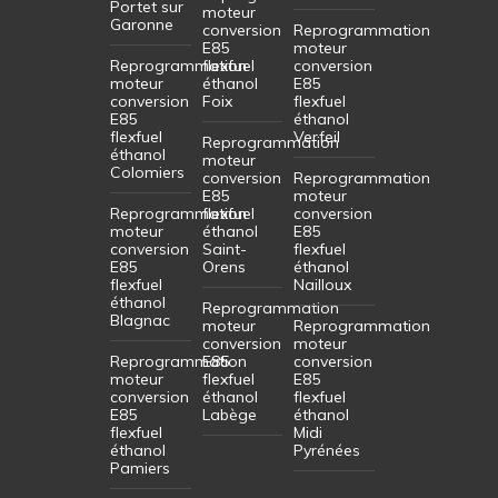
Portet sur
moteur
Garonne
conversion
Reprogrammation
E85
moteur
Reprogrammation
flexfuel
conversion
moteur
éthanol
E85
conversion
Foix
flexfuel
E85
éthanol
flexfuel
Verfeil
Reprogrammation
éthanol
moteur
Colomiers
conversion
Reprogrammation
E85
moteur
Reprogrammation
flexfuel
conversion
moteur
éthanol
E85
conversion
Saint-
flexfuel
E85
Orens
éthanol
flexfuel
Nailloux
éthanol
Reprogrammation
Blagnac
moteur
Reprogrammation
conversion
moteur
Reprogrammation
E85
conversion
moteur
flexfuel
E85
conversion
éthanol
flexfuel
E85
Labège
éthanol
flexfuel
Midi
éthanol
Pyrénées
Pamiers