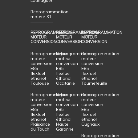
Launaguet
Reprogrammation
moteur 31
REPROGRAMMATION
REPROGRAMMATION
REPROGRAMMATION
MOTEUR
MOTEUR
MOTEUR
CONVERSION
CONVERSION
CONVERSION
Reprogrammation
Reprogrammation
Reprogrammation
moteur
moteur
moteur
conversion
conversion
conversion
E85
E85
E85
flexfuel
flexfuel
flexfuel
éthanol
éthanol
éthanol
Toulouse
Occitanie
Tournefeuille
Reprogrammation
Reprogrammation
Reprogrammation
moteur
moteur
moteur
conversion
conversion
conversion
E85
E85
E85
flexfuel
flexfuel
flexfuel
éthanol
éthanol
éthanol
Plaisance
Haute
Cugnaux
du Touch
Garonne
Reprogrammation