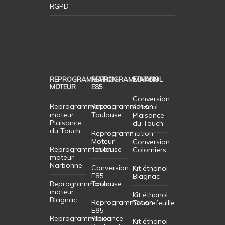
RGPD
REPROGRAMMATION
REPROGRAMMATION
ETHANOL
MOTEUR
E85
Conversion
Reprogrammation
Reprogrammation
éthanol
moteur
Toulouse
Plaisance
Plaisance
du Touch
du Touch
Reprogrammation
Moteur
Conversion
Reprogrammation
Toulouse
Colomiers
moteur
Narbonne
Conversion
Kit éthanol
E85
Blagnac
Reprogrammation
Toulouse
moteur
Kit éthanol
Blagnac
Reprogrammation
Tournefeuille
E85
Reprogrammation
Plaisance
Kit éthanol