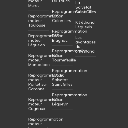
moteur
Du Touch
La
Muret
Salvetat
Reprogrammation
Saint Gilles
Reprogrammation
E85
moteur
Colomiers
Kit éthanol
Toulouse
Léguevin
Reprogrammation
Reprogrammation
E85
Les
moteur
Blagnac
avantages
Léguevin
du
Reprogrammation
bioéthanol
Reprogrammation
E85
moteur
Tournefeuille
Montauban
Reprogrammation
Reprogrammation
E85 La
moteur
Salvetat
Portet sur
Saint Gilles
Garonne
Reprogrammation
Reprogrammation
E85
moteur
Léguevin
Cugnaux
Reprogrammation
moteur