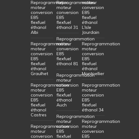
Reprogrammation
Reprogrammation
moteur
moteur
moteur
conversion
conversion
conversion
E85
E85
E85
flexfuel
flexfuel
flexfuel
éthanol
éthanol
éthanol 31
L’Isle
Albi
Jourdain
Reprogrammation
Reprogrammation
moteur
Reprogrammation
moteur
conversion
moteur
conversion
E85
conversion
E85
flexfuel
E85
flexfuel
éthanol 81
flexfuel
éthanol
éthanol
Graulhet
Montpellier
Reprogrammation
moteur
Reprogrammation
conversion
Reprogrammation
moteur
E85
moteur
conversion
flexfuel
conversion
E85
éthanol
E85
flexfuel
Auch
flexfuel
éthanol
éthanol 34
Castres
Reprogrammation
moteur
Reprogrammation
Reprogrammation
conversion
moteur
moteur
E85
conversion
conversion
flexfuel
E85