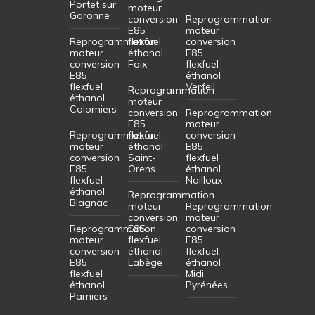
Portet sur
moteur
Garonne
conversion
Reprogrammation
E85
moteur
Reprogrammation
flexfuel
conversion
moteur
éthanol
E85
conversion
Foix
flexfuel
E85
éthanol
flexfuel
Verfeil
Reprogrammation
éthanol
moteur
Colomiers
conversion
Reprogrammation
E85
moteur
Reprogrammation
flexfuel
conversion
moteur
éthanol
E85
conversion
Saint-
flexfuel
E85
Orens
éthanol
flexfuel
Nailloux
éthanol
Reprogrammation
Blagnac
moteur
Reprogrammation
conversion
moteur
Reprogrammation
E85
conversion
moteur
flexfuel
E85
conversion
éthanol
flexfuel
E85
Labège
éthanol
flexfuel
Midi
éthanol
Pyrénées
Pamiers