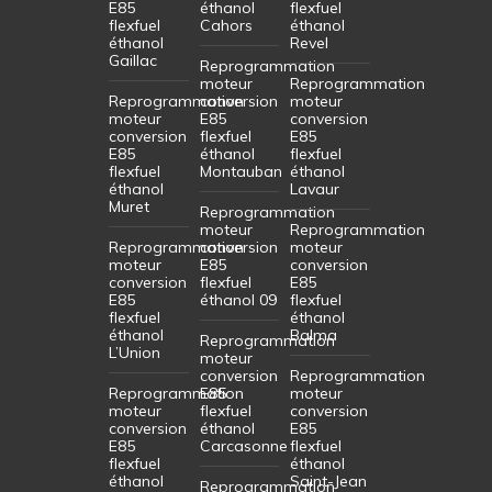
E85
éthanol
flexfuel
flexfuel
Cahors
éthanol
éthanol
Revel
Gaillac
Reprogrammation
moteur
Reprogrammation
Reprogrammation
conversion
moteur
moteur
E85
conversion
conversion
flexfuel
E85
E85
éthanol
flexfuel
flexfuel
Montauban
éthanol
éthanol
Lavaur
Muret
Reprogrammation
moteur
Reprogrammation
Reprogrammation
conversion
moteur
moteur
E85
conversion
conversion
flexfuel
E85
E85
éthanol 09
flexfuel
flexfuel
éthanol
éthanol
Balma
Reprogrammation
L’Union
moteur
conversion
Reprogrammation
Reprogrammation
E85
moteur
moteur
flexfuel
conversion
conversion
éthanol
E85
E85
Carcasonne
flexfuel
flexfuel
éthanol
éthanol
Saint-Jean
Reprogrammation