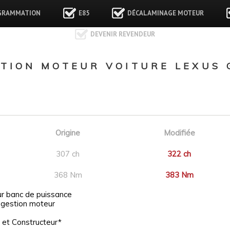
GRAMMATION
E85
DÉCALAMINAGE MOTEUR
DEVENIR REVENDEUR
ION MOTEUR VOITURE LEXUS GS
Origine
Modifiée
307 ch
322 ch
368 Nm
383 Nm
ur banc de puissance
 gestion moteur
 et Constructeur*