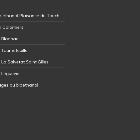
 éthanol Plaisance du Touch
n Colomiers
l Blagnac
 Tournefeuille
 La Salvetat Saint Gilles
l Léguevin
ages du bioéthanol