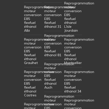
Reprogrammation
Reprogrammation
Reprogrammation
moteur
moteur
moteur
conversion
conversion
conversion
E85
E85
E85
flexfuel
flexfuel
flexfuel
éthanol
éthanol
éthanol 31
L’Isle
Albi
Jourdain
Reprogrammation
Reprogrammation
moteur
Reprogrammation
moteur
conversion
moteur
conversion
E85
conversion
E85
flexfuel
E85
flexfuel
éthanol 81
flexfuel
éthanol
éthanol
Graulhet
Montpellier
Reprogrammation
moteur
Reprogrammation
conversion
Reprogrammation
moteur
E85
moteur
conversion
flexfuel
conversion
E85
éthanol
E85
flexfuel
Auch
flexfuel
éthanol
éthanol 34
Castres
Reprogrammation
moteur
Reprogrammation
Reprogrammation
conversion
moteur
moteur
E85
conversion