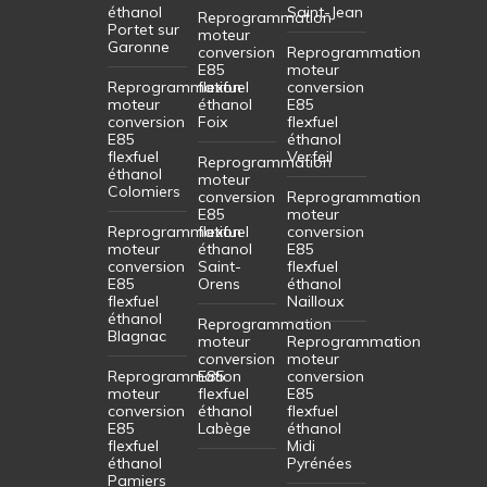
éthanol
Saint-Jean
Reprogrammation
Portet sur
moteur
Garonne
conversion
Reprogrammation
E85
moteur
Reprogrammation
flexfuel
conversion
moteur
éthanol
E85
conversion
Foix
flexfuel
E85
éthanol
flexfuel
Verfeil
Reprogrammation
éthanol
moteur
Colomiers
conversion
Reprogrammation
E85
moteur
Reprogrammation
flexfuel
conversion
moteur
éthanol
E85
conversion
Saint-
flexfuel
E85
Orens
éthanol
flexfuel
Nailloux
éthanol
Reprogrammation
Blagnac
moteur
Reprogrammation
conversion
moteur
Reprogrammation
E85
conversion
moteur
flexfuel
E85
conversion
éthanol
flexfuel
E85
Labège
éthanol
flexfuel
Midi
éthanol
Pyrénées
Pamiers