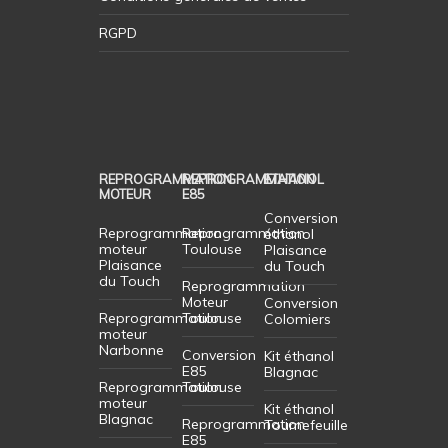
RGPD
REPROGRAMMATION
REPROGRAMMATION
ETHANOL
MOTEUR
E85
Conversion
Reprogrammation
Reprogrammation
éthanol
moteur
Toulouse
Plaisance
Plaisance
du Touch
du Touch
Reprogrammation
Moteur
Conversion
Reprogrammation
Toulouse
Colomiers
moteur
Narbonne
Conversion
Kit éthanol
E85
Blagnac
Reprogrammation
Toulouse
moteur
Kit éthanol
Blagnac
Reprogrammation
Tournefeuille
E85