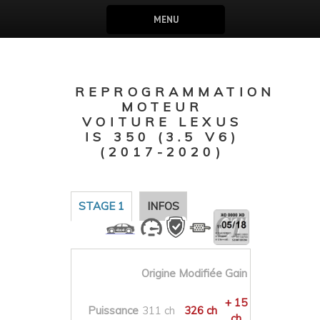
MENU
REPROGRAMMATION
MOTEUR
VOITURE LEXUS
IS 350 (3.5 V6)
(2017-2020)
STAGE 1
INFOS
Origine
Modifiée
Gain
+ 15
Puissance
311 ch
326 ch
ch