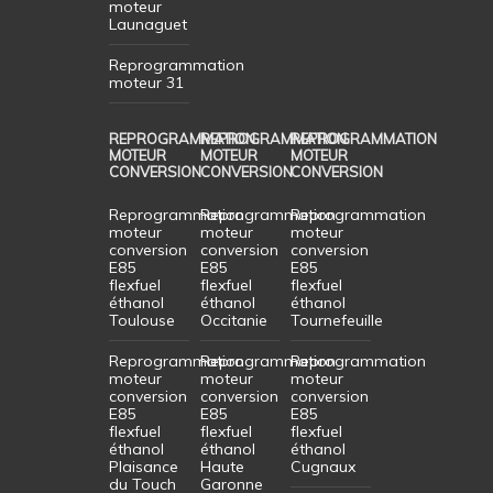
moteur
Launaguet
Reprogrammation
moteur 31
REPROGRAMMATION
REPROGRAMMATION
REPROGRAMMATION
MOTEUR
MOTEUR
MOTEUR
CONVERSION
CONVERSION
CONVERSION
Reprogrammation
Reprogrammation
Reprogrammation
moteur
moteur
moteur
conversion
conversion
conversion
E85
E85
E85
flexfuel
flexfuel
flexfuel
éthanol
éthanol
éthanol
Toulouse
Occitanie
Tournefeuille
Reprogrammation
Reprogrammation
Reprogrammation
moteur
moteur
moteur
conversion
conversion
conversion
E85
E85
E85
flexfuel
flexfuel
flexfuel
éthanol
éthanol
éthanol
Plaisance
Haute
Cugnaux
du Touch
Garonne