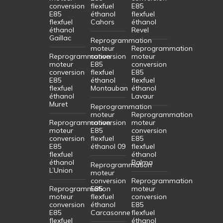
conversion
flexfuel
E85
E85
éthanol
flexfuel
flexfuel
Cahors
éthanol
éthanol
Revel
Gaillac
Reprogrammation
moteur
Reprogrammation
Reprogrammation
conversion
moteur
moteur
E85
conversion
conversion
flexfuel
E85
E85
éthanol
flexfuel
flexfuel
Montauban
éthanol
éthanol
Lavaur
Muret
Reprogrammation
moteur
Reprogrammation
Reprogrammation
conversion
moteur
moteur
E85
conversion
conversion
flexfuel
E85
E85
éthanol 09
flexfuel
flexfuel
éthanol
éthanol
Balma
Reprogrammation
L’Union
moteur
conversion
Reprogrammation
Reprogrammation
E85
moteur
moteur
flexfuel
conversion
conversion
éthanol
E85
E85
Carcasonne
flexfuel
flexfuel
éthanol