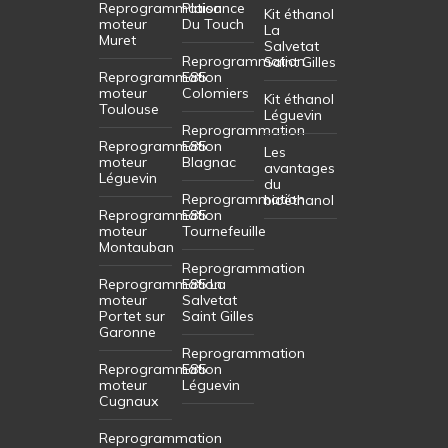
Reprogrammation
Plaisance
Kit éthanol
moteur
Du Touch
La
Muret
Salvetat
Reprogrammation
Saint Gilles
Reprogrammation
E85
moteur
Colomiers
Kit éthanol
Toulouse
Léguevin
Reprogrammation
Reprogrammation
E85
Les
moteur
Blagnac
avantages
Léguevin
du
Reprogrammation
bioéthanol
Reprogrammation
E85
moteur
Tournefeuille
Montauban
Reprogrammation
Reprogrammation
E85 La
moteur
Salvetat
Portet sur
Saint Gilles
Garonne
Reprogrammation
Reprogrammation
E85
moteur
Léguevin
Cugnaux
Reprogrammation