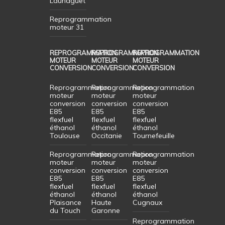
Launaguet
Reprogrammation
moteur 31
REPROGRAMMATION
REPROGRAMMATION
REPROGRAMMATION
MOTEUR
MOTEUR
MOTEUR
CONVERSION
CONVERSION
CONVERSION
Reprogrammation
Reprogrammation
Reprogrammation
moteur
moteur
moteur
conversion
conversion
conversion
E85
E85
E85
flexfuel
flexfuel
flexfuel
éthanol
éthanol
éthanol
Toulouse
Occitanie
Tournefeuille
Reprogrammation
Reprogrammation
Reprogrammation
moteur
moteur
moteur
conversion
conversion
conversion
E85
E85
E85
flexfuel
flexfuel
flexfuel
éthanol
éthanol
éthanol
Plaisance
Haute
Cugnaux
du Touch
Garonne
Reprogrammation