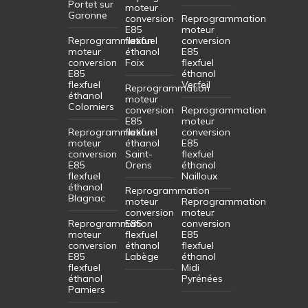
Portet sur
moteur
Garonne
conversion
Reprogrammation
E85
moteur
Reprogrammation
flexfuel
conversion
moteur
éthanol
E85
conversion
Foix
flexfuel
E85
éthanol
flexfuel
Verfeil
Reprogrammation
éthanol
moteur
Colomiers
conversion
Reprogrammation
E85
moteur
Reprogrammation
flexfuel
conversion
moteur
éthanol
E85
conversion
Saint-
flexfuel
E85
Orens
éthanol
flexfuel
Nailloux
éthanol
Reprogrammation
Blagnac
moteur
Reprogrammation
conversion
moteur
Reprogrammation
E85
conversion
moteur
flexfuel
E85
conversion
éthanol
flexfuel
E85
Labège
éthanol
flexfuel
Midi
éthanol
Pyrénées
Pamiers