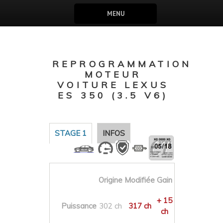
MENU
REPROGRAMMATION
MOTEUR
VOITURE LEXUS
ES 350 (3.5 V6)
STAGE 1
INFOS
Origine
Modifiée
Gain
+ 15
Puissance
302 ch
317 ch
ch