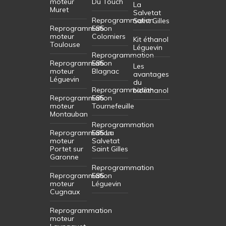
moteur
Du Touch
La
Muret
Salvetat
Reprogrammation
Saint Gilles
Reprogrammation
E85
moteur
Colomiers
Kit éthanol
Toulouse
Léguevin
Reprogrammation
Reprogrammation
E85
Les
moteur
Blagnac
avantages
Léguevin
du
Reprogrammation
bioéthanol
Reprogrammation
E85
moteur
Tournefeuille
Montauban
Reprogrammation
Reprogrammation
E85 La
moteur
Salvetat
Portet sur
Saint Gilles
Garonne
Reprogrammation
Reprogrammation
E85
moteur
Léguevin
Cugnaux
Reprogrammation
moteur