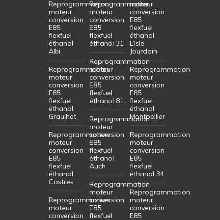
Reprogrammation
Reprogrammation
moteur
moteur
moteur
conversion
conversion
conversion
E85
E85
E85
flexfuel
flexfuel
flexfuel
éthanol
éthanol
éthanol 31
L’Isle
Albi
Jourdain
Reprogrammation
Reprogrammation
moteur
Reprogrammation
moteur
conversion
moteur
conversion
E85
conversion
E85
flexfuel
E85
flexfuel
éthanol 81
flexfuel
éthanol
éthanol
Graulhet
Montpellier
Reprogrammation
moteur
Reprogrammation
conversion
Reprogrammation
moteur
E85
moteur
conversion
flexfuel
conversion
E85
éthanol
E85
flexfuel
Auch
flexfuel
éthanol
éthanol 34
Castres
Reprogrammation
moteur
Reprogrammation
Reprogrammation
conversion
moteur
moteur
E85
conversion
conversion
flexfuel
E85