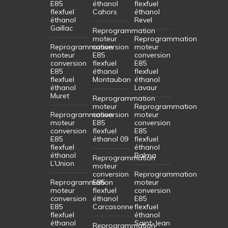
E85
éthanol
flexfuel
flexfuel
Cahors
éthanol
éthanol
Revel
Gaillac
Reprogrammation
moteur
Reprogrammation
Reprogrammation
conversion
moteur
moteur
E85
conversion
conversion
flexfuel
E85
E85
éthanol
flexfuel
flexfuel
Montauban
éthanol
éthanol
Lavaur
Muret
Reprogrammation
moteur
Reprogrammation
Reprogrammation
conversion
moteur
moteur
E85
conversion
conversion
flexfuel
E85
E85
éthanol 09
flexfuel
flexfuel
éthanol
éthanol
Balma
Reprogrammation
L’Union
moteur
conversion
Reprogrammation
Reprogrammation
E85
moteur
moteur
flexfuel
conversion
conversion
éthanol
E85
E85
Carcasonne
flexfuel
flexfuel
éthanol
éthanol
Saint-Jean
Reprogrammation