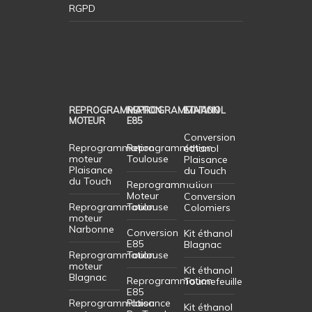
RGPD
REPROGRAMMATION
REPROGRAMMATION
ETHANOL
MOTEUR
E85
Conversion
Reprogrammation
Reprogrammation
éthanol
moteur
Toulouse
Plaisance
Plaisance
du Touch
du Touch
Reprogrammation
Moteur
Conversion
Reprogrammation
Toulouse
Colomiers
moteur
Narbonne
Conversion
Kit éthanol
E85
Blagnac
Reprogrammation
Toulouse
moteur
Kit éthanol
Blagnac
Reprogrammation
Tournefeuille
E85
Reprogrammation
Plaisance
Kit éthanol