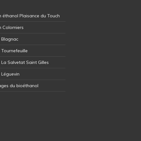
 éthanol Plaisance du Touch
n Colomiers
l Blagnac
 Tournefeuille
 La Salvetat Saint Gilles
l Léguevin
ages du bioéthanol