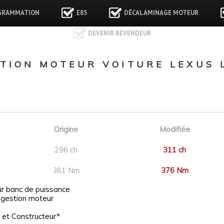
GRAMMATION
E85
DÉCALAMINAGE MOTEUR
DEVENIR REVENDEUR
ION MOTEUR VOITURE LEXUS LM
Origine
Modifiée
296 ch
311 ch
361 Nm
376 Nm
ur banc de puissance
 gestion moteur
 et Constructeur*