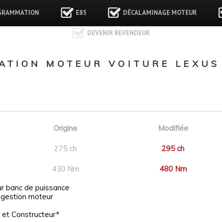
GRAMMATION
E85
DÉCALAMINAGE MOTEUR
DEVENIR REVENDEUR
TION MOTEUR VOITURE LEXUS N
Origine
Modifiée
275 ch
295 ch
430 Nm
480 Nm
ur banc de puissance
 gestion moteur
 et Constructeur*