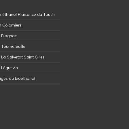
 éthanol Plaisance du Touch
n Colomiers
l Blagnac
 Tournefeuille
 La Salvetat Saint Gilles
l Léguevin
ages du bioéthanol