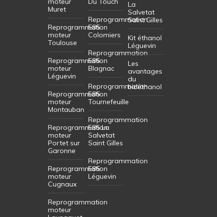
moteur
Du Touch
La
Muret
Salvetat
Reprogrammation
Saint Gilles
Reprogrammation
E85
moteur
Colomiers
Kit éthanol
Toulouse
Léguevin
Reprogrammation
Reprogrammation
E85
Les
moteur
Blagnac
avantages
Léguevin
du
Reprogrammation
bioéthanol
Reprogrammation
E85
moteur
Tournefeuille
Montauban
Reprogrammation
Reprogrammation
E85 La
moteur
Salvetat
Portet sur
Saint Gilles
Garonne
Reprogrammation
Reprogrammation
E85
moteur
Léguevin
Cugnaux
Reprogrammation
moteur