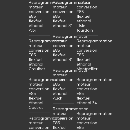
Reprogrammation
Reprogrammation
moteur
moteur
moteur
conversion
conversion
conversion
E85
E85
E85
flexfuel
flexfuel
flexfuel
éthanol
éthanol
éthanol 31
L’Isle
Albi
Jourdain
Reprogrammation
Reprogrammation
moteur
Reprogrammation
moteur
conversion
moteur
conversion
E85
conversion
E85
flexfuel
E85
flexfuel
éthanol 81
flexfuel
éthanol
éthanol
Graulhet
Montpellier
Reprogrammation
moteur
Reprogrammation
conversion
Reprogrammation
moteur
E85
moteur
conversion
flexfuel
conversion
E85
éthanol
E85
flexfuel
Auch
flexfuel
éthanol
éthanol 34
Castres
Reprogrammation
moteur
Reprogrammation
Reprogrammation
conversion
moteur
moteur
E85
conversion
conversion
flexfuel
E85