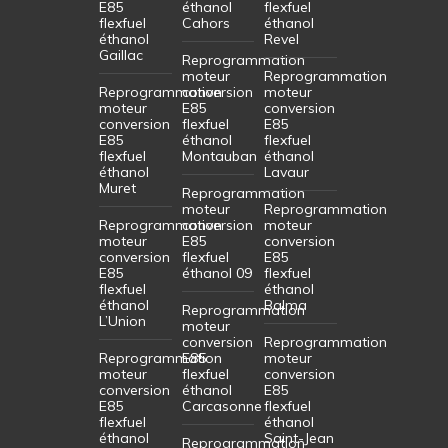
E85
éthanol
flexfuel
flexfuel
Cahors
éthanol
éthanol
Revel
Gaillac
Reprogrammation
moteur
Reprogrammation
Reprogrammation
conversion
moteur
moteur
E85
conversion
conversion
flexfuel
E85
E85
éthanol
flexfuel
flexfuel
Montauban
éthanol
éthanol
Lavaur
Muret
Reprogrammation
moteur
Reprogrammation
Reprogrammation
conversion
moteur
moteur
E85
conversion
conversion
flexfuel
E85
E85
éthanol 09
flexfuel
flexfuel
éthanol
éthanol
Balma
Reprogrammation
L’Union
moteur
conversion
Reprogrammation
Reprogrammation
E85
moteur
moteur
flexfuel
conversion
conversion
éthanol
E85
E85
Carcasonne
flexfuel
flexfuel
éthanol
éthanol
Saint-Jean
Reprogrammation