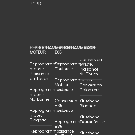
RGPD
REPROGRAMMATION
REPROGRAMMATION
ETHANOL
MOTEUR
E85
Conversion
Reprogrammation
Reprogrammation
éthanol
moteur
Toulouse
Plaisance
Plaisance
du Touch
du Touch
Reprogrammation
Moteur
Conversion
Reprogrammation
Toulouse
Colomiers
moteur
Narbonne
Conversion
Kit éthanol
E85
Blagnac
Reprogrammation
Toulouse
moteur
Kit éthanol
Blagnac
Reprogrammation
Tournefeuille
E85
Reprogrammation
Plaisance
Kit éthanol