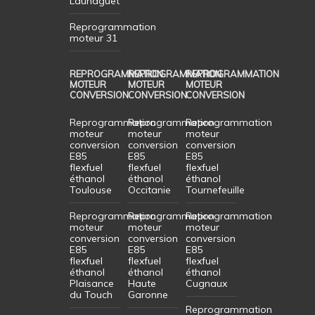
Launaguet
Reprogrammation
moteur 31
REPROGRAMMATION
REPROGRAMMATION
REPROGRAMMATION
MOTEUR
MOTEUR
MOTEUR
CONVERSION
CONVERSION
CONVERSION
Reprogrammation
Reprogrammation
Reprogrammation
moteur
moteur
moteur
conversion
conversion
conversion
E85
E85
E85
flexfuel
flexfuel
flexfuel
éthanol
éthanol
éthanol
Toulouse
Occitanie
Tournefeuille
Reprogrammation
Reprogrammation
Reprogrammation
moteur
moteur
moteur
conversion
conversion
conversion
E85
E85
E85
flexfuel
flexfuel
flexfuel
éthanol
éthanol
éthanol
Plaisance
Haute
Cugnaux
du Touch
Garonne
Reprogrammation