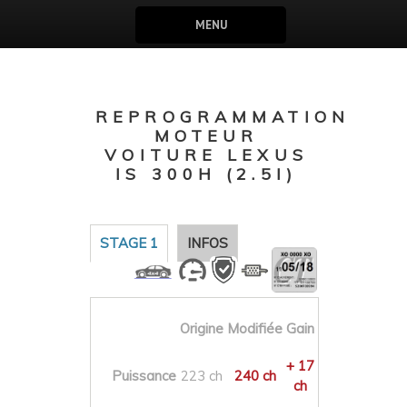
MENU
REPROGRAMMATION
MOTEUR
VOITURE LEXUS
IS 300H (2.5I)
STAGE 1
INFOS
Origine
Modifiée
Gain
+ 17
Puissance
223 ch
240 ch
ch