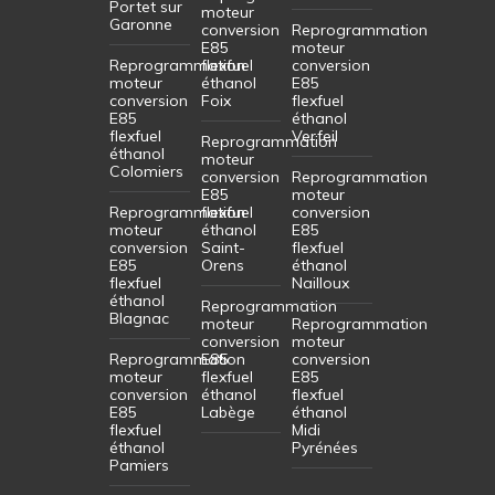
Portet sur
moteur
Garonne
conversion
Reprogrammation
E85
moteur
Reprogrammation
flexfuel
conversion
moteur
éthanol
E85
conversion
Foix
flexfuel
E85
éthanol
flexfuel
Verfeil
Reprogrammation
éthanol
moteur
Colomiers
conversion
Reprogrammation
E85
moteur
Reprogrammation
flexfuel
conversion
moteur
éthanol
E85
conversion
Saint-
flexfuel
E85
Orens
éthanol
flexfuel
Nailloux
éthanol
Reprogrammation
Blagnac
moteur
Reprogrammation
conversion
moteur
Reprogrammation
E85
conversion
moteur
flexfuel
E85
conversion
éthanol
flexfuel
E85
Labège
éthanol
flexfuel
Midi
éthanol
Pyrénées
Pamiers