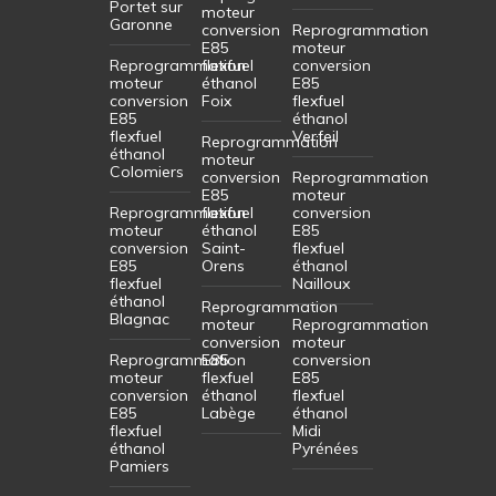
Portet sur
moteur
Garonne
conversion
Reprogrammation
E85
moteur
Reprogrammation
flexfuel
conversion
moteur
éthanol
E85
conversion
Foix
flexfuel
E85
éthanol
flexfuel
Verfeil
Reprogrammation
éthanol
moteur
Colomiers
conversion
Reprogrammation
E85
moteur
Reprogrammation
flexfuel
conversion
moteur
éthanol
E85
conversion
Saint-
flexfuel
E85
Orens
éthanol
flexfuel
Nailloux
éthanol
Reprogrammation
Blagnac
moteur
Reprogrammation
conversion
moteur
Reprogrammation
E85
conversion
moteur
flexfuel
E85
conversion
éthanol
flexfuel
E85
Labège
éthanol
flexfuel
Midi
éthanol
Pyrénées
Pamiers