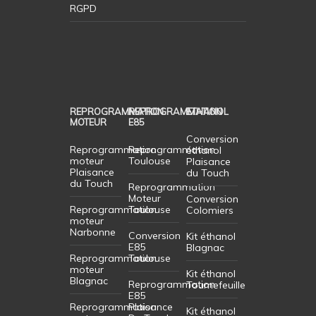
RGPD
REPROGRAMMATION
REPROGRAMMATION
ETHANOL
MOTEUR
E85
Conversion
Reprogrammation
Reprogrammation
éthanol
moteur
Toulouse
Plaisance
Plaisance
du Touch
du Touch
Reprogrammation
Moteur
Conversion
Reprogrammation
Toulouse
Colomiers
moteur
Narbonne
Conversion
Kit éthanol
E85
Blagnac
Reprogrammation
Toulouse
moteur
Kit éthanol
Blagnac
Reprogrammation
Tournefeuille
E85
Reprogrammation
Plaisance
Kit éthanol