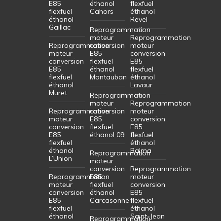
E85
éthanol
flexfuel
flexfuel
Cahors
éthanol
éthanol
Revel
Gaillac
Reprogrammation
moteur
Reprogrammation
Reprogrammation
conversion
moteur
moteur
E85
conversion
conversion
flexfuel
E85
E85
éthanol
flexfuel
flexfuel
Montauban
éthanol
éthanol
Lavaur
Muret
Reprogrammation
moteur
Reprogrammation
Reprogrammation
conversion
moteur
moteur
E85
conversion
conversion
flexfuel
E85
E85
éthanol 09
flexfuel
flexfuel
éthanol
éthanol
Balma
Reprogrammation
L’Union
moteur
conversion
Reprogrammation
Reprogrammation
E85
moteur
moteur
flexfuel
conversion
conversion
éthanol
E85
E85
Carcasonne
flexfuel
flexfuel
éthanol
éthanol
Saint-Jean
Reprogrammation