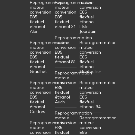
Reprogrammation
Reprogrammation
moteur
moteur
moteur
conversion
conversion
conversion
E85
E85
E85
flexfuel
flexfuel
flexfuel
éthanol
éthanol
éthanol 31
L’Isle
Albi
Jourdain
Reprogrammation
Reprogrammation
moteur
Reprogrammation
moteur
conversion
moteur
conversion
E85
conversion
E85
flexfuel
E85
flexfuel
éthanol 81
flexfuel
éthanol
éthanol
Graulhet
Montpellier
Reprogrammation
moteur
Reprogrammation
conversion
Reprogrammation
moteur
E85
moteur
conversion
flexfuel
conversion
E85
éthanol
E85
flexfuel
Auch
flexfuel
éthanol
éthanol 34
Castres
Reprogrammation
moteur
Reprogrammation
Reprogrammation
conversion
moteur
moteur
E85
conversion
conversion
flexfuel
E85