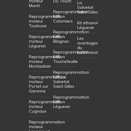
moteur
Du Touch
La
Muret
Salvetat
Reprogrammation
Saint Gilles
Reprogrammation
E85
moteur
Colomiers
Kit éthanol
Toulouse
Léguevin
Reprogrammation
Reprogrammation
E85
Les
moteur
Blagnac
avantages
Léguevin
du
Reprogrammation
bioéthanol
Reprogrammation
E85
moteur
Tournefeuille
Montauban
Reprogrammation
Reprogrammation
E85 La
moteur
Salvetat
Portet sur
Saint Gilles
Garonne
Reprogrammation
Reprogrammation
E85
moteur
Léguevin
Cugnaux
Reprogrammation
moteur