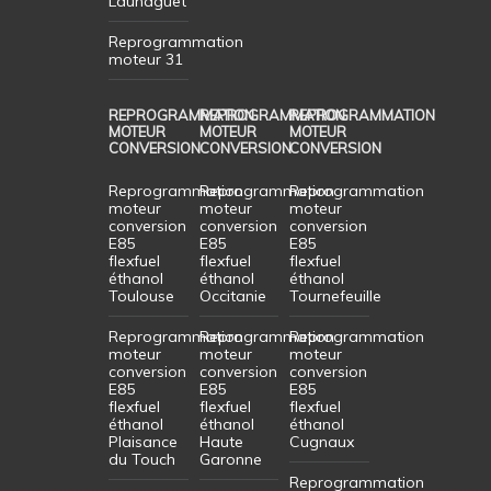
Launaguet
Reprogrammation
moteur 31
REPROGRAMMATION
REPROGRAMMATION
REPROGRAMMATION
MOTEUR
MOTEUR
MOTEUR
CONVERSION
CONVERSION
CONVERSION
Reprogrammation
Reprogrammation
Reprogrammation
moteur
moteur
moteur
conversion
conversion
conversion
E85
E85
E85
flexfuel
flexfuel
flexfuel
éthanol
éthanol
éthanol
Toulouse
Occitanie
Tournefeuille
Reprogrammation
Reprogrammation
Reprogrammation
moteur
moteur
moteur
conversion
conversion
conversion
E85
E85
E85
flexfuel
flexfuel
flexfuel
éthanol
éthanol
éthanol
Plaisance
Haute
Cugnaux
du Touch
Garonne
Reprogrammation