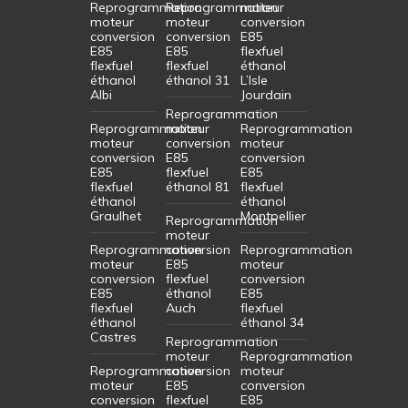
Reprogrammation
Reprogrammation
moteur
moteur
moteur
conversion
conversion
conversion
E85
E85
E85
flexfuel
flexfuel
flexfuel
éthanol
éthanol
éthanol 31
L’Isle
Albi
Jourdain
Reprogrammation
Reprogrammation
moteur
Reprogrammation
moteur
conversion
moteur
conversion
E85
conversion
E85
flexfuel
E85
flexfuel
éthanol 81
flexfuel
éthanol
éthanol
Graulhet
Montpellier
Reprogrammation
moteur
Reprogrammation
conversion
Reprogrammation
moteur
E85
moteur
conversion
flexfuel
conversion
E85
éthanol
E85
flexfuel
Auch
flexfuel
éthanol
éthanol 34
Castres
Reprogrammation
moteur
Reprogrammation
Reprogrammation
conversion
moteur
moteur
E85
conversion
conversion
flexfuel
E85