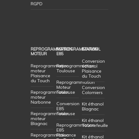
RGPD
REPROGRAMMATION
REPROGRAMMATION
ETHANOL
MOTEUR
E85
Conversion
Reprogrammation
Reprogrammation
éthanol
moteur
Toulouse
Plaisance
Plaisance
du Touch
du Touch
Reprogrammation
Moteur
Conversion
Reprogrammation
Toulouse
Colomiers
moteur
Narbonne
Conversion
Kit éthanol
E85
Blagnac
Reprogrammation
Toulouse
moteur
Kit éthanol
Blagnac
Reprogrammation
Tournefeuille
E85
Reprogrammation
Plaisance
Kit éthanol