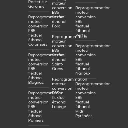
Portet sur
moteur
Garonne
conversion
Reprogrammation
E85
moteur
Reprogrammation
flexfuel
conversion
moteur
éthanol
E85
conversion
Foix
flexfuel
E85
éthanol
flexfuel
Verfeil
Reprogrammation
éthanol
moteur
Colomiers
conversion
Reprogrammation
E85
moteur
Reprogrammation
flexfuel
conversion
moteur
éthanol
E85
conversion
Saint-
flexfuel
E85
Orens
éthanol
flexfuel
Nailloux
éthanol
Reprogrammation
Blagnac
moteur
Reprogrammation
conversion
moteur
Reprogrammation
E85
conversion
moteur
flexfuel
E85
conversion
éthanol
flexfuel
E85
Labège
éthanol
flexfuel
Midi
éthanol
Pyrénées
Pamiers