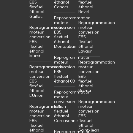
E85
éthanol
flexfuel
flexfuel
Cahors
éthanol
éthanol
Revel
Gaillac
Reprogrammation
moteur
Reprogrammation
Reprogrammation
conversion
moteur
moteur
E85
conversion
conversion
flexfuel
E85
E85
éthanol
flexfuel
flexfuel
Montauban
éthanol
éthanol
Lavaur
Muret
Reprogrammation
moteur
Reprogrammation
Reprogrammation
conversion
moteur
moteur
E85
conversion
conversion
flexfuel
E85
E85
éthanol 09
flexfuel
flexfuel
éthanol
éthanol
Balma
Reprogrammation
L’Union
moteur
conversion
Reprogrammation
Reprogrammation
E85
moteur
moteur
flexfuel
conversion
conversion
éthanol
E85
E85
Carcasonne
flexfuel
flexfuel
éthanol
éthanol
Saint-Jean
Reprogrammation