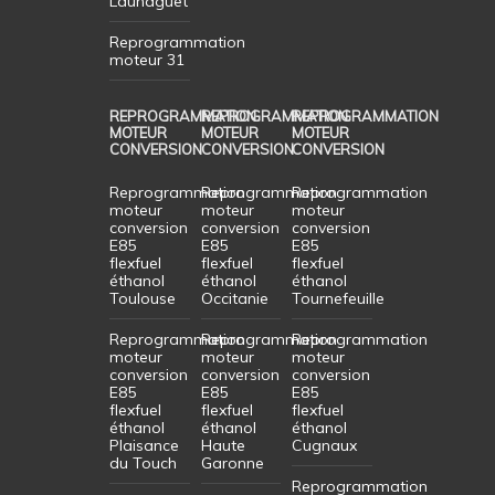
Launaguet
Reprogrammation
moteur 31
REPROGRAMMATION
REPROGRAMMATION
REPROGRAMMATION
MOTEUR
MOTEUR
MOTEUR
CONVERSION
CONVERSION
CONVERSION
Reprogrammation
Reprogrammation
Reprogrammation
moteur
moteur
moteur
conversion
conversion
conversion
E85
E85
E85
flexfuel
flexfuel
flexfuel
éthanol
éthanol
éthanol
Toulouse
Occitanie
Tournefeuille
Reprogrammation
Reprogrammation
Reprogrammation
moteur
moteur
moteur
conversion
conversion
conversion
E85
E85
E85
flexfuel
flexfuel
flexfuel
éthanol
éthanol
éthanol
Plaisance
Haute
Cugnaux
du Touch
Garonne
Reprogrammation