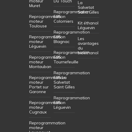
moteur
Du Touch
La
Muret
Salvetat
Reprogrammation
Saint Gilles
Reprogrammation
E85
moteur
Colomiers
Kit éthanol
Toulouse
Léguevin
Reprogrammation
Reprogrammation
E85
Les
moteur
Blagnac
avantages
Léguevin
du
Reprogrammation
bioéthanol
Reprogrammation
E85
moteur
Tournefeuille
Montauban
Reprogrammation
Reprogrammation
E85 La
moteur
Salvetat
Portet sur
Saint Gilles
Garonne
Reprogrammation
Reprogrammation
E85
moteur
Léguevin
Cugnaux
Reprogrammation
moteur